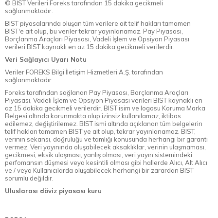
© BİST Verileri Foreks tarafından 15 dakika gecikmeli
sağlanmaktadır.
BIST piyasalarında oluşan tüm verilere ait telif hakları tamamen
BIST'e ait olup, bu veriler tekrar yayınlanamaz. Pay Piyasası,
Borçlanma Araçları Piyasası, Vadeli İşlem ve Opsiyon Piyasası
verileri BIST kaynaklı en az 15 dakika gecikmeli verilerdir.
Veri Sağlayıcı Uyarı Notu
Veriler FOREKS Bilgi İletişim Hizmetleri A.Ş. tarafından
sağlanmaktadır.
Foreks tarafından sağlanan Pay Piyasası, Borçlanma Araçları
Piyasası, Vadeli İşlem ve Opsiyon Piyasası verileri BIST kaynaklı en
az 15 dakika gecikmeli verilerdir. BIST isim ve logosu Koruma Marka
Belgesi altında korunmakta olup izinsiz kullanılamaz, iktibas
edilemez, değiştirilemez. BIST ismi altında açıklanan tüm belgelerin
telif hakları tamamen BIST'ye ait olup, tekrar yayınlanamaz. BIST,
verinin sekansı, doğruluğu ve tamlığı konusunda herhangi bir garanti
vermez. Veri yayınında oluşabilecek aksaklıklar, verinin ulaşmaması,
gecikmesi, eksik ulaşması, yanlış olması, veri yayın sistemindeki
perfomansın düşmesi veya kesintili olması gibi hallerde Alıcı, Alt Alıcı
ve / veya Kullanıcılarda oluşabilecek herhangi bir zarardan BIST
sorumlu değildir.
Uluslarası döviz piyasası kuru