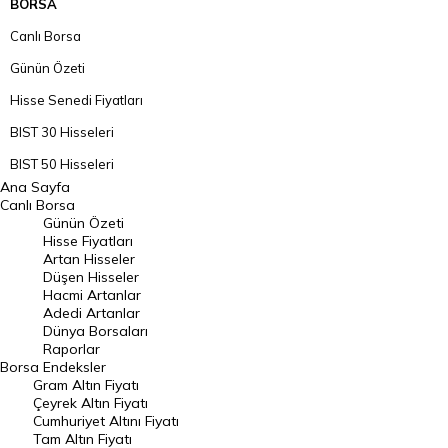
BORSA
Canlı Borsa
Günün Özeti
Hisse Senedi Fiyatları
BIST 30 Hisseleri
BIST 50 Hisseleri
Ana Sayfa
BIST 100 Hisseleri
Canlı Borsa
Günün Özeti
En Çok Artan Hisseler
Hisse Fiyatları
Artan Hisseler
En Çok Düşen Hisseler
Düşen Hisseler
Hacmi Artanlar
Hacmi Artanlar
Adedi Artanlar
Geçmiş Kapanışlar
Dünya Borsaları
Raporlar
Dünya Borsaları
Borsa
Endeksler
Gram Altın Fiyatı
Raporlar
Çeyrek Altın Fiyatı
Endeksler
Cumhuriyet Altını Fiyatı
Tam Altın Fiyatı