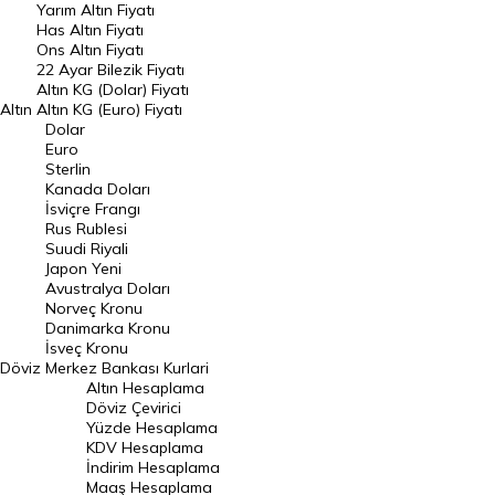
Yarım Altın Fiyatı
DÖVİZ
Has Altın Fiyatı
Ons Altın Fiyatı
Döviz Kuru
22 Ayar Bilezik Fiyatı
Dolar Kuru
Altın KG (Dolar) Fiyatı
Altın
Altın KG (Euro) Fiyatı
Euro Kuru
Dolar
Euro
Pound Kuru
Sterlin
Kanada Doları
Frank Kuru
İsviçre Frangı
Riyal Kuru
Rus Rublesi
Suudi Riyali
Avustralya Doları
Japon Yeni
Avustralya Doları
Danimarka Kronu Kuru
Norveç Kronu
Danimarka Kronu
Kanada Doları Kuru
İsveç Kronu
Döviz
Merkez Bankası Kurlari
Norveç Kronu Kuru
Altın Hesaplama
İsveç Kronu Kuru
Döviz Çevirici
Yüzde Hesaplama
Japon Yeni Kuru
KDV Hesaplama
İndirim Hesaplama
Serbest Piyasa Döviz Kurları
Maaş Hesaplama