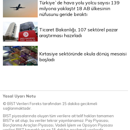
Türkiye`de hava yolu yolcu sayısı 139
milyona yaklaştı! 18 AB ülkesinin
nüfusunu geride bıraktı
Ticaret Bakanlığı, 107 sektörel pazar
araştırması hazırladı
Kırtasiye sektöründe okula dönüş mesaisi
başladı
Yasal Uyarı Notu
© BİST Verileri Foreks tarafından 15 dakika gecikmeli
sağlanmaktadır.
BIST piyasalarında oluşan tüm verilere ait telif hakları tamamen
BIST'e ait olup, bu veriler tekrar yayınlanamaz. Pay Piyasası,
Borçlanma Araçları Piyasası, Vadeli İşlem ve Opsiyon Piyasası
verileri BIST kaynaklı en az 15 dakika gecikmeli verilerdir.