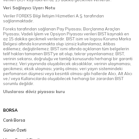
Veri Sağlayıcı Uyarı Notu
Veriler FOREKS Bilgi İletişim Hizmetleri A.Ş. tarafından
sağlanmaktadır.
Foreks tarafından sağlanan Pay Piyasası, Borçlanma Araçları
Piyasası, Vadeli İşlem ve Opsiyon Piyasası verileri BIST kaynaklı en
az 15 dakika gecikmeli verilerdir. BIST isim ve logosu Koruma Marka
Belgesi altında korunmakta olup izinsiz kullanılamaz, iktibas
edilemez, değiştirilemez. BIST ismi altında açıklanan tüm belgelerin
telif hakları tamamen BIST'ye ait olup, tekrar yayınlanamaz. BIST,
verinin sekansı, doğruluğu ve tamlığı konusunda herhangi bir garanti
vermez. Veri yayınında oluşabilecek aksaklıklar, verinin ulaşmaması,
gecikmesi, eksik ulaşması, yanlış olması, veri yayın sistemindeki
perfomansın düşmesi veya kesintili olması gibi hallerde Alıcı, Alt Alıcı
ve / veya Kullanıcılarda oluşabilecek herhangi bir zarardan BIST
sorumlu değildir.
Uluslarası döviz piyasası kuru
BORSA
Canlı Borsa
Günün Özeti