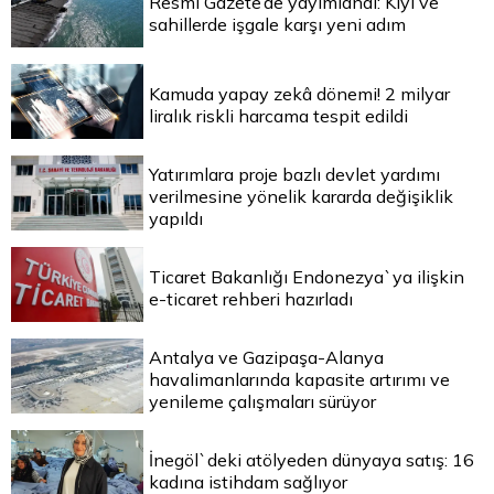
Resmi Gazete’de yayımlandı: Kıyı ve
sahillerde işgale karşı yeni adım
Kamuda yapay zekâ dönemi! 2 milyar
liralık riskli harcama tespit edildi
Yatırımlara proje bazlı devlet yardımı
verilmesine yönelik kararda değişiklik
yapıldı
Ticaret Bakanlığı Endonezya`ya ilişkin
e-ticaret rehberi hazırladı
Antalya ve Gazipaşa-Alanya
havalimanlarında kapasite artırımı ve
yenileme çalışmaları sürüyor
İnegöl`deki atölyeden dünyaya satış: 16
kadına istihdam sağlıyor