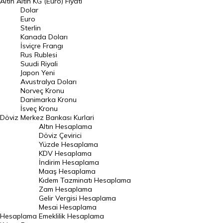
Altın
Altın KG (Euro) Fiyatı
Euro Kuru
Dolar
Euro
Pound Kuru
Sterlin
Kanada Doları
Frank Kuru
İsviçre Frangı
Riyal Kuru
Rus Rublesi
Suudi Riyali
Avustralya Doları
Japon Yeni
Avustralya Doları
Danimarka Kronu Kuru
Norveç Kronu
Danimarka Kronu
Kanada Doları Kuru
İsveç Kronu
Döviz
Merkez Bankası Kurlari
Norveç Kronu Kuru
Altın Hesaplama
İsveç Kronu Kuru
Döviz Çevirici
Yüzde Hesaplama
Japon Yeni Kuru
KDV Hesaplama
İndirim Hesaplama
Serbest Piyasa Döviz Kurları
Maaş Hesaplama
Kıdem Tazminatı Hesaplama
Merkez Bankası Döviz Kurları
Zam Hesaplama
Gelir Vergisi Hesaplama
ALTIN
Mesai Hesaplama
Hesaplama
Emeklilik Hesaplama
Altın Fiyatları