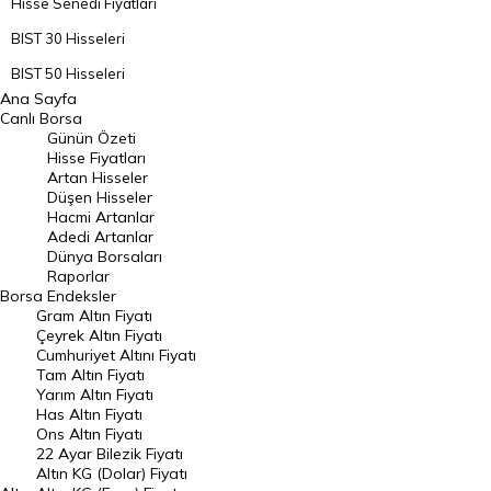
Hisse Senedi Fiyatları
BIST 30 Hisseleri
BIST 50 Hisseleri
Ana Sayfa
BIST 100 Hisseleri
Canlı Borsa
Günün Özeti
En Çok Artan Hisseler
Hisse Fiyatları
Artan Hisseler
En Çok Düşen Hisseler
Düşen Hisseler
Hacmi Artanlar
Hacmi Artanlar
Adedi Artanlar
Geçmiş Kapanışlar
Dünya Borsaları
Raporlar
Dünya Borsaları
Borsa
Endeksler
Gram Altın Fiyatı
Raporlar
Çeyrek Altın Fiyatı
Endeksler
Cumhuriyet Altını Fiyatı
Tam Altın Fiyatı
Yarım Altın Fiyatı
DÖVİZ
Has Altın Fiyatı
Ons Altın Fiyatı
Döviz Kuru
22 Ayar Bilezik Fiyatı
Dolar Kuru
Altın KG (Dolar) Fiyatı