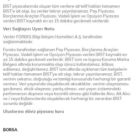
BIST piyasalarında oluşan tüm verilere ait telif hakları tamamen
BIST'e ait olup, bu veriler tekrar yayınlanamaz. Pay Piyasası,
Borçlanma Araçları Piyasası, Vadeli İşlem ve Opsiyon Piyasası
verileri BIST kaynaklı en az 15 dakika gecikmeli verilerdir.
Veri Sağlayıcı Uyarı Notu
Veriler FOREKS Bilgi İletişim Hizmetleri A.Ş. tarafından
sağlanmaktadır.
Foreks tarafından sağlanan Pay Piyasası, Borçlanma Araçları
Piyasası, Vadeli İşlem ve Opsiyon Piyasası verileri BIST kaynaklı en
az 15 dakika gecikmeli verilerdir. BIST isim ve logosu Koruma Marka
Belgesi altında korunmakta olup izinsiz kullanılamaz, iktibas
edilemez, değiştirilemez. BIST ismi altında açıklanan tüm belgelerin
telif hakları tamamen BIST'ye ait olup, tekrar yayınlanamaz. BIST,
verinin sekansı, doğruluğu ve tamlığı konusunda herhangi bir garanti
vermez. Veri yayınında oluşabilecek aksaklıklar, verinin ulaşmaması,
gecikmesi, eksik ulaşması, yanlış olması, veri yayın sistemindeki
perfomansın düşmesi veya kesintili olması gibi hallerde Alıcı, Alt Alıcı
ve / veya Kullanıcılarda oluşabilecek herhangi bir zarardan BIST
sorumlu değildir.
Uluslarası döviz piyasası kuru
BORSA