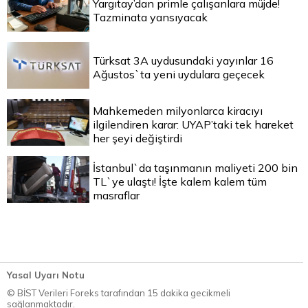
Yargıtay’dan primle çalışanlara müjde!
Tazminata yansıyacak
Türksat 3A uydusundaki yayınlar 16
Ağustos`ta yeni uydulara geçecek
Mahkemeden milyonlarca kiracıyı
ilgilendiren karar: UYAP’taki tek hareket
her şeyi değiştirdi
İstanbul`da taşınmanın maliyeti 200 bin
TL`ye ulaştı! İşte kalem kalem tüm
masraflar
Yasal Uyarı Notu
© BİST Verileri Foreks tarafından 15 dakika gecikmeli
sağlanmaktadır.