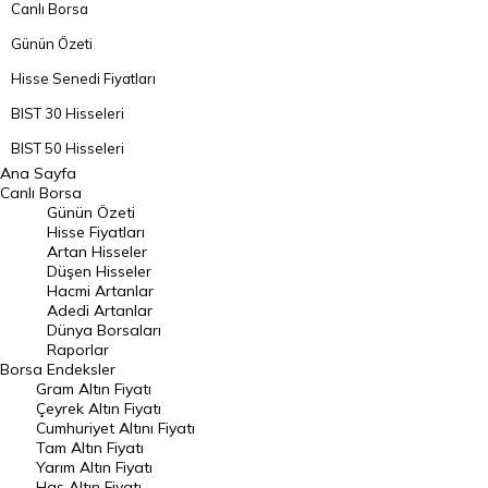
Canlı Borsa
Günün Özeti
Hisse Senedi Fiyatları
BIST 30 Hisseleri
BIST 50 Hisseleri
Ana Sayfa
BIST 100 Hisseleri
Canlı Borsa
Günün Özeti
En Çok Artan Hisseler
Hisse Fiyatları
Artan Hisseler
En Çok Düşen Hisseler
Düşen Hisseler
Hacmi Artanlar
Hacmi Artanlar
Adedi Artanlar
Geçmiş Kapanışlar
Dünya Borsaları
Raporlar
Dünya Borsaları
Borsa
Endeksler
Gram Altın Fiyatı
Raporlar
Çeyrek Altın Fiyatı
Endeksler
Cumhuriyet Altını Fiyatı
Tam Altın Fiyatı
Yarım Altın Fiyatı
DÖVİZ
Has Altın Fiyatı