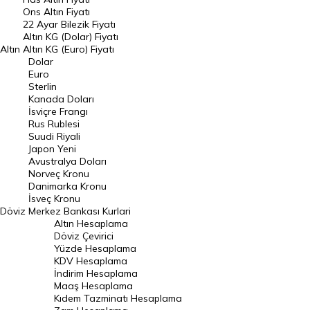
Ons Altın Fiyatı
Döviz Kuru
22 Ayar Bilezik Fiyatı
Dolar Kuru
Altın KG (Dolar) Fiyatı
Altın
Altın KG (Euro) Fiyatı
Euro Kuru
Dolar
Euro
Pound Kuru
Sterlin
Kanada Doları
Frank Kuru
İsviçre Frangı
Riyal Kuru
Rus Rublesi
Suudi Riyali
Avustralya Doları
Japon Yeni
Avustralya Doları
Danimarka Kronu Kuru
Norveç Kronu
Danimarka Kronu
Kanada Doları Kuru
İsveç Kronu
Döviz
Merkez Bankası Kurlari
Norveç Kronu Kuru
Altın Hesaplama
İsveç Kronu Kuru
Döviz Çevirici
Yüzde Hesaplama
Japon Yeni Kuru
KDV Hesaplama
İndirim Hesaplama
Serbest Piyasa Döviz Kurları
Maaş Hesaplama
Kıdem Tazminatı Hesaplama
Merkez Bankası Döviz Kurları