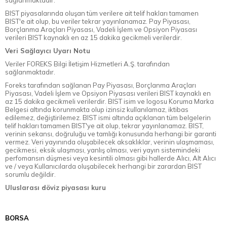
sağlanmaktadır.
BIST piyasalarında oluşan tüm verilere ait telif hakları tamamen
BIST'e ait olup, bu veriler tekrar yayınlanamaz. Pay Piyasası,
Borçlanma Araçları Piyasası, Vadeli İşlem ve Opsiyon Piyasası
verileri BIST kaynaklı en az 15 dakika gecikmeli verilerdir.
Veri Sağlayıcı Uyarı Notu
Veriler FOREKS Bilgi İletişim Hizmetleri A.Ş. tarafından
sağlanmaktadır.
Foreks tarafından sağlanan Pay Piyasası, Borçlanma Araçları
Piyasası, Vadeli İşlem ve Opsiyon Piyasası verileri BIST kaynaklı en
az 15 dakika gecikmeli verilerdir. BIST isim ve logosu Koruma Marka
Belgesi altında korunmakta olup izinsiz kullanılamaz, iktibas
edilemez, değiştirilemez. BIST ismi altında açıklanan tüm belgelerin
telif hakları tamamen BIST'ye ait olup, tekrar yayınlanamaz. BIST,
verinin sekansı, doğruluğu ve tamlığı konusunda herhangi bir garanti
vermez. Veri yayınında oluşabilecek aksaklıklar, verinin ulaşmaması,
gecikmesi, eksik ulaşması, yanlış olması, veri yayın sistemindeki
perfomansın düşmesi veya kesintili olması gibi hallerde Alıcı, Alt Alıcı
ve / veya Kullanıcılarda oluşabilecek herhangi bir zarardan BIST
sorumlu değildir.
Uluslarası döviz piyasası kuru
BORSA