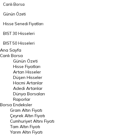
Canlı Borsa
Günün Özeti
Hisse Senedi Fiyatları
BIST 30 Hisseleri
BIST 50 Hisseleri
Ana Sayfa
BIST 100 Hisseleri
Canlı Borsa
Günün Özeti
En Çok Artan Hisseler
Hisse Fiyatları
Artan Hisseler
En Çok Düşen Hisseler
Düşen Hisseler
Hacmi Artanlar
Hacmi Artanlar
Adedi Artanlar
Geçmiş Kapanışlar
Dünya Borsaları
Raporlar
Dünya Borsaları
Borsa
Endeksler
Gram Altın Fiyatı
Raporlar
Çeyrek Altın Fiyatı
Endeksler
Cumhuriyet Altını Fiyatı
Tam Altın Fiyatı
Yarım Altın Fiyatı
DÖVİZ