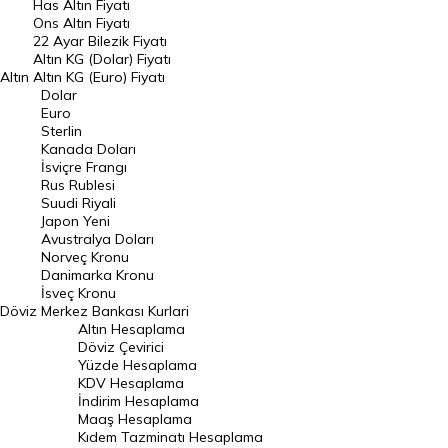
Has Altın Fiyatı
Ons Altın Fiyatı
Döviz Kuru
22 Ayar Bilezik Fiyatı
Dolar Kuru
Altın KG (Dolar) Fiyatı
Altın
Altın KG (Euro) Fiyatı
Euro Kuru
Dolar
Euro
Pound Kuru
Sterlin
Kanada Doları
Frank Kuru
İsviçre Frangı
Riyal Kuru
Rus Rublesi
Suudi Riyali
Avustralya Doları
Japon Yeni
Avustralya Doları
Danimarka Kronu Kuru
Norveç Kronu
Danimarka Kronu
Kanada Doları Kuru
İsveç Kronu
Döviz
Merkez Bankası Kurlari
Norveç Kronu Kuru
Altın Hesaplama
İsveç Kronu Kuru
Döviz Çevirici
Yüzde Hesaplama
Japon Yeni Kuru
KDV Hesaplama
İndirim Hesaplama
Serbest Piyasa Döviz Kurları
Maaş Hesaplama
Kıdem Tazminatı Hesaplama
Merkez Bankası Döviz Kurları