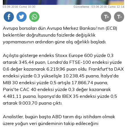
03.06.2016 Cuma 10:30
Güncelleme : 03.06.2016 Cuma 12:14
Avrupa borsaları dün Avrupa Merkez Bankası'nın (ECB)
beklentiler doğrultusunda faizlerde değişiklik
yapmamasının ardından güne alış ağırlıklı başladı.
Açılışta gösterge endeks Stoxx Europe 600 yüzde 0,3
artarak 345,44 puan, Londra'da FTSE-100 endeksi yüzde
0,6 değer kazanarak 6.219,96 puan oldu. Frankfurt'ta DAX
endeksi yüzde 0,3 yükselişle 10.238,45 puana, İtalya'da
MIB 30 endeksi yüzde 0,5 artışla 17.866,74 puana,
Paris'te CAC 40 endeksi yüzde 0,3 değer kazanarak
4.481,11 puana, İspanya'da IBEX 35 endeksi yüzde 0,5
artarak 9.003,70 puana çıktı.
Analistler, bugün başta ABD tarım dışı istihdam olmak
üzere yoğun veri gündeminin takip edileceğini