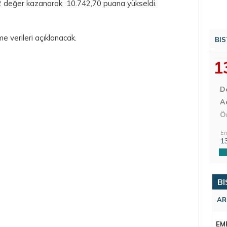
2 değer kazanarak 10.742,70 puana yükseldi.
e verileri açıklanacak.
BIS
1
D
Aç
Ö
En
1
BI
AR
EM