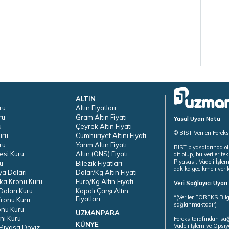
ALTIN
ru
Altın Fiyatları
ru
Gram Altın Fiyatı
Yasal Uyarı Notu
u
Çeyrek Altın Fiyatı
© BİST Verileri Forek
uru
Cumhuriyet Altını Fiyatı
ru
Yarım Altın Fiyatı
BIST piyasalarında ol
esi Kuru
Altın (ONS) Fiyatı
ait olup, bu veriler 
Piyasası, Vadeli İşle
u
Bilezik Fiyatları
dakika gecikmeli veril
ya Doları
Dolar/Kg Altın Fiyatı
ka Kronu Kuru
Euro/Kg Altın Fiyatı
Veri Sağlayıcı Uyar
oları Kuru
Kapalı Çarşı Altın
*(Veriler FOREKS Bilg
Fiyatları
ronu Kuru
sağlanmaktadır)
onu Kuru
UZMANPARA
ni Kuru
Foreks tarafından sa
KÜNYE
Vadeli İşlem ve Opsiy
Piyasa Döviz