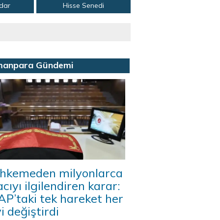
adar
Hisse Senedi
manpara Gündemi
hkemeden milyonlarca
acıyı ilgilendiren karar:
P’taki tek hareket her
i değiştirdi