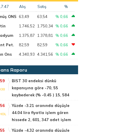
17:47
Alış
Satış
%
müş ONS
63,49
63,54
% 0,66
tin
1.746,52
1.750,34
% 0,66
ladyum
1.375,87
1.378,81
% 0,66
nt Pet.
82,59
82,59
% 0,66
ın Ons
4.340,93
4.341,56
% 0,66
ans Raporu
:59
BIST 30 endeksi dünkü
kapanışına göre -70, 55
030
kaybederek (% -0.45 ) 15, 584
:56
Yüzde -3.21 oranında düşüşle
44.04 lira fiyatla işlem gören
HOL
hissede 2, 601, 347 adet işlem
:55
Yüzde -4.32 oranında düşüşle