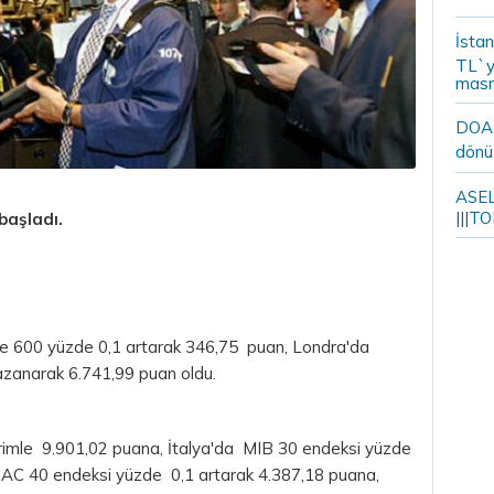
İstan
TL`y
masr
DOA m
dönü
ASELS
|||TO
 başladı.
pe 600 yüzde 0,1 artarak 346,75 puan, Londra'da
zanarak 6.741,99 puan oldu.
rimle 9.901,02 puana, İtalya'da MIB 30 endeksi yüzde
 CAC 40 endeksi yüzde 0,1 artarak 4.387,18 puana,