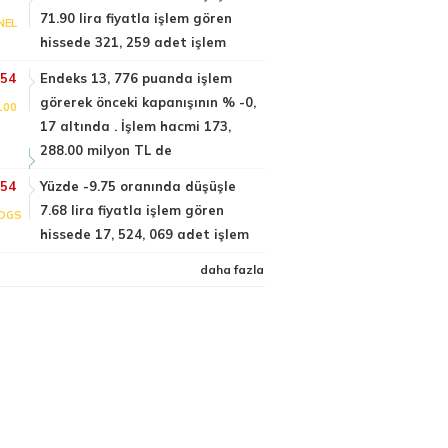
71.90 lira fiyatla işlem gören
NEL
hissede 321, 259 adet işlem
:54
Endeks 13, 776 puanda işlem
görerek önceki kapanışının % -0,
100
17 altında . İşlem hacmi 173,
288.00 milyon TL de
:54
Yüzde -9.75 oranında düşüşle
7.68 lira fiyatla işlem gören
DGS
hissede 17, 524, 069 adet işlem
daha fazla