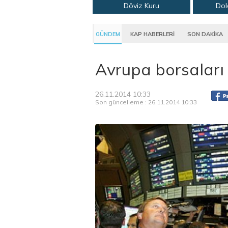
Döviz Kuru
Dol
GÜNDEM
KAP HABERLERİ
SON DAKİKA
Avrupa borsaları y
26.11.2014 10:33
Son güncelleme : 26.11.2014 10:33