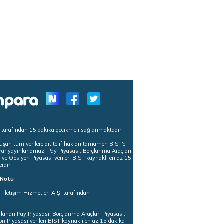
s tarafından 15 dakika gecikmeli sağlanmaktadır.
uşan tüm verilere ait telif hakları tamamen BIST'e
tekrar yayınlanamaz. Pay Piyasası, Borçlanma Araçları
m ve Opsiyon Piyasası verileri BIST kaynaklı en az 15
erdir.
ı Notu
i İletişim Hizmetleri A.Ş. tarafından
ğlanan Pay Piyasası, Borçlanma Araçları Piyasası,
on Piyasası verileri BIST kaynaklı en az 15 dakika