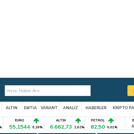
ALTIN
EMTİA
VARANT
ANALİZ
HABERLER
KRİPTO P
EURO
ALTIN
PETROL
55,1544
6.662,73
82,50
4
%
0,26%
2,62%
0,01%