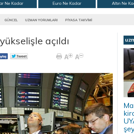
ar Ne Kadar
Euro Ne Kadar
Altın Ne K
GÜNCEL
UZMAN YORUMLARI
PİYASA TAKVİMİ
ükselişle açıldı
uz
Ma
kir
UYA
şey