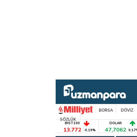
BORSA
DÖVİZ
SÖZLÜK
BIST100
DOLAR
13.772
47,7062
-0,19%
0,17