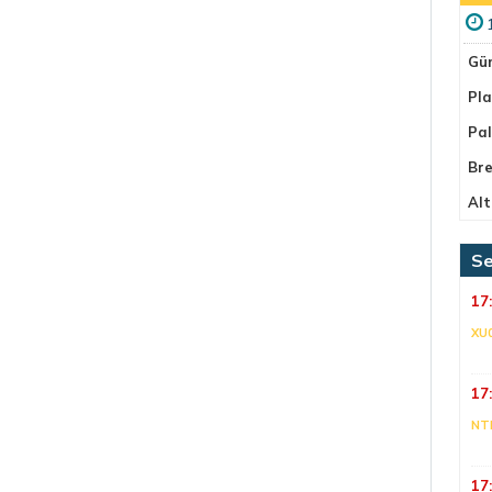
Gü
Pla
Pa
Bre
Alt
Se
17
XU
17
NT
17