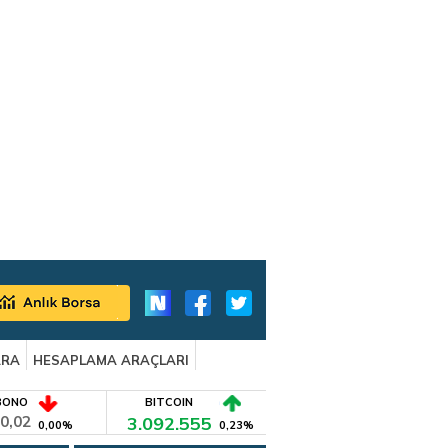
ARA
HESAPLAMA ARAÇLARI
BONO
BITCOIN
0,02
3.092.555
0,00%
0,23%