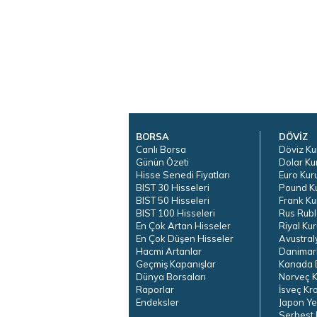
BORSA
DÖVİZ
Canlı Borsa
Döviz Ku
Günün Özeti
Dolar Ku
Hisse Senedi Fiyatları
Euro Kur
BIST 30 Hisseleri
Pound K
BIST 50 Hisseleri
Frank Ku
BIST 100 Hisseleri
Rus Rubl
En Çok Artan Hisseler
Riyal Kur
En Çok Düşen Hisseler
Avustral
Hacmi Artanlar
Danimar
Geçmiş Kapanışlar
Kanada D
Dünya Borsaları
Norveç K
Raporlar
İsveç Kr
Endeksler
Japon Ye
Serbest 