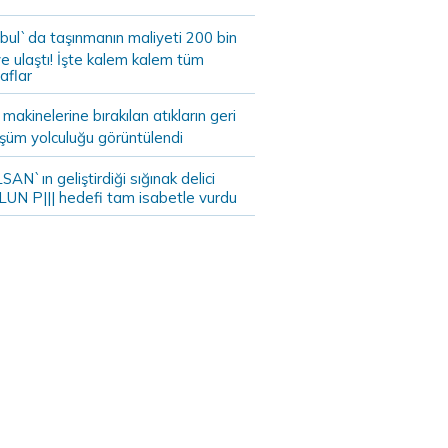
bul`da taşınmanın maliyeti 200 bin
e ulaştı! İşte kalem kalem tüm
aflar
akinelerine bırakılan atıkların geri
şüm yolculuğu görüntülendi
AN`ın geliştirdiği sığınak delici
LUN P||| hedefi tam isabetle vurdu