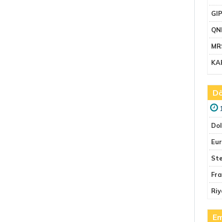
GI
QN
MR
KA
Dö
Do
Eu
Ste
Fr
Riy
Em