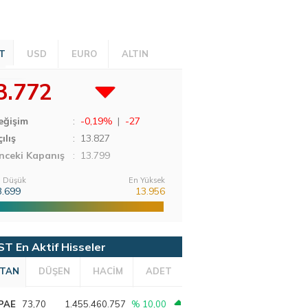
T
USD
EURO
ALTIN
3.772
eğişim
:
-0,19%
|
-27
ılış
:
13.827
nceki Kapanış
: 13.799
 Düşük
En Yüksek
3.699
13.956
ST En Aktif Hisseler
TAN
DÜŞEN
HACİM
ADET
PAE
73,70
1.455.460.757
% 10,00