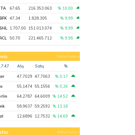
PTA
67,65
216.353.063
% 10,00
BFK
47,34
1.828.305
% 9,99
SHL
1.707,00
151.013.074
% 9,99
RCL
50,70
221.465.712
% 9,98
viz
daha fazla
17:47
Alış
Satış
%
lar
47,7029
47,7063
% 0,17
ro
55,1474
55,1556
% 0,26
rlin
64,2787
64,6009
% 14,52
ank
58,9637
59,2592
% 13,18
al
12,6896
12,7532
% 14,69
tia
daha fazla