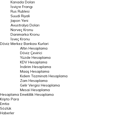
Kanada Doları
Frank Kuru
İsviçre Frangı
Riyal Kuru
Rus Rublesi
Suudi Riyali
Avustralya Doları
Japon Yeni
Avustralya Doları
Danimarka Kronu Kuru
Norveç Kronu
Danimarka Kronu
Kanada Doları Kuru
İsveç Kronu
Döviz
Merkez Bankası Kurlari
Norveç Kronu Kuru
Altın Hesaplama
İsveç Kronu Kuru
Döviz Çevirici
Yüzde Hesaplama
Japon Yeni Kuru
KDV Hesaplama
İndirim Hesaplama
Serbest Piyasa Döviz Kurları
Maaş Hesaplama
Kıdem Tazminatı Hesaplama
Merkez Bankası Döviz Kurları
Zam Hesaplama
Gelir Vergisi Hesaplama
ALTIN
Mesai Hesaplama
Hesaplama
Emeklilik Hesaplama
Altın Fiyatları
Kripto Para
Emtia
Gram Altın Fiyatı
Sözlük
Çeyrek Altın Fiyatı
Haberler