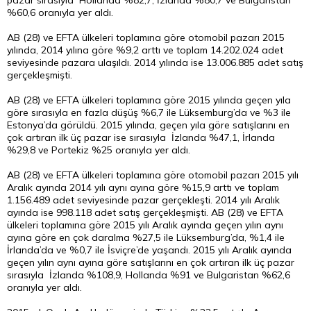
pazar sırasıyla Hollanda %82,7, İzlanda %80,7 ve Bulgaristan
%60,6 oranıyla yer aldı.
AB (28) ve EFTA ülkeleri toplamına göre otomobil pazarı 2015
yılında, 2014 yılına göre %9,2 arttı ve toplam 14.202.024 adet
seviyesinde pazara ulaşıldı. 2014 yılında ise 13.006.885 adet satış
gerçekleşmişti.
AB (28) ve EFTA ülkeleri toplamına göre 2015 yılında geçen yıla
göre sırasıyla en fazla düşüş %6,7 ile Lüksemburg’da ve %3 ile
Estonya’da görüldü. 2015 yılında, geçen yıla göre satışlarını en
çok artıran ilk üç pazar ise sırasıyla İzlanda %47,1, İrlanda
%29,8 ve Portekiz %25 oranıyla yer aldı.
AB (28) ve EFTA ülkeleri toplamına göre otomobil pazarı 2015 yılı
Aralık ayında 2014 yılı aynı ayına göre %15,9 arttı ve toplam
1.156.489 adet seviyesinde pazar gerçekleşti. 2014 yılı Aralık
ayında ise 998.118 adet satış gerçekleşmişti. AB (28) ve EFTA
ülkeleri toplamına göre 2015 yılı Aralık ayında geçen yılın aynı
ayına göre en çok daralma %27,5 ile Lüksemburg’da, %1,4 ile
İrlanda’da ve %0,7 ile İsviçre’de yaşandı. 2015 yılı Aralık ayında
geçen yılın aynı ayına göre satışlarını en çok artıran ilk üç pazar
sırasıyla İzlanda %108,9, Hollanda %91 ve Bulgaristan %62,6
oranıyla yer aldı.