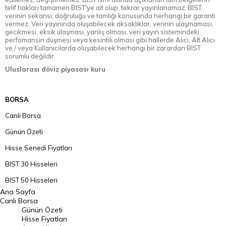
telif hakları tamamen BIST'ye ait olup, tekrar yayınlanamaz. BIST,
verinin sekansı, doğruluğu ve tamlığı konusunda herhangi bir garanti
vermez. Veri yayınında oluşabilecek aksaklıklar, verinin ulaşmaması,
gecikmesi, eksik ulaşması, yanlış olması, veri yayın sistemindeki
perfomansın düşmesi veya kesintili olması gibi hallerde Alıcı, Alt Alıcı
ve / veya Kullanıcılarda oluşabilecek herhangi bir zarardan BIST
sorumlu değildir.
Uluslarası döviz piyasası kuru
BORSA
Canlı Borsa
Günün Özeti
Hisse Senedi Fiyatları
BIST 30 Hisseleri
BIST 50 Hisseleri
Ana Sayfa
BIST 100 Hisseleri
Canlı Borsa
Günün Özeti
En Çok Artan Hisseler
Hisse Fiyatları