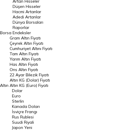
Artan Hisseler
En Çok Düşen Hisseler
Düşen Hisseler
Hacmi Artanlar
Hacmi Artanlar
Adedi Artanlar
Geçmiş Kapanışlar
Dünya Borsaları
Raporlar
Dünya Borsaları
Borsa
Endeksler
Gram Altın Fiyatı
Raporlar
Çeyrek Altın Fiyatı
Endeksler
Cumhuriyet Altını Fiyatı
Tam Altın Fiyatı
Yarım Altın Fiyatı
DÖVİZ
Has Altın Fiyatı
Ons Altın Fiyatı
Döviz Kuru
22 Ayar Bilezik Fiyatı
Dolar Kuru
Altın KG (Dolar) Fiyatı
Altın
Altın KG (Euro) Fiyatı
Euro Kuru
Dolar
Euro
Pound Kuru
Sterlin
Kanada Doları
Frank Kuru
İsviçre Frangı
Riyal Kuru
Rus Rublesi
Suudi Riyali
Avustralya Doları
Japon Yeni