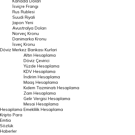
Kanada Doları
Frank Kuru
İsviçre Frangı
Riyal Kuru
Rus Rublesi
Suudi Riyali
Avustralya Doları
Japon Yeni
Avustralya Doları
Danimarka Kronu Kuru
Norveç Kronu
Danimarka Kronu
Kanada Doları Kuru
İsveç Kronu
Döviz
Merkez Bankası Kurlari
Norveç Kronu Kuru
Altın Hesaplama
İsveç Kronu Kuru
Döviz Çevirici
Yüzde Hesaplama
Japon Yeni Kuru
KDV Hesaplama
İndirim Hesaplama
Serbest Piyasa Döviz Kurları
Maaş Hesaplama
Kıdem Tazminatı Hesaplama
Merkez Bankası Döviz Kurları
Zam Hesaplama
Gelir Vergisi Hesaplama
ALTIN
Mesai Hesaplama
Hesaplama
Emeklilik Hesaplama
Altın Fiyatları
Kripto Para
Emtia
Gram Altın Fiyatı
Sözlük
Çeyrek Altın Fiyatı
Haberler