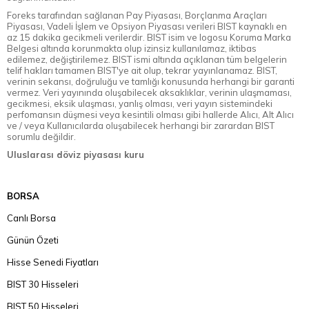
Foreks tarafından sağlanan Pay Piyasası, Borçlanma Araçları
Piyasası, Vadeli İşlem ve Opsiyon Piyasası verileri BIST kaynaklı en
az 15 dakika gecikmeli verilerdir. BIST isim ve logosu Koruma Marka
Belgesi altında korunmakta olup izinsiz kullanılamaz, iktibas
edilemez, değiştirilemez. BIST ismi altında açıklanan tüm belgelerin
telif hakları tamamen BIST'ye ait olup, tekrar yayınlanamaz. BIST,
verinin sekansı, doğruluğu ve tamlığı konusunda herhangi bir garanti
vermez. Veri yayınında oluşabilecek aksaklıklar, verinin ulaşmaması,
gecikmesi, eksik ulaşması, yanlış olması, veri yayın sistemindeki
perfomansın düşmesi veya kesintili olması gibi hallerde Alıcı, Alt Alıcı
ve / veya Kullanıcılarda oluşabilecek herhangi bir zarardan BIST
sorumlu değildir.
Uluslarası döviz piyasası kuru
BORSA
Canlı Borsa
Günün Özeti
Hisse Senedi Fiyatları
BIST 30 Hisseleri
BIST 50 Hisseleri