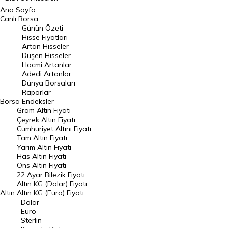
Ana Sayfa
BIST 100 Hisseleri
Canlı Borsa
Günün Özeti
En Çok Artan Hisseler
Hisse Fiyatları
Artan Hisseler
En Çok Düşen Hisseler
Düşen Hisseler
Hacmi Artanlar
Hacmi Artanlar
Adedi Artanlar
Geçmiş Kapanışlar
Dünya Borsaları
Raporlar
Dünya Borsaları
Borsa
Endeksler
Gram Altın Fiyatı
Raporlar
Çeyrek Altın Fiyatı
Endeksler
Cumhuriyet Altını Fiyatı
Tam Altın Fiyatı
Yarım Altın Fiyatı
DÖVİZ
Has Altın Fiyatı
Ons Altın Fiyatı
Döviz Kuru
22 Ayar Bilezik Fiyatı
Dolar Kuru
Altın KG (Dolar) Fiyatı
Altın
Altın KG (Euro) Fiyatı
Euro Kuru
Dolar
Euro
Pound Kuru
Sterlin