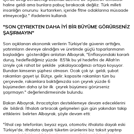
haline geldi ama bunlara pabuç bırakacak değiliz. Türk milleti
insanlığın onurunu kurtarırken, içeride fitne odaklarına müsaade
etmeyeceğiz." ifadelerini kullandı.
"SON ÇEYREKTEN DAHA İYİ BİR BÜYÜME GÖRÜRSENİZ
ŞAŞIRMAYIN"
Son açıklanan ekonomik verilerin Türkiye'de güvenin arttığını,
yatırımların devreye alındığını ve üretimde güçlü toparlanmanın
başladığını gösterdiğini anlatan Albayrak, "Enflasyondaki kararlı
duruş, hedeflediğimiz yüzde 8,5'lik bu yıl hedefini de Allah'ın
izniyle çok rahat bir şekilde yakalayacağımızı ortaya koyuyor.
Bundan kimsenin şüphesi olmasın. Ocak çok iyi geldi, şubat
rakamları gayet iyi. Bütçe, gelir, kapasite rakamları tüm bu
çerçevede, rakamlara baktığımızda son çeyrek yüzde 6
büyümeden daha iyi bir ilk çeyrek büyümesi görürseniz
şaşırmayın." değerlendirmesinde bulundu.
Bakan Albayrak, ihracatçıları desteklemeye devam edeceklerini
de bildirdi. İthalatı artıracak gelişmeleri gün gün yakından takip
ettiklerini belirten Albayrak, şöyle devam etti:
"İthal cep telefonları, beyaz eşya, otomotiv, ithalata dayalı eski
Türkiye'de, ithalata dayalı tüketim ürünlerini biz taksit yaptırıp