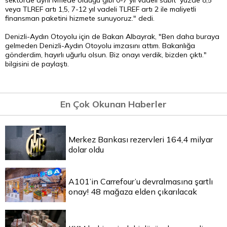
sektörde aynı ivmede olduğu gibi 0-7 yıl vadeli sabit yüzde 8,5
veya TLREF artı 1,5, 7-12 yıl vadeli TLREF artı 2 ile maliyetli
finansman paketini hizmete sunuyoruz." dedi.
Denizli-Aydın Otoyolu için de Bakan Albayrak, "Ben daha buraya
gelmeden Denizli-Aydın Otoyolu imzasını attım. Bakanlığa
gönderdim, hayırlı uğurlu olsun. Biz onayı verdik, bizden çıktı."
bilgisini de paylaştı.
En Çok Okunan Haberler
Merkez Bankası rezervleri 164,4 milyar
dolar oldu
A101’in Carrefour’u devralmasına şartlı
onay! 48 mağaza elden çıkarılacak