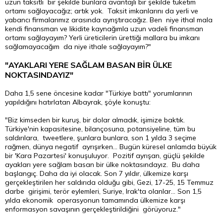
uzun taksitli bir şekilde bunlara avantajlı bir şekilde tüketim
ortamı sağlayacağız; artık yok. Taksit imkanlarını da yerli ve
yabancı firmalarımız arasında ayrıştıracağız. Ben niye ithal mala
kendi finansman ve likidite kaynağımla uzun vadeli finansman
ortamı sağlayayım? Yerli üreticilerin ürettiği mallara bu imkanı
sağlamayacağım da niye ithale sağlayayım?"
"AYAKLARI YERE SAĞLAM BASAN BİR ÜLKE
NOKTASINDAYIZ"
Daha 1,5 sene öncesine kadar "Türkiye battı" yorumlarının
yapıldığını hatırlatan Albayrak, şöyle konuştu:
"Biz kimseden bir kuruş, bir dolar almadık, işimize baktık.
Türkiye'nin kapasitesine, bilançosuna, potansiyeline, tüm bu
saldırılara, tweetlere, şunlara bunlara, son 1 yılda 3 seçime
rağmen, dünya negatif ayrışırken... Bugün küresel anlamda büyük
bir 'Kara Pazartesi' konuşuluyor. Pozitif ayrışan, güçlü şekilde
ayakları yere sağlam basan bir ülke noktasındayız. Bu daha
başlangıç. Daha da iyi olacak. Son 7 yıldır, ülkemize karşı
gerçekleştirilen her saldırıda olduğu gibi, Gezi, 17-25, 15 Temmuz
darbe girişimi, terör eylemleri, Suriye, Irak'ta olanlar... Son 1,5
yılda ekonomik operasyonun tamamında ülkemize karşı
enformasyon savaşının gerçekleştirildiğini görüyoruz."