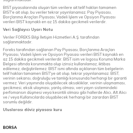
BIST piyasalarında oluşan tüm verilere ait telif hakları tamamen
BIST'e ait olup, bu veriler tekrar yayınlanamaz. Pay Piyasası,
Borçlanma Araçları Piyasası, Vadeli İşlem ve Opsiyon Piyasası
verileri BIST kaynaklı en az 15 dakika gecikmeli verilerdir.
Veri Sağlayıcı Uyarı Notu
Veriler FOREKS Bilgi İletişim Hizmetleri A.Ş. tarafından
sağlanmaktadır.
Foreks tarafından sağlanan Pay Piyasası, Borçlanma Araçları
Piyasası, Vadeli İşlem ve Opsiyon Piyasası verileri BIST kaynaklı en
az 15 dakika gecikmeli verilerdir. BIST isim ve logosu Koruma Marka
Belgesi altında korunmakta olup izinsiz kullanılamaz, iktibas
edilemez, değiştirilemez. BIST ismi altında açıklanan tüm belgelerin
telif hakları tamamen BIST'ye ait olup, tekrar yayınlanamaz. BIST,
verinin sekansı, doğruluğu ve tamlığı konusunda herhangi bir garanti
vermez. Veri yayınında oluşabilecek aksaklıklar, verinin ulaşmaması,
gecikmesi, eksik ulaşması, yanlış olması, veri yayın sistemindeki
perfomansın düşmesi veya kesintili olması gibi hallerde Alıcı, Alt Alıcı
ve / veya Kullanıcılarda oluşabilecek herhangi bir zarardan BIST
sorumlu değildir.
Uluslarası döviz piyasası kuru
BORSA