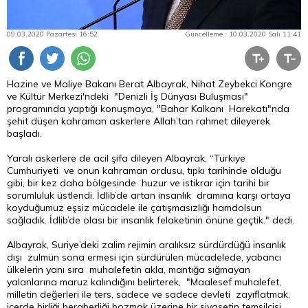
09.03.2020 Pazartesi 16:52
Güncelleme : 10.03.2020 Salı 11:41
Hazine ve Maliye Bakanı Berat Albayrak, Nihat Zeybekci Kongre
ve Kültür Merkezi'ndeki "Denizli İş Dünyası Buluşması"
programında yaptığı konuşmaya, "Bahar Kalkanı Harekatı"nda
şehit düşen kahraman askerlere Allah’tan rahmet dileyerek
başladı.
Yaralı askerlere de acil şifa dileyen Albayrak, “Türkiye
Cumhuriyeti ve onun kahraman ordusu, tıpkı tarihinde olduğu
gibi, bir kez daha bölgesinde huzur ve istikrar için tarihi bir
sorumluluk üstlendi. İdlib’de artan insanlık dramına karşı ortaya
koyduğumuz eşsiz mücadele ile çatışmasızlığı hamdolsun
sağladık. İdlib’de olası bir insanlık felaketinin önüne geçtik." dedi.
Albayrak, Suriye’deki zalim rejimin aralıksız sürdürdüğü insanlık
dışı zulmün sona ermesi için sürdürülen mücadelede, yabancı
ülkelerin yanı sıra muhalefetin akla, mantığa sığmayan
yalanlarına maruz kalındığını belirterek, "Maalesef muhalefet,
milletin değerleri ile ters, sadece ve sadece devleti zayıflatmak,
içerde birliği beraberliği bozmak üzerine bir siyasetin temsilcisi