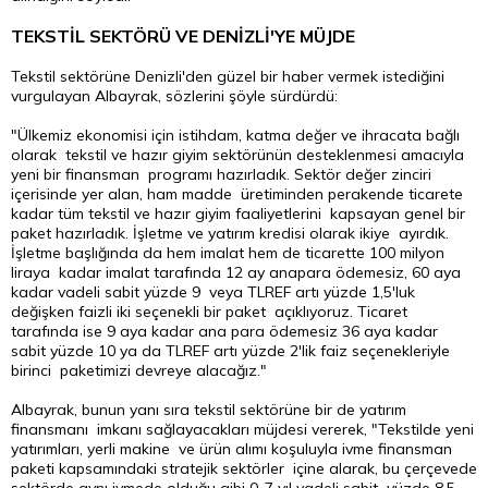
TEKSTİL SEKTÖRÜ VE DENİZLİ'YE MÜJDE
Tekstil sektörüne Denizli'den güzel bir haber vermek istediğini
vurgulayan Albayrak, sözlerini şöyle sürdürdü:
"Ülkemiz ekonomisi için istihdam, katma değer ve ihracata bağlı
olarak tekstil ve hazır giyim sektörünün desteklenmesi amacıyla
yeni bir finansman programı hazırladık. Sektör değer zinciri
içerisinde yer alan, ham madde üretiminden perakende ticarete
kadar tüm tekstil ve hazır giyim faaliyetlerini kapsayan genel bir
paket hazırladık. İşletme ve yatırım kredisi olarak ikiye ayırdık.
İşletme başlığında da hem imalat hem de ticarette 100 milyon
liraya kadar imalat tarafında 12 ay anapara ödemesiz, 60 aya
kadar vadeli sabit yüzde 9 veya TLREF artı yüzde 1,5'luk
değişken faizli iki seçenekli bir paket açıklıyoruz. Ticaret
tarafında ise 9 aya kadar ana para ödemesiz 36 aya kadar
sabit yüzde 10 ya da TLREF artı yüzde 2'lik faiz seçenekleriyle
birinci paketimizi devreye alacağız."
Albayrak, bunun yanı sıra tekstil sektörüne bir de yatırım
finansmanı imkanı sağlayacakları müjdesi vererek, "Tekstilde yeni
yatırımları, yerli makine ve ürün alımı koşuluyla ivme finansman
paketi kapsamındaki stratejik sektörler içine alarak, bu çerçevede