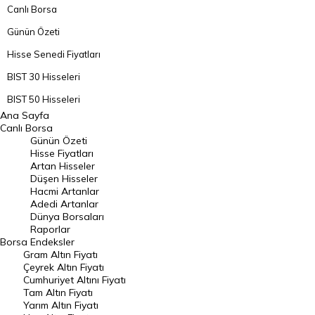
Canlı Borsa
Günün Özeti
Hisse Senedi Fiyatları
BIST 30 Hisseleri
BIST 50 Hisseleri
Ana Sayfa
BIST 100 Hisseleri
Canlı Borsa
Günün Özeti
En Çok Artan Hisseler
Hisse Fiyatları
Artan Hisseler
En Çok Düşen Hisseler
Düşen Hisseler
Hacmi Artanlar
Hacmi Artanlar
Adedi Artanlar
Geçmiş Kapanışlar
Dünya Borsaları
Raporlar
Dünya Borsaları
Borsa
Endeksler
Gram Altın Fiyatı
Raporlar
Çeyrek Altın Fiyatı
Endeksler
Cumhuriyet Altını Fiyatı
Tam Altın Fiyatı
Yarım Altın Fiyatı
DÖVİZ