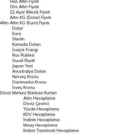
Has Altın Fiyatı
Ons Altın Fiyatı
Döviz Kuru
22 Ayar Bilezik Fiyatı
Dolar Kuru
Altın KG (Dolar) Fiyatı
Altın
Altın KG (Euro) Fiyatı
Euro Kuru
Dolar
Euro
Pound Kuru
Sterlin
Kanada Doları
Frank Kuru
İsviçre Frangı
Riyal Kuru
Rus Rublesi
Suudi Riyali
Avustralya Doları
Japon Yeni
Avustralya Doları
Danimarka Kronu Kuru
Norveç Kronu
Danimarka Kronu
Kanada Doları Kuru
İsveç Kronu
Döviz
Merkez Bankası Kurlari
Norveç Kronu Kuru
Altın Hesaplama
İsveç Kronu Kuru
Döviz Çevirici
Yüzde Hesaplama
Japon Yeni Kuru
KDV Hesaplama
İndirim Hesaplama
Serbest Piyasa Döviz Kurları
Maaş Hesaplama
Kıdem Tazminatı Hesaplama
Merkez Bankası Döviz Kurları