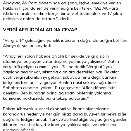
Albayrak, AK Parti döneminde çalışana, işçiye, emekliye verilen
hakların hiçbir dönemde verilmediğini belirterek, "Biz AK Parti
iktidarı olarak milletine borçlu bir devlet teslim aldık ve 17 yılda
geldiğimiz nokta da ortada." dedi.
VERGİ AFFI İDDİALARINA CEVAP
"Vergi affı" geleceğine yönelik iddiaların doğru olmadığını belirten
Albayrak, şunları kaydetti:
"Amaç ne? Yalan haberle ahlaklı bir şekilde vergi disiplini
oturmaya başlayan vatandaşı ne yapmaya çalışmak? 'Zaten
vergi affı geliyor canım...'; yok. Biz ne dedik 'Vergi affı yok.'
Yapılandırmalar var, sıkıntıda olanlara destekler var. Baktılar
ocak vergi rakamları iyi geliyor, şubat da fena değil, bunların
bütçe performansı iyi gidiyor. Bunları nasıl sekteye uğratırız?
Sabahtan akşama yalan... Bu çerçevede 'Aflar dönemi bitti'
demiştik. Ben buradan birinci ağızdan birilerinin yalanına
kanmama noktasında bunu tekzip ediyorum."
Bakan Albayrak, küresel ekonomi ve finans piyasalarının
koronavirüs nedeniyle her gün biraz daha büyüyen bir belirsizliğe
doğru ilerlediğini ancak Türkiye'de hastalığın başladığı ilk günden
itibaren en üst ciddiyette konuya yaklaşıldığını ve önlemlerin
alındığını söyledi.