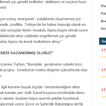
llemek için gerekli tedbirleri aldıklarını ve seçime hazır
Pla
etti:
Pa
seçim sonuç anarşisinin' sokaklarda oluşmaması için
Bre
lik, özellikle Türkiye'de bir haber kaynağı olarak en
Alt
tıyla sonuçları ileten Anadolu Ajansı başta olmak üzere
abilecek siber saldırıları engellemek için gerekli
Se
olu Ajansı da kendi tedbirlerini almış."
17
EMİZE KAZANDIRMIŞ OLURUZ"
EU
ar üzerine Turhan, "Buradaki gecikmenin sebebi biziz.
lik projesi. İstanbul'un marka değerini yükseltecek olan
17
u.
MO
ilgili kısmının büyük ölçüde tamamlandığının altını
17
ek kanalın yeri belli. Kanal boyunca etrafındaki
deniz
XU
ri alanlar, bunların hepsi ayrıntılı şekilde hazırlandı,
lenmek üzere Çevre ve Şehircilik Bakanlığına ilettik.