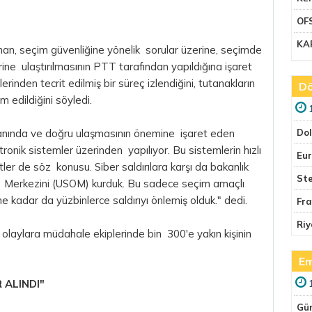
OF
KA
han, seçim güvenliğine yönelik sorular üzerine, seçimde
ine ulaştırılmasının PTT tarafından yapıldığına işaret
erinden tecrit edilmiş bir süreç izlendiğini, tutanakların
Dö
m edildiğini söyledi.
anında ve doğru ulaşmasının önemine işaret eden
Do
nik sistemler üzerinden yapılıyor. Bu sistemlerin hızlı
Eu
ler de söz konusu. Siber saldırılara karşı da bakanlık
Ste
e Merkezini (USOM) kurduk. Bu sadece seçim amaçlı
e kadar da yüzbinlerce saldırıyı önlemiş olduk." dedi.
Fr
Riy
laylara müdahale ekiplerinde bin 300'e yakın kişinin
Em
 ALINDI"
Gü