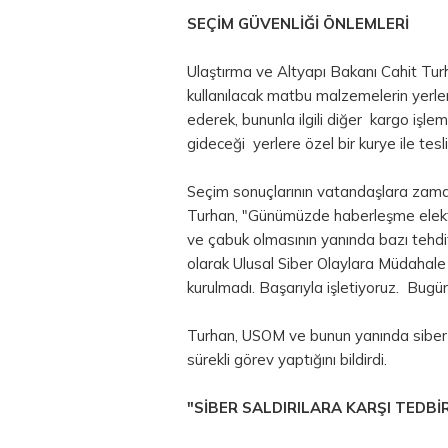
SEÇİM GÜVENLİĞİ ÖNLEMLERİ
Ulaştırma ve Altyapı Bakanı Cahit Tur
kullanılacak matbu malzemelerin yerler
ederek, bununla ilgili diğer kargo işleml
gideceği yerlere özel bir kurye ile tesli
Seçim sonuçlarının vatandaşlara zam
Turhan, "Günümüzde haberleşme elektro
ve çabuk olmasının yanında bazı tehdit
olarak Ulusal Siber Olaylara Müdahal
kurulmadı. Başarıyla işletiyoruz. Bugün
Turhan, USOM ve bunun yanında siber o
sürekli görev yaptığını bildirdi.
"SİBER SALDIRILARA KARŞI TEDBİR