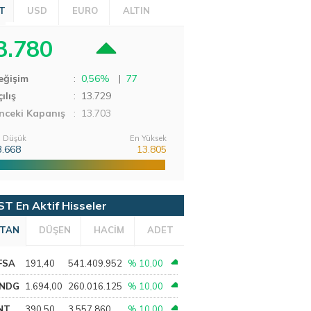
T
USD
EURO
ALTIN
3.780
eğişim
:
0,56%
|
77
ılış
:
13.729
nceki Kapanış
: 13.703
 Düşük
En Yüksek
3.668
13.805
ST En Aktif Hisseler
TAN
DÜŞEN
HACİM
ADET
FSA
191,40
541.409.952
% 10,00
NDG
1.694,00
260.016.125
% 10,00
NT
390,50
3.557.860
% 10,00