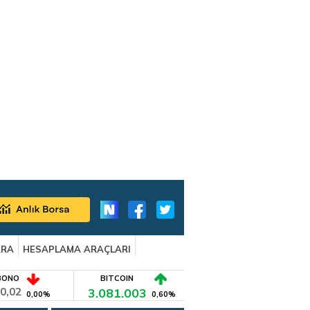
ARA
HESAPLAMA ARAÇLARI
BONO
BITCOIN
0,02
3.081.003
0,00%
0,60%