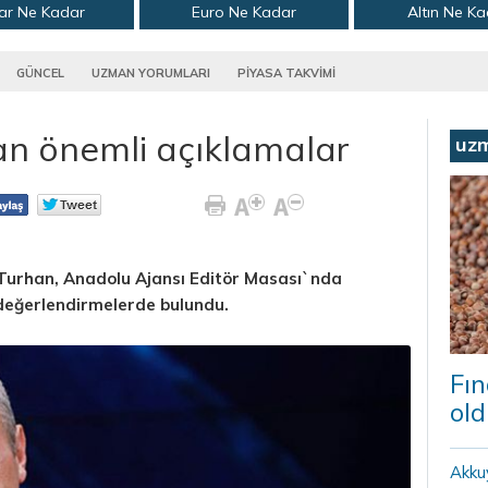
ar Ne Kadar
Euro Ne Kadar
Altın Ne K
GÜNCEL
UZMAN YORUMLARI
PİYASA TAKVİMİ
n önemli açıklamalar
uz
 Turhan, Anadolu Ajansı Editör Masası`nda
, değerlendirmelerde bulundu.
Fın
old
Akku