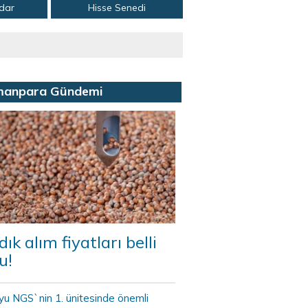
adar
Hisse Senedi
manpara Gündemi
dık alım fiyatları belli
u!
yu NGS`nin 1. ünitesinde önemli