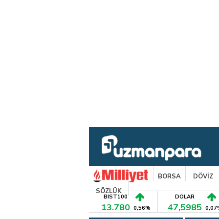
BORSA
DÖVİZ
SÖZLÜK
BIST100
DOLAR
13.780
47,5985
0,56%
0,07