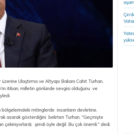
aşam
Çin’
Vatan
Yatır
yükse
ar üzerine Ulaştırma ve Altyapı Bakanı Cahit Turhan,
 itibarı, milletin gönlünde sevgisi olduğunu ve
yledi.
ölgelerindeki mitinglerde insanların devletine,
ak asarak gösterdiğini belirten Turhan, "Geçmişte
kiniyorlardı, şimdi öyle değil. Bu çok önemli." dedi.