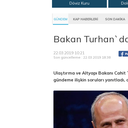
Döviz Kuru
Dol
GÜNDEM
KAP HABERLERİ
SON DAKİKA
Bakan Turhan`da
22.03.2019 10:21
Son güncelleme : 22.03.2019 18:38
Ulaştırma ve Altyapı Bakanı Cahit
gündeme ilişkin soruları yanıtladı