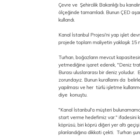
Çevre ve Şehircilik Bakanlığı bu kanalı
ölçeğinde tamamladı. Bunun ÇED aşaması
kullandı.
Kanal İstanbul Projesi'ni yap işlet de
projede toplam maliyetin yaklaşık 15 
Turhan, boğazların mevcut kapasitesini
yetmediğine işaret ederek, "Deniz tra
Burası uluslararası bir deniz yoludur.
zorundayız. Bunun kurallarını da belirl
yapılması ve her türlü işletme kullanm
diye konuştu.
"Kanal İstanbul'a müşteri bulunamama
start verme hedefimiz var." ifadesini 
köprüsü, biri köprü diğeri yer altı geç
planlandığına dikkati çekti. Turhan şunl