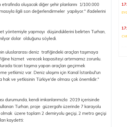
n etrafında oluşacak diğer şehir planlarını 1/100.000
17
yla ilgili son değerlendirmeler yapılıyor." ifadelerini
EY
17
vret yöntemiyle yapmayı düşündüklerini belirten Turhan,
CV
milyar dolar olduğunu söyledi.
n uluslararası deniz trafiğindeki araçları taşımaya
fiğine hizmet verecek kapasiteyi artırmamız zorunlu.
 Burada ticari taşıma yapan araçları geçirmek
eme yetkimiz var. Deniz ulaşımı için Kanal İstanbul'un
a hak ve yetkisinin Türkiye'de olması çok önemlidir."
sı durumunda, kendi imkanlarımızla 2019 içerisinde
kullanan Turhan, proje güzergahı üzerinde 7 karayolu
işi olmak üzere toplam 2 demiryolu geçişi, 2 metro geçişi
arı kaydetti: