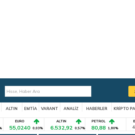
ALTIN
EMTİA
VARANT
ANALİZ
HABERLER
KRİPTO P
EURO
ALTIN
PETROL
55,0240
6.532,92
80,88
4
%
0,03%
0,57%
1,80%