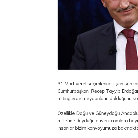
31 Mart yerel seçimlerine ilişkin sorul
Cumhurbaşkanı Recep Tayyip Erdoğan'ın
mitinglerde meydanların dolduğunu sö
Özellikle Doğu ve Güneydoğu Anadolu b
milletine duyduğu güveni camlara bayr
insanlar
bizim
konvoyumuza bakmaktan çe