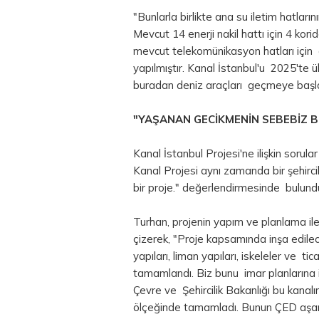
"Bunlarla birlikte ana su iletim hatları
Mevcut 14 enerji nakil hattı için 4 ko
mevcut telekomünikasyon hatları için 
yapılmıştır. Kanal İstanbul'u 2025'te 
buradan deniz araçları geçmeye başl
"YAŞANAN GECİKMENİN SEBEBİZ Bİ
Kanal İstanbul Projesi'ne ilişkin sorul
Kanal Projesi aynı zamanda bir şehirci
bir proje." değerlendirmesinde bulund
Turhan, projenin yapım ve planlama ile 
çizerek, "Proje kapsamında inşa edilec
yapıları, liman yapıları, iskeleler ve tica
tamamlandı. Biz bunu imar planlarına iş
Çevre ve Şehircilik Bakanlığı bu kanalı
ölçeğinde tamamladı. Bunun ÇED aşaması