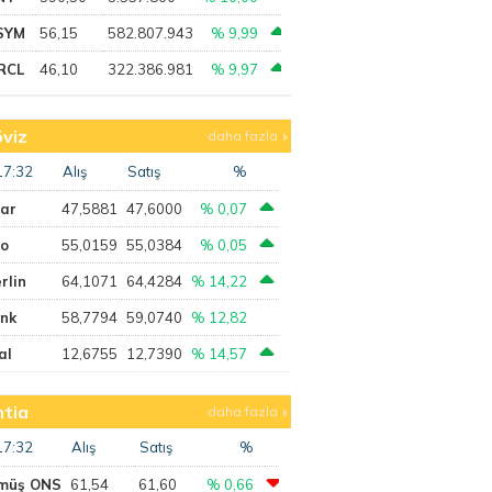
SYM
56,15
582.807.943
% 9,99
RCL
46,10
322.386.981
% 9,97
viz
daha fazla
17:32
Alış
Satış
%
lar
47,5881
47,6000
% 0,07
ro
55,0159
55,0384
% 0,05
rlin
64,1071
64,4284
% 14,22
ank
58,7794
59,0740
% 12,82
al
12,6755
12,7390
% 14,57
tia
daha fazla
17:32
Alış
Satış
%
müş ONS
61,54
61,60
% 0,66