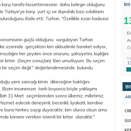
ı karşı tarafa hissettirmesinin daha belirgin olduğunu
BIS
 Türkiye'ye karşı yurt içi ve dışındaki bazı odakların
1
 bulunduğunu ifade etti. Turhan, "Özellikle ezan hadisesi
D
ekonomisinin güçlü olduğunu vurgulayan Turhan,
Aç
 ülke üzerinde gerçekten kim aklıselimle hareket ediyor,
Ö
msızlığını her şeyden önce onurunu, şahsiyetini, kişiliğini
En
bir kriter. (Seçim sonuçları) Ben umutluyum. Bu seçim
1
ği bir seçim değil." değerlendirmesinde bulundu.
k olduğu yere sancağı kimin dikeceğine baktığını
BI
. Bizim insanımızın tarih boyunca böyle yaklaşımı
allah 31 Mart seçimlerinden sonra ülkemiz, milletimiz,
AR
hizmet edecek deneyimli, becerikli, liyakatli, kendine
ır ve buna herkes saygı duyacaktır, kim olursa olsun ama
CR
imde kararını verirken önemli bir kriter olacaktır."
GU
KE