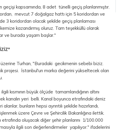
nın geçişi kapsamında, 8 adet tünelli geçiş planlanmıştır.
ridordan, mevcut 7 doğalgaz hattı için 5 koridordan ve
de 3 koridordan olacak şekilde geçiş planlaması
ülkemize kazandırmış oluruz. Tam teşekküllü olarak
ar ve burada yaşam başlar."
ZİZ"
ar üzerine Turhan, "Buradaki gecikmenin sebebi biziz.
lik projesi. İstanbul'un marka değerini yükseltecek olan
u.
ilgili kısmının büyük ölçüde tamamlandığının altını
ek kanalın yeri belli. Kanal boyunca etrafındaki deniz
ri alanlar, bunların hepsi ayrıntılı şekilde hazırlandı,
lenmek üzere Çevre ve Şehircilik Bakanlığına ilettik.
n etrafında oluşacak diğer şehir planlarını 1/100.000
yla ilgili son değerlendirmeler yapılıyor." ifadelerini