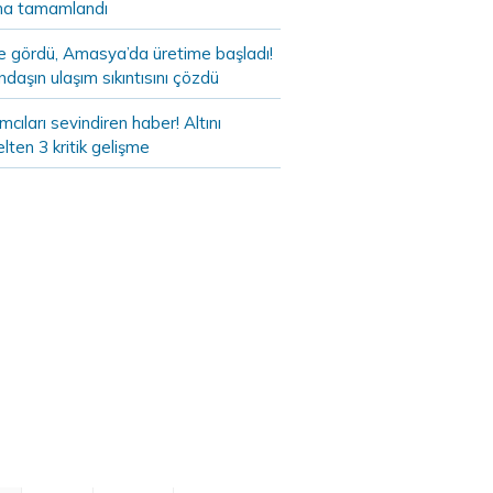
a tamamlandı
de gördü, Amasya’da üretime başladı!
daşın ulaşım sıkıntısını çözdü
ımcıları sevindiren haber! Altını
lten 3 kritik gelişme