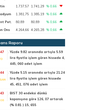
tin
1.737,57
1.741,29
% 0,66
ladyum
1.381,75
1.385,19
% 0,66
nt Pet.
80,89
80,89
% 0,66
ın Ons
4.264,66
4.265,28
% 0,66
ans Raporu
:47
Yüzde 9.82 oranında artışla 5.59
lira fiyatla işlem gören hissede 4,
YO
445, 060 adet işlem
:44
Yüzde 5.15 oranında artışla 21.24
lira fiyatla işlem gören hissede
GAN
45, 451, 076 adet işlem
:43
BIST 30 endeksi dünkü
kapanışına göre 126, 07 artarak
030
(% 0.81 ) 15, 655