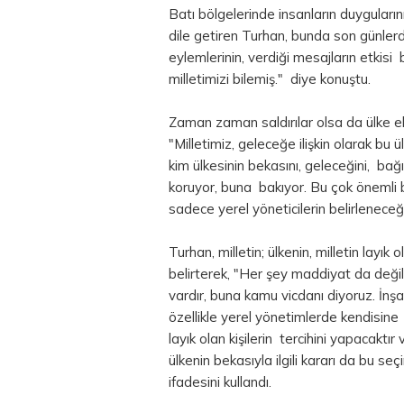
Batı bölgelerinde insanların duyguların
dile getiren Turhan, bunda son günlerde
eylemlerinin, verdiği mesajların etkisi
milletimizi bilemiş." diye konuştu.
Zaman zaman saldırılar olsa da ülke 
"Milletimiz, geleceğe ilişkin olarak bu
kim ülkesinin bekasını, geleceğini, bağı
koruyor, buna bakıyor. Bu çok önemli 
sadece yerel yöneticilerin belirlenece
Turhan, milletin; ülkenin, milletin layı
belirterek, "Her şey maddiyat da değil
vardır, buna kamu vicdanı diyoruz. İnş
özellikle yerel yönetimlerde kendisine 
layık olan kişilerin tercihini yapacakt
ülkenin bekasıyla ilgili kararı da bu seç
ifadesini kullandı.