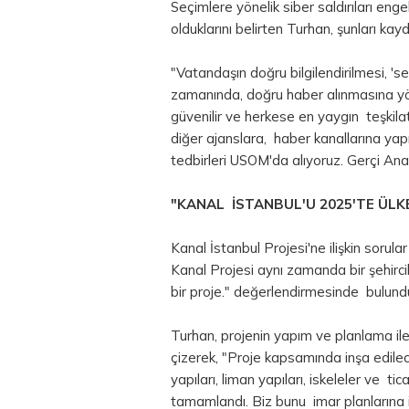
Seçimlere yönelik siber saldırıları enge
olduklarını belirten Turhan, şunları kayd
"Vatandaşın doğru bilgilendirilmesi, '
zamanında, doğru haber alınmasına yöne
güvenilir ve herkese en yaygın teşkila
diğer ajanslara, haber kanallarına yapıl
tedbirleri USOM'da alıyoruz. Gerçi Anad
"KANAL İSTANBUL'U 2025'TE ÜLK
Kanal İstanbul Projesi'ne ilişkin sorul
Kanal Projesi aynı zamanda bir şehirci
bir proje." değerlendirmesinde bulund
Turhan, projenin yapım ve planlama ile 
çizerek, "Proje kapsamında inşa edilec
yapıları, liman yapıları, iskeleler ve tica
tamamlandı. Biz bunu imar planlarına iş