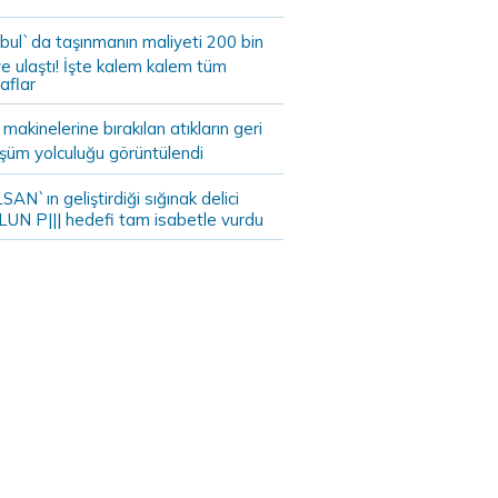
bul`da taşınmanın maliyeti 200 bin
e ulaştı! İşte kalem kalem tüm
aflar
akinelerine bırakılan atıkların geri
şüm yolculuğu görüntülendi
AN`ın geliştirdiği sığınak delici
LUN P||| hedefi tam isabetle vurdu