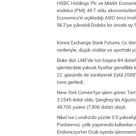
HSBC Holdings Plc ve Markit Economics 
endeksi (PMI) 49.7 oldu. ekonomistler
Economics'in açıkladığı ABD öncü imal
56.2'ye yükseldi.Endeks bir önceki ay 
Korea Exchange Bank Futures Co.'dan 
verileriyle, düşük stoklar ve spottaki 
Bakır dün LME'de ton başına 84 dolarla
işlemlerdeki yüksek fiyatlar genellikle 
22. gününde de sürdürerek Eylül 2008
tona geriledi.
New York Comex'tye işlem gören Temm
3.1545 dolar oldu. Şanghay'da Ağusto
48,700 yuana (7,806 dolar) ulaştı.
Nikel ise Londra'da yüzde 0.5 yükselişl
Paslanmaz çelik yapımında kullanılan 
Endonezya'nın Ocak ayında işlenmemiş