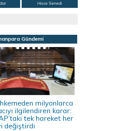
adar
Hisse Senedi
manpara Gündemi
hkemeden milyonlarca
acıyı ilgilendiren karar:
P’taki tek hareket her
i değiştirdi