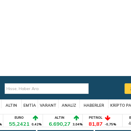
ALTIN
EMTİA
VARANT
ANALİZ
HABERLER
KRİPTO P
EURO
ALTIN
PETROL
55,2421
6.690,27
81,87
4
%
0,42%
3,04%
-0,75%