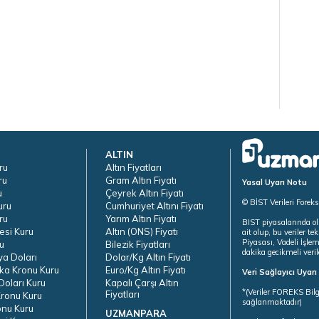
ALTIN
ru
Altın Fiyatları
ru
Gram Altın Fiyatı
Yasal Uyarı Notu
u
Çeyrek Altın Fiyatı
© BİST Verileri Forek
uru
Cumhuriyet Altını Fiyatı
ru
Yarım Altın Fiyatı
BIST piyasalarında ol
esi Kuru
Altın (ONS) Fiyatı
ait olup, bu veriler 
Piyasası, Vadeli İşle
u
Bilezik Fiyatları
dakika gecikmeli veril
ya Doları
Dolar/Kg Altın Fiyatı
ka Kronu Kuru
Euro/Kg Altın Fiyatı
Veri Sağlayıcı Uyar
oları Kuru
Kapalı Çarşı Altın
*(Veriler FOREKS Bilg
Fiyatları
ronu Kuru
sağlanmaktadır)
onu Kuru
UZMANPARA