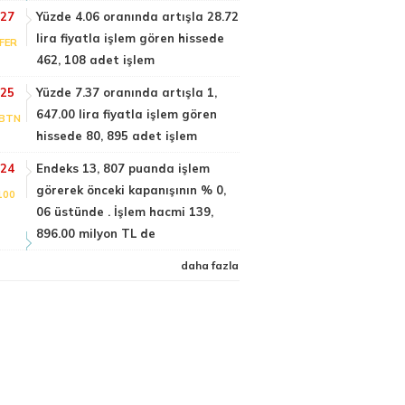
:27
Yüzde 4.06 oranında artışla 28.72
lira fiyatla işlem gören hissede
FER
462, 108 adet işlem
:25
Yüzde 7.37 oranında artışla 1,
647.00 lira fiyatla işlem gören
BTN
hissede 80, 895 adet işlem
:24
Endeks 13, 807 puanda işlem
görerek önceki kapanışının % 0,
100
06 üstünde . İşlem hacmi 139,
896.00 milyon TL de
daha fazla