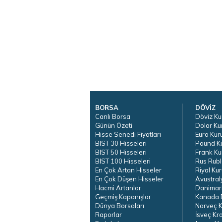
BORSA
DÖVİZ
Canlı Borsa
Döviz Ku
Günün Özeti
Dolar Ku
Hisse Senedi Fiyatları
Euro Kur
BIST 30 Hisseleri
Pound K
BIST 50 Hisseleri
Frank Ku
BIST 100 Hisseleri
Rus Rubl
En Çok Artan Hisseler
Riyal Kur
En Çok Düşen Hisseler
Avustral
Hacmi Artanlar
Danimar
Geçmiş Kapanışlar
Kanada D
Dünya Borsaları
Norveç K
Raporlar
İsveç Kr