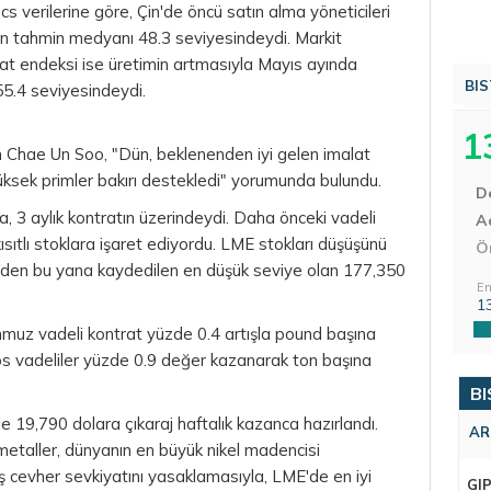
verilerine göre, Çin'de öncü satın alma yöneticileri
in tahmin medyanı 48.3 seviyesindeydi. Markit
at endeksi ise üretimin artmasıyla Mayıs ayında
BIS
55.4 seviyesindeydi.
1
Chae Un Soo, "Dün, beklenenden iyi gelen imalat
yüksek primler bakırı destekledi" yorumunda bulundu.
D
, 3 aylık kontratın üzerindeydi. Daha önceki vadeli
Aç
kısıtlı stoklara işaret ediyordu. LME stokları düşüşünü
Ö
'den bu yana kaydedilen en düşük seviye olan 177,350
En
1
uz vadeli kontrat yüzde 0.4 artışla
pound
başına
s vadeliler yüzde 0.9 değer kazanarak ton başına
BI
e 19,790 dolara çıkaraj haftalık kazanca hazırlandı.
AR
metaller, dünyanın en büyük nikel madencisi
 cevher sevkiyatını yasaklamasıyla, LME'de en iyi
GI