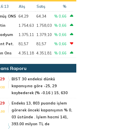
16:13
Alış
Satış
%
müş ONS
64,29
64,34
% 0,66
tin
1.754,63
1.758,03
% 0,66
ladyum
1.375,11
1.379,10
% 0,66
nt Pet.
81,57
81,57
% 0,66
ın Ons
4.351,18
4.351,81
% 0,66
ans Raporu
:29
BIST 30 endeksi dünkü
kapanışına göre -25, 29
030
kaybederek (% -0.16 ) 15, 630
:29
Endeks 13, 803 puanda işlem
görerek önceki kapanışının % 0,
100
03 üstünde . İşlem hacmi 141,
393.00 milyon TL de