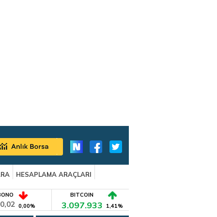
ARA
HESAPLAMA ARAÇLARI
BONO
BITCOIN
0,02
3.097.933
0,00%
1,41%