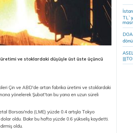
İstan
TL`y
masr
DOA m
dönü
ASELS
|||TO
 üretimi ve stoklardaki düşüşle üst üste üçüncü
ileri Çin ve ABD'de artan fabrika üretimi ve stoklardaki
ancına yönelerek Şubat'tan bu yana en uzun süreli
etal Borsası'nda (LME) yüzde 0.4 artışla Tokyo
5
dolar
oldu. Bakır bu hafta yüzde 0.6 yükseliş kaydetti.
dirmiş oldu.