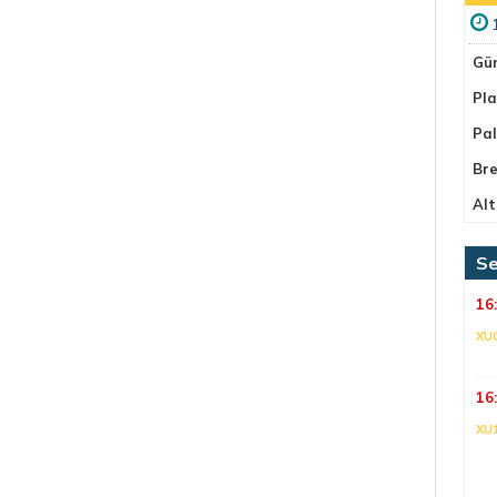
Gü
Pla
Pa
Bre
Alt
Se
16
XU
16
XU