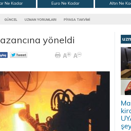
ar Ne Kadar
Euro Ne Kadar
Altın Ne K
GÜNCEL
UZMAN YORUMLARI
PİYASA TAKVİMİ
 kazancına yöneldi
uz
Ma
kir
UYA
şey