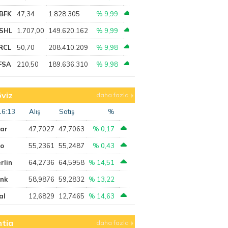
BFK
47,34
1.828.305
% 9,99
SHL
1.707,00
149.620.162
% 9,99
RCL
50,70
208.410.209
% 9,98
FSA
210,50
189.636.310
% 9,98
viz
daha fazla
16:13
Alış
Satış
%
lar
47,7027
47,7063
% 0,17
ro
55,2361
55,2487
% 0,43
rlin
64,2736
64,5958
% 14,51
ank
58,9876
59,2832
% 13,22
al
12,6829
12,7465
% 14,63
tia
daha fazla