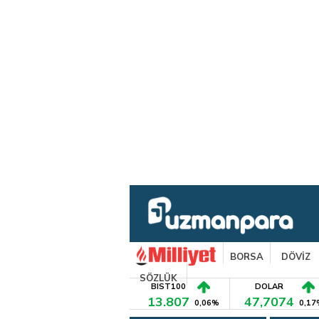
BORSA
DÖVİZ
SÖZLÜK
BIST100
DOLAR
13.807
47,7074
0,06%
0,17