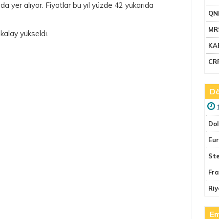
a yer alıyor. Fiyatlar bu yıl yüzde 42 yukarıda
QN
MR
kalay yükseldi.
KA
CR
Dö
Do
Eu
Ste
Fr
Riy
Em