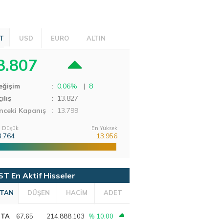
T
USD
EURO
ALTIN
3.807
eğişim
:
0,06%
|
8
ılış
:
13.827
nceki Kapanış
: 13.799
 Düşük
En Yüksek
3.764
13.956
ST En Aktif Hisseler
TAN
DÜŞEN
HACİM
ADET
PTA
67,65
214.888.103
% 10,00