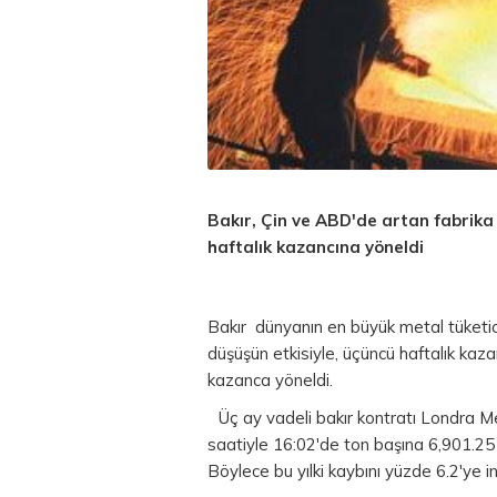
Bakır, Çin ve ABD'de artan fabrika
haftalık kazancına yöneldi
Bakır dünyanın en büyük
metal
tüketic
düşüşün etkisiyle, üçüncü haftalık kaz
kazanca yöneldi.
Üç ay vadeli bakır kontratı Londra M
saatiyle 16:02'de ton başına 6,901.2
Böylece bu yılki kaybını yüzde 6.2'ye in