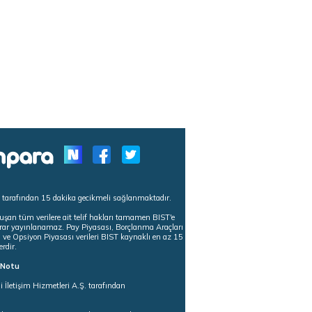
s tarafından 15 dakika gecikmeli sağlanmaktadır.
uşan tüm verilere ait telif hakları tamamen BIST'e
tekrar yayınlanamaz. Pay Piyasası, Borçlanma Araçları
m ve Opsiyon Piyasası verileri BIST kaynaklı en az 15
erdir.
ı Notu
i İletişim Hizmetleri A.Ş. tarafından