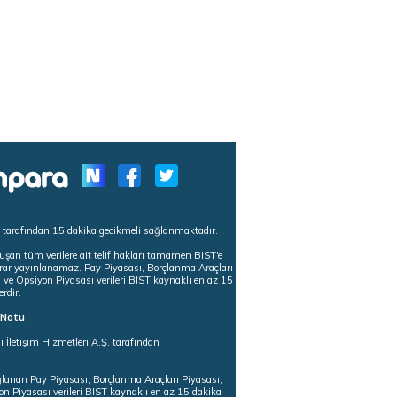
s tarafından 15 dakika gecikmeli sağlanmaktadır.
uşan tüm verilere ait telif hakları tamamen BIST'e
tekrar yayınlanamaz. Pay Piyasası, Borçlanma Araçları
m ve Opsiyon Piyasası verileri BIST kaynaklı en az 15
erdir.
ı Notu
i İletişim Hizmetleri A.Ş. tarafından
ğlanan Pay Piyasası, Borçlanma Araçları Piyasası,
on Piyasası verileri BIST kaynaklı en az 15 dakika