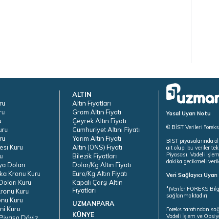
ALTIN
ru
Altın Fiyatları
ru
Gram Altın Fiyatı
Yasal Uyarı Notu
u
Çeyrek Altın Fiyatı
© BİST Verileri Forek
uru
Cumhuriyet Altını Fiyatı
ru
Yarım Altın Fiyatı
BIST piyasalarında ol
esi Kuru
Altın (ONS) Fiyatı
ait olup, bu veriler 
Piyasası, Vadeli İşle
u
Bilezik Fiyatları
dakika gecikmeli veril
ya Doları
Dolar/Kg Altın Fiyatı
ka Kronu Kuru
Euro/Kg Altın Fiyatı
Veri Sağlayıcı Uyar
oları Kuru
Kapalı Çarşı Altın
*(Veriler FOREKS Bilg
Fiyatları
ronu Kuru
sağlanmaktadır)
onu Kuru
UZMANPARA
ni Kuru
Foreks tarafından sa
KÜNYE
Vadeli İşlem ve Opsiy
Piyasa Döviz