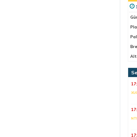
Gü
Pla
Pa
Bre
Alt
Se
17
XU
17
NT
17