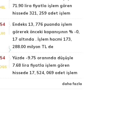
71.90 lira fiyatla işlem gören
NEL
hissede 321, 259 adet işlem
:54
Endeks 13, 776 puanda işlem
görerek önceki kapanışının % -0,
100
17 altında . İşlem hacmi 173,
288.00 milyon TL de
:54
Yüzde -9.75 oranında düşüşle
7.68 lira fiyatla işlem gören
DGS
hissede 17, 524, 069 adet işlem
daha fazla