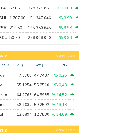
PTA
67,65
228.324.881
% 10,00
SHL
1.707,00
151.347.646
% 9,99
FSA
210,50
195.380.645
% 9,98
RCL
50,70
228.008.040
% 9,98
viz
daha fazla
17:58
Alış
Satış
%
lar
47,6785
47,7437
% 0,25
ro
55,1254
55,2510
% 0,43
rlin
64,2763
64,5985
% 14,52
ank
58,9637
59,2592
% 13,18
al
12,6894
12,7530
% 14,69
tia
daha fazla