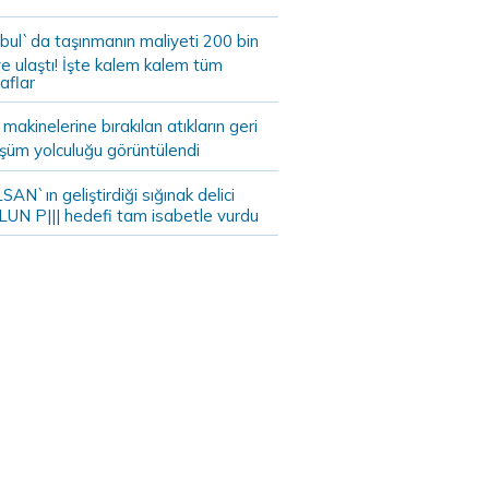
bul`da taşınmanın maliyeti 200 bin
e ulaştı! İşte kalem kalem tüm
aflar
akinelerine bırakılan atıkların geri
şüm yolculuğu görüntülendi
AN`ın geliştirdiği sığınak delici
LUN P||| hedefi tam isabetle vurdu