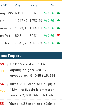
17:58
Alış
Satış
%
müş ONS
63,53
63,62
% 0,66
tin
1.747,47
1.752,90
% 0,66
ladyum
1.379,33
1.384,83
% 0,66
nt Pet.
82,31
82,31
% 0,66
ın Ons
4.341,53
4.342,09
% 0,66
ans Raporu
:59
BIST 30 endeksi dünkü
kapanışına göre -70, 55
030
kaybederek (% -0.45 ) 15, 584
:56
Yüzde -3.21 oranında düşüşle
44.04 lira fiyatla işlem gören
HOL
hissede 2, 601, 347 adet işlem
:55
Yüzde -4.32 oranında düşüşle