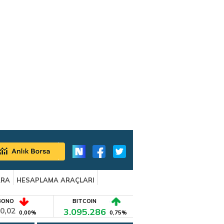
ARA
HESAPLAMA ARAÇLARI
BONO
BITCOIN
0,02
3.095.286
0,00%
0,75%