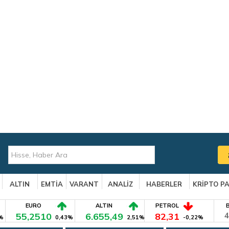
ALTIN
EMTİA
VARANT
ANALİZ
HABERLER
KRİPTO P
EURO
ALTIN
PETROL
55,2510
6.655,49
82,31
4
%
0,43%
2,51%
-0,22%