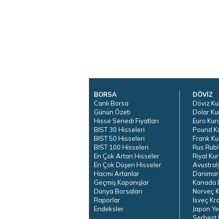
BORSA
DÖVİZ
Canlı Borsa
Döviz Ku
Günün Özeti
Dolar Ku
Hisse Senedi Fiyatları
Euro Kur
BIST 30 Hisseleri
Pound K
BIST 50 Hisseleri
Frank Ku
BIST 100 Hisseleri
Rus Rubl
En Çok Artan Hisseler
Riyal Kur
En Çok Düşen Hisseler
Avustral
Hacmi Artanlar
Danimar
Geçmiş Kapanışlar
Kanada D
Dünya Borsaları
Norveç K
Raporlar
İsveç Kr
Endeksler
Japon Ye
Serbest 