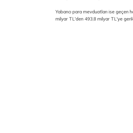
Yabancı
para
mevduatları ise geçen h
milyar TL'den 493,8 milyar TL'ye geril