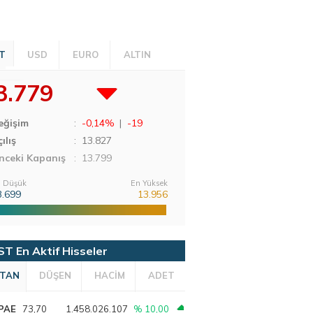
T
USD
EURO
ALTIN
3.779
eğişim
:
-0,14%
|
-19
ılış
:
13.827
nceki Kapanış
: 13.799
 Düşük
En Yüksek
3.699
13.956
ST En Aktif Hisseler
TAN
DÜŞEN
HACİM
ADET
PAE
73,70
1.458.026.107
% 10,00