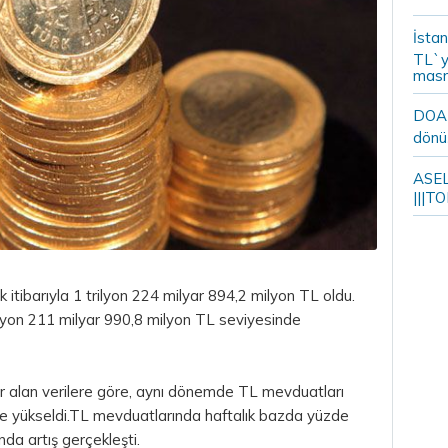
İstan
TL`y
masr
DOA m
dönü
ASELS
|||TO
tibarıyla 1 trilyon 224 milyar 894,2 milyon
TL
oldu.
lyon 211 milyar 990,8 milyon TL seviyesinde
r alan verilere göre, aynı dönemde TL mevduatları
ye yükseldi.TL mevduatlarında haftalık bazda yüzde
da artış gerçekleşti.