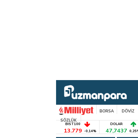
BORSA
DÖVİZ
SÖZLÜK
BIST100
DOLAR
13.779
47,7437
-0,14%
0,25