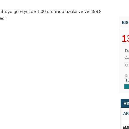
aftaya göre yüzde 1,00 oranında azaldı ve ve 498,8
edi.
BIS
1
D
Aç
Ö
En
1
BI
AR
EM