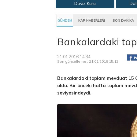
Döviz Kuru
Dol
GÜNDEM
KAP HABERLERİ
SON DAKİKA
Bankalardaki to
21.01.2016 14:34
Son güncelleme : 21.01.2016 15:12
Bankalardaki toplam mevduat 15 Oca
oldu. Bir önceki hafta toplam mevd
seviyesindeydi.