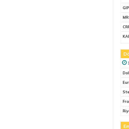
GI
MR
CR
KA
Dö
Do
Eu
Ste
Fr
Riy
Em