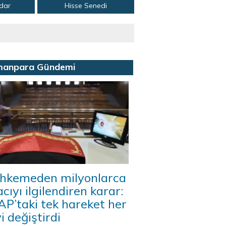
adar
Hisse Senedi
manpara Gündemi
hkemeden milyonlarca
acıyı ilgilendiren karar:
P’taki tek hareket her
i değiştirdi