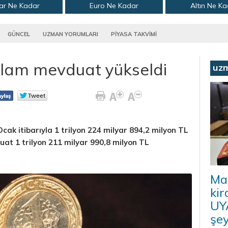
ar Ne Kadar
Euro Ne Kadar
Altın Ne K
GÜNCEL
UZMAN YORUMLARI
PİYASA TAKVİMİ
plam mevduat yükseldi
uz
k itibarıyla 1 trilyon 224 milyar 894,2 milyon TL
uat 1 trilyon 211 milyar 990,8 milyon TL
Ma
kir
UYA
şey