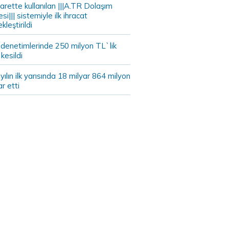
arette kullanılan |||A.TR Dolaşım
si||| sistemiyle ilk ihracat
kleştirildi
 denetimlerinde 250 milyon TL`lik
kesildi
ılın ilk yarısında 18 milyar 864 milyon
ar etti