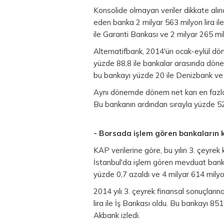
Konsolide olmayan veriler dikkate alın
eden banka 2 milyar 563 milyon lira ile
ile Garanti Bankası ve 2 milyar 265 mily
Alternatifbank, 2014'ün ocak-eylül döne
yüzde 88,8 ile bankalar arasında dönem
bu bankayı yüzde 20 ile Denizbank ve 
Aynı dönemde dönem net karı en fazla 
Bu bankanın ardından sırayla yüzde 52,
- Borsada işlem gören bankaların k
KAP verilerine göre, bu yılın 3. çeyrek
İstanbul'da işlem gören mevduat banka
yüzde 0,7 azaldı ve 4 milyar 614 milyon
2014 yılı 3. çeyrek finansal sonuçları
lira ile İş Bankası oldu. Bu bankayı 851
Akbank izledi.