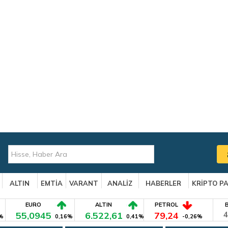
ALTIN
EMTİA
VARANT
ANALİZ
HABERLER
KRİPTO P
EURO
ALTIN
PETROL
55,0945
6.522,61
79,24
4
%
0,16%
0,41%
-0,26%