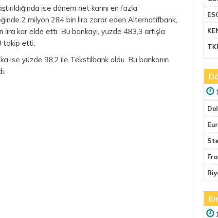
ılaştırıldığında ise dönem net karını en fazla
ES
eğinde 2 milyon 284 bin lira zarar eden Alternatifbank,
 lira kar elde etti. Bu bankayı, yüzde 483,3 artışla
KE
takip etti.
TK
a ise yüzde 98,2 ile Tekstilbank oldu. Bu bankanın
i.
Dö
Do
Eu
Ste
Fr
Riy
Em