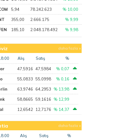
COM
5,94
78.242.623
% 10,00
NT
355,00
2.666.175
% 9,99
FEN
185,10
2.048.178.492
% 9,98
viz
daha fazla
18:00
Alış
Satış
%
lar
47,5916
47,5984
% 0,07
ro
55,0833
55,0998
% 0,16
rlin
63,9746
64,2953
% 13,98
ank
58,8665
59,1616
% 12,99
al
12,6542
12,7176
% 14,37
tia
daha fazla
18:00
Alış
Satış
%