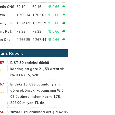
müş ONS
62,10
62,16
% 0,66
tin
1.760,14
1.763,62
% 0,66
ladyum
1.374,69
1.379,19
% 0,66
nt Pet.
79,22
79,22
% 0,66
ın Ons
4.266,85
4.267,44
% 0,66
ans Raporu
:57
BIST 30 endeksi dünkü
kapanışına göre 21, 53 artarak
030
(% 0.14 ) 15, 528
:57
Endeks 13, 699 puanda işlem
görerek önceki kapanışının % 0,
100
08 üstünde . İşlem hacmi 178,
202.00 milyon TL de
:56
Yüzde 6.89 oranında artışla 62.85