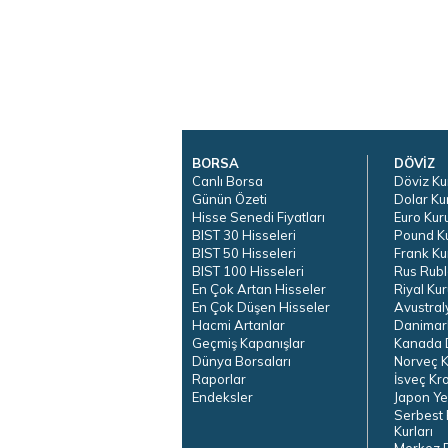
BORSA
DÖVİZ
Canlı Borsa
Döviz Ku
Günün Özeti
Dolar Ku
Hisse Senedi Fiyatları
Euro Kur
BIST 30 Hisseleri
Pound K
BIST 50 Hisseleri
Frank Ku
BIST 100 Hisseleri
Rus Rubl
En Çok Artan Hisseler
Riyal Kur
En Çok Düşen Hisseler
Avustral
Hacmi Artanlar
Danimar
Geçmiş Kapanışlar
Kanada D
Dünya Borsaları
Norveç K
Raporlar
İsveç Kr
Endeksler
Japon Ye
Serbest 
Kurları
Merkez 