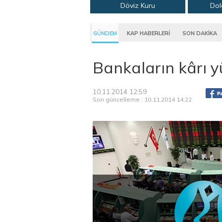
Döviz Kuru
Dol
GÜNDEM
KAP HABERLERİ
SON DAKİKA
Bankaların kârı y
10.11.2014 12:59
Son güncelleme : 10.11.2014 14:22