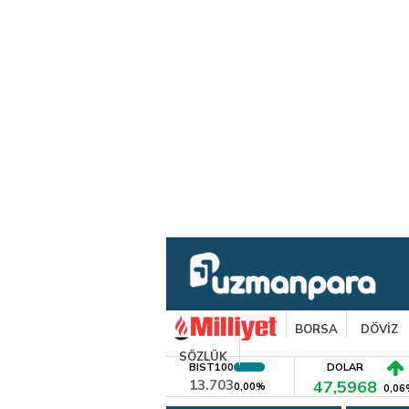
BORSA
DÖVİZ
SÖZLÜK
BIST100
DOLAR
13.703
47,5968
0,00%
0,06