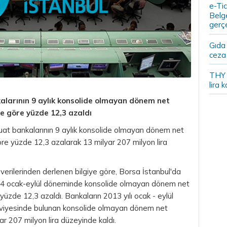
e-Tic
Belge
gerçe
Gıda
ceza 
THY y
lira k
larının 9 aylık konsolide olmayan dönem net
ne göre yüzde 12,3 azaldı
at bankalarının 9 aylık konsolide olmayan dönem net
 göre yüzde 12,3 azalarak 13 milyar 207 milyon
lira
rilerinden derlenen bilgiye göre, Borsa İstanbul'da
14 ocak-eylül döneminde konsolide olmayan dönem net
yüzde 12,3 azaldı. Bankaların 2013 yılı ocak - eylül
iyesinde bulunan konsolide olmayan dönem net
yar 207 milyon lira düzeyinde kaldı.