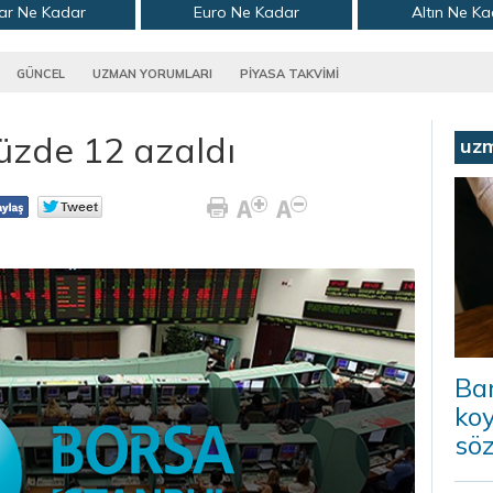
ar Ne Kadar
Euro Ne Kadar
Altın Ne K
GÜNCEL
UZMAN YORUMLARI
PİYASA TAKVİMİ
üzde 12 azaldı
uz
Ba
koy
sö