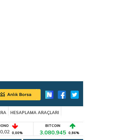
ARA
HESAPLAMA ARAÇLARI
BONO
BITCOIN
0,02
3.080.945
0,00%
0,86%