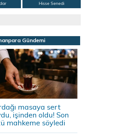
adar
Hisse Senedi
manpara Gündemi
rdağı masaya sert
du, işinden oldu! Son
zü mahkeme söyledi