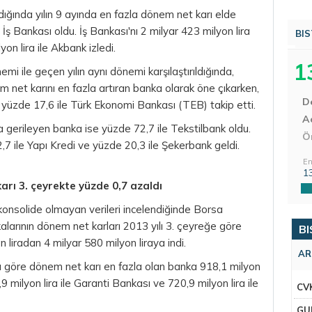
dığında yılın 9 ayında en fazla dönem net karı elde
 İş Bankası oldu. İş Bankası'nı 2 milyar 423 milyon lira
BIS
on lira ile Akbank izledi.
1
mi ile geçen yılın aynı dönemi karşılaştırıldığında,
 net karını en fazla artıran banka olarak öne çıkarken,
D
yüzde 17,6 ile Türk Ekonomi Bankası (TEB) takip etti.
Aç
gerileyen banka ise yüzde 72,7 ile Tekstilbank oldu.
Ö
7 ile Yapı Kredi ve yüzde 20,3 ile Şekerbank geldi.
En
1
arı 3. çeyrekte yüzde 0,7 azaldı
 konsolide olmayan verileri incelendiğinde Borsa
larının dönem net karları 2013 yılı 3. çeyreğe göre
BI
 liradan 4 milyar 580 milyon liraya indi.
AR
na göre dönem net karı en fazla olan banka 918,1 milyon
,9 milyon lira ile Garanti Bankası ve 720,9 milyon lira ile
CV
GU