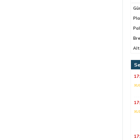
Gü
Pla
Pa
Bre
Alt
Se
17
XU
17
XU
17