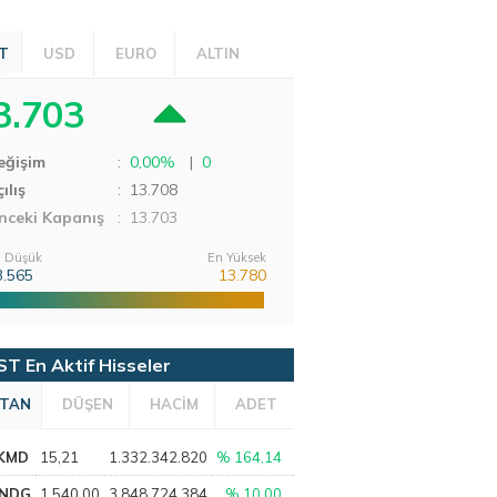
T
USD
EURO
ALTIN
3.703
eğişim
:
0,00%
|
0
ılış
:
13.708
nceki Kapanış
: 13.703
 Düşük
En Yüksek
3.565
13.780
ST En Aktif Hisseler
TAN
DÜŞEN
HACİM
ADET
KMD
15,21
1.332.342.820
% 164,14
NDG
1.540,00
3.848.724.384
% 10,00