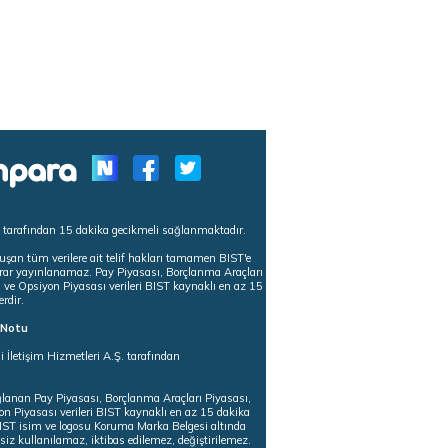
s tarafından 15 dakika gecikmeli sağlanmaktadır.
uşan tüm verilere ait telif hakları tamamen BIST'e
tekrar yayınlanamaz. Pay Piyasası, Borçlanma Araçları
m ve Opsiyon Piyasası verileri BIST kaynaklı en az 15
erdir.
ı Notu
i İletişim Hizmetleri A.Ş. tarafından
ğlanan Pay Piyasası, Borçlanma Araçları Piyasası,
on Piyasası verileri BIST kaynaklı en az 15 dakika
 BIST isim ve logosu Koruma Marka Belgesi altında
iz kullanılamaz, iktibas edilemez, değiştirilemez.