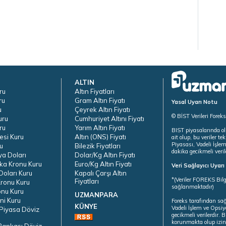
ALTIN
ru
Altın Fiyatları
ru
Gram Altın Fiyatı
Yasal Uyarı Notu
u
Çeyrek Altın Fiyatı
© BİST Verileri Forek
uru
Cumhuriyet Altını Fiyatı
ru
Yarım Altın Fiyatı
BIST piyasalarında ol
esi Kuru
Altın (ONS) Fiyatı
ait olup, bu veriler 
Piyasası, Vadeli İşle
u
Bilezik Fiyatları
dakika gecikmeli veril
ya Doları
Dolar/Kg Altın Fiyatı
ka Kronu Kuru
Euro/Kg Altın Fiyatı
Veri Sağlayıcı Uyar
oları Kuru
Kapalı Çarşı Altın
*(Veriler FOREKS Bilg
Fiyatları
ronu Kuru
sağlanmaktadır)
onu Kuru
UZMANPARA
ni Kuru
Foreks tarafından sa
KÜNYE
Vadeli İşlem ve Opsiy
Piyasa Döviz
gecikmeli verilerdir.
korunmakta olup izins
Bankası Döviz