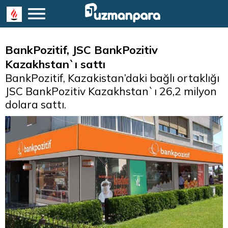
BankPozitif, JSC BankPozitiv
Kazakhstan`ı sattı
BankPozitif, Kazakistan’daki bağlı ortaklığı
JSC BankPozitiv Kazakhstan`ı 26,2 milyon
dolara sattı.