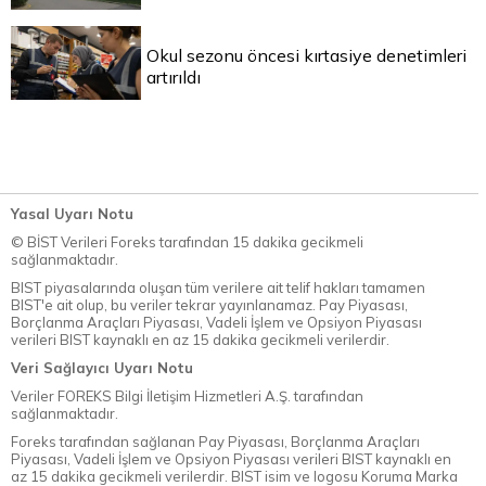
Okul sezonu öncesi kırtasiye denetimleri
artırıldı
Yasal Uyarı Notu
© BİST Verileri Foreks tarafından 15 dakika gecikmeli
sağlanmaktadır.
BIST piyasalarında oluşan tüm verilere ait telif hakları tamamen
BIST'e ait olup, bu veriler tekrar yayınlanamaz. Pay Piyasası,
Borçlanma Araçları Piyasası, Vadeli İşlem ve Opsiyon Piyasası
verileri BIST kaynaklı en az 15 dakika gecikmeli verilerdir.
Veri Sağlayıcı Uyarı Notu
Veriler FOREKS Bilgi İletişim Hizmetleri A.Ş. tarafından
sağlanmaktadır.
Foreks tarafından sağlanan Pay Piyasası, Borçlanma Araçları
Piyasası, Vadeli İşlem ve Opsiyon Piyasası verileri BIST kaynaklı en
az 15 dakika gecikmeli verilerdir. BIST isim ve logosu Koruma Marka