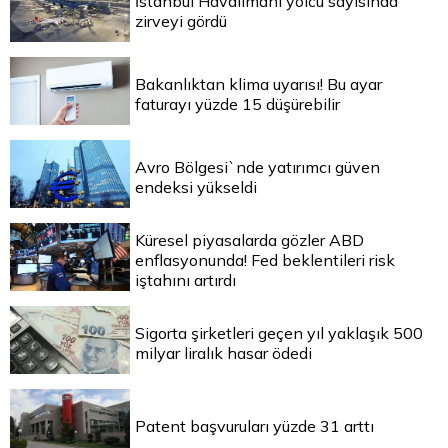
İstanbul Havalimanı yolcu sayısında
zirveyi gördü
Bakanlıktan klima uyarısı! Bu ayar
faturayı yüzde 15 düşürebilir
Avro Bölgesi`nde yatırımcı güven
endeksi yükseldi
Küresel piyasalarda gözler ABD
enflasyonunda! Fed beklentileri risk
iştahını artırdı
Sigorta şirketleri geçen yıl yaklaşık 500
milyar liralık hasar ödedi
Patent başvuruları yüzde 31 arttı