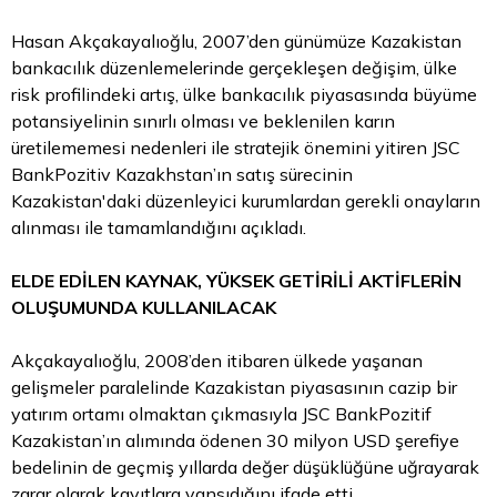
Hasan Akçakayalıoğlu, 2007’den günümüze Kazakistan
bankacılık düzenlemelerinde gerçekleşen değişim, ülke
risk profilindeki artış, ülke bankacılık piyasasında büyüme
potansiyelinin sınırlı olması ve beklenilen karın
üretilememesi nedenleri ile stratejik önemini yitiren JSC
BankPozitiv Kazakhstan’ın satış sürecinin
Kazakistan'daki düzenleyici kurumlardan gerekli onayların
alınması ile tamamlandığını açıkladı.
ELDE EDİLEN KAYNAK, YÜKSEK GETİRİLİ AKTİFLERİN
OLUŞUMUNDA KULLANILACAK
Akçakayalıoğlu, 2008’den itibaren ülkede yaşanan
gelişmeler paralelinde Kazakistan piyasasının cazip bir
yatırım ortamı olmaktan çıkmasıyla JSC BankPozitif
Kazakistan’ın alımında ödenen 30 milyon USD şerefiye
bedelinin de geçmiş yıllarda değer düşüklüğüne uğrayarak
zarar olarak kayıtlara yansıdığını ifade etti.