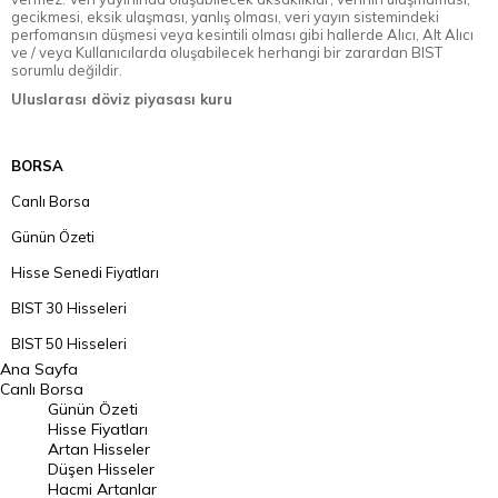
gecikmesi, eksik ulaşması, yanlış olması, veri yayın sistemindeki
perfomansın düşmesi veya kesintili olması gibi hallerde Alıcı, Alt Alıcı
ve / veya Kullanıcılarda oluşabilecek herhangi bir zarardan BIST
sorumlu değildir.
Uluslarası döviz piyasası kuru
BORSA
Canlı Borsa
Günün Özeti
Hisse Senedi Fiyatları
BIST 30 Hisseleri
BIST 50 Hisseleri
Ana Sayfa
BIST 100 Hisseleri
Canlı Borsa
Günün Özeti
En Çok Artan Hisseler
Hisse Fiyatları
Artan Hisseler
En Çok Düşen Hisseler
Düşen Hisseler
Hacmi Artanlar
Hacmi Artanlar