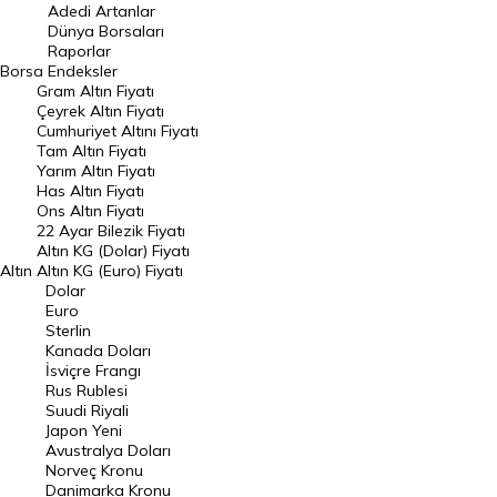
Adedi Artanlar
Geçmiş Kapanışlar
Dünya Borsaları
Raporlar
Dünya Borsaları
Borsa
Endeksler
Gram Altın Fiyatı
Raporlar
Çeyrek Altın Fiyatı
Endeksler
Cumhuriyet Altını Fiyatı
Tam Altın Fiyatı
Yarım Altın Fiyatı
DÖVİZ
Has Altın Fiyatı
Ons Altın Fiyatı
Döviz Kuru
22 Ayar Bilezik Fiyatı
Dolar Kuru
Altın KG (Dolar) Fiyatı
Altın
Altın KG (Euro) Fiyatı
Euro Kuru
Dolar
Euro
Pound Kuru
Sterlin
Kanada Doları
Frank Kuru
İsviçre Frangı
Riyal Kuru
Rus Rublesi
Suudi Riyali
Avustralya Doları
Japon Yeni
Avustralya Doları
Danimarka Kronu Kuru
Norveç Kronu
Danimarka Kronu
Kanada Doları Kuru