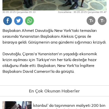
30.09.2015 Çarşamba 09:13
Güncelleme : 30.09.2015 Çarşamba 09:47
Başbakan Ahmet Davutoğlu New York'taki temasları
sırasında Yunanistan Başbakanı Aleksis Çipras ile
biraraya geldi. Görüşmenin ana gündemi sığınmacı kriziydi.
Davutoğlu, Çipras'a Yunanistan'ın yaşadığı ekonomik
krizin aşılması için Türkiye'nin her türlü desteğe hazır
olduğunu ifade etti. Başbakan, New York'ta İngiltere
Başbakanı David Cameron'la da görüştü.
En Çok Okunan Haberler
İstanbul`da taşınmanın maliyeti 200 bin