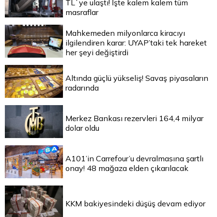
TL`ye ulaştı! İşte kalem kalem tüm
masraflar
Mahkemeden milyonlarca kiracıyı
ilgilendiren karar: UYAP’taki tek hareket
her şeyi değiştirdi
Altında güçlü yükseliş! Savaş piyasaların
radarında
Merkez Bankası rezervleri 164,4 milyar
dolar oldu
A101’in Carrefour’u devralmasına şartlı
onay! 48 mağaza elden çıkarılacak
KKM bakiyesindeki düşüş devam ediyor