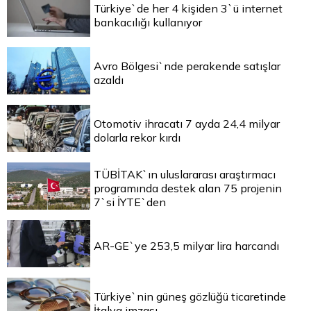
Türkiye`de her 4 kişiden 3`ü internet
bankacılığı kullanıyor
Avro Bölgesi`nde perakende satışlar
azaldı
Otomotiv ihracatı 7 ayda 24,4 milyar
dolarla rekor kırdı
TÜBİTAK`ın uluslararası araştırmacı
programında destek alan 75 projenin
7`si İYTE`den
AR-GE`ye 253,5 milyar lira harcandı
Türkiye`nin güneş gözlüğü ticaretinde
İtalya imzası