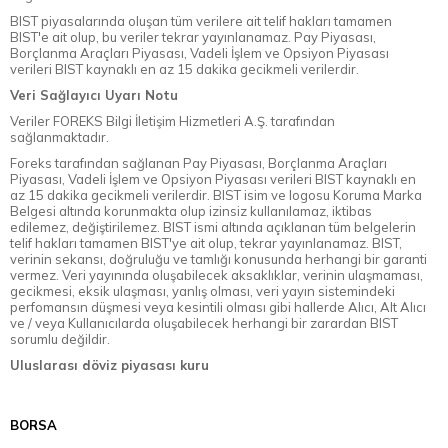
BIST piyasalarında oluşan tüm verilere ait telif hakları tamamen
BIST'e ait olup, bu veriler tekrar yayınlanamaz. Pay Piyasası,
Borçlanma Araçları Piyasası, Vadeli İşlem ve Opsiyon Piyasası
verileri BIST kaynaklı en az 15 dakika gecikmeli verilerdir.
Veri Sağlayıcı Uyarı Notu
Veriler FOREKS Bilgi İletişim Hizmetleri A.Ş. tarafından
sağlanmaktadır.
Foreks tarafından sağlanan Pay Piyasası, Borçlanma Araçları
Piyasası, Vadeli İşlem ve Opsiyon Piyasası verileri BIST kaynaklı en
az 15 dakika gecikmeli verilerdir. BIST isim ve logosu Koruma Marka
Belgesi altında korunmakta olup izinsiz kullanılamaz, iktibas
edilemez, değiştirilemez. BIST ismi altında açıklanan tüm belgelerin
telif hakları tamamen BIST'ye ait olup, tekrar yayınlanamaz. BIST,
verinin sekansı, doğruluğu ve tamlığı konusunda herhangi bir garanti
vermez. Veri yayınında oluşabilecek aksaklıklar, verinin ulaşmaması,
gecikmesi, eksik ulaşması, yanlış olması, veri yayın sistemindeki
perfomansın düşmesi veya kesintili olması gibi hallerde Alıcı, Alt Alıcı
ve / veya Kullanıcılarda oluşabilecek herhangi bir zarardan BIST
sorumlu değildir.
Uluslarası döviz piyasası kuru
BORSA