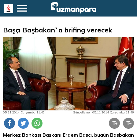
Başçı Başbakan`a brifing verecek
05.11.2014 Çarşamba 11:46
Güncelleme : 05.11.2014 Çarşamba 11:46
Merkez Bankası Başkanı Erdem Başçı, bugün Başbakan