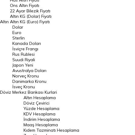
Has Altın Fiyatı
Ons Altın Fiyatı
Döviz Kuru
22 Ayar Bilezik Fiyatı
Dolar Kuru
Altın KG (Dolar) Fiyatı
Altın
Altın KG (Euro) Fiyatı
Euro Kuru
Dolar
Euro
Pound Kuru
Sterlin
Kanada Doları
Frank Kuru
İsviçre Frangı
Riyal Kuru
Rus Rublesi
Suudi Riyali
Avustralya Doları
Japon Yeni
Avustralya Doları
Danimarka Kronu Kuru
Norveç Kronu
Danimarka Kronu
Kanada Doları Kuru
İsveç Kronu
Döviz
Merkez Bankası Kurlari
Norveç Kronu Kuru
Altın Hesaplama
İsveç Kronu Kuru
Döviz Çevirici
Yüzde Hesaplama
Japon Yeni Kuru
KDV Hesaplama
İndirim Hesaplama
Serbest Piyasa Döviz Kurları
Maaş Hesaplama
Kıdem Tazminatı Hesaplama
Merkez Bankası Döviz Kurları