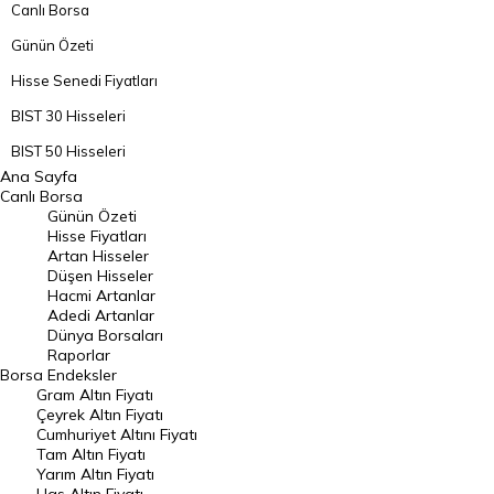
Canlı Borsa
Günün Özeti
Hisse Senedi Fiyatları
BIST 30 Hisseleri
BIST 50 Hisseleri
Ana Sayfa
BIST 100 Hisseleri
Canlı Borsa
Günün Özeti
En Çok Artan Hisseler
Hisse Fiyatları
Artan Hisseler
En Çok Düşen Hisseler
Düşen Hisseler
Hacmi Artanlar
Hacmi Artanlar
Adedi Artanlar
Geçmiş Kapanışlar
Dünya Borsaları
Raporlar
Dünya Borsaları
Borsa
Endeksler
Gram Altın Fiyatı
Raporlar
Çeyrek Altın Fiyatı
Endeksler
Cumhuriyet Altını Fiyatı
Tam Altın Fiyatı
Yarım Altın Fiyatı
DÖVİZ