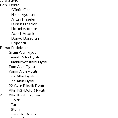
Ana Sayfa
BIST 100 Hisseleri
Canlı Borsa
Günün Özeti
En Çok Artan Hisseler
Hisse Fiyatları
Artan Hisseler
En Çok Düşen Hisseler
Düşen Hisseler
Hacmi Artanlar
Hacmi Artanlar
Adedi Artanlar
Geçmiş Kapanışlar
Dünya Borsaları
Raporlar
Dünya Borsaları
Borsa
Endeksler
Gram Altın Fiyatı
Raporlar
Çeyrek Altın Fiyatı
Endeksler
Cumhuriyet Altını Fiyatı
Tam Altın Fiyatı
Yarım Altın Fiyatı
DÖVİZ
Has Altın Fiyatı
Ons Altın Fiyatı
Döviz Kuru
22 Ayar Bilezik Fiyatı
Dolar Kuru
Altın KG (Dolar) Fiyatı
Altın
Altın KG (Euro) Fiyatı
Euro Kuru
Dolar
Euro
Pound Kuru
Sterlin
Kanada Doları
Frank Kuru