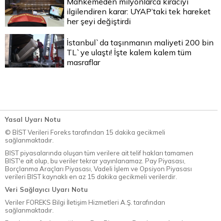
Mahkemeden milyonlarca kiracıyı
ilgilendiren karar: UYAP’taki tek hareket
her şeyi değiştirdi
İstanbul`da taşınmanın maliyeti 200 bin
TL`ye ulaştı! İşte kalem kalem tüm
masraflar
Yasal Uyarı Notu
© BİST Verileri Foreks tarafından 15 dakika gecikmeli
sağlanmaktadır.
BIST piyasalarında oluşan tüm verilere ait telif hakları tamamen
BIST'e ait olup, bu veriler tekrar yayınlanamaz. Pay Piyasası,
Borçlanma Araçları Piyasası, Vadeli İşlem ve Opsiyon Piyasası
verileri BIST kaynaklı en az 15 dakika gecikmeli verilerdir.
Veri Sağlayıcı Uyarı Notu
Veriler FOREKS Bilgi İletişim Hizmetleri A.Ş. tarafından
sağlanmaktadır.