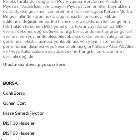
Foreks tarafından sağlanan Pay Piyasası, Borçlanma Araçları
Piyasası, Vadeli İşlem ve Opsiyon Piyasası verileri BIST kaynaklı en
az 15 dakika gecikmeli verilerdir. BIST isim ve logosu Koruma Marka
Belgesi altında korunmakta olup izinsiz kullanılamaz, iktibas
edilemez, değiştirilemez. BIST ismi altında açıklanan tüm belgelerin
telif hakları tamamen BIST'ye ait olup, tekrar yayınlanamaz. BIST,
verinin sekansı, doğruluğu ve tamlığı konusunda herhangi bir garanti
vermez. Veri yayınında oluşabilecek aksaklıklar, verinin ulaşmaması,
gecikmesi, eksik ulaşması, yanlış olması, veri yayın sistemindeki
perfomansın düşmesi veya kesintili olması gibi hallerde Alıcı, Alt Alıcı
ve / veya Kullanıcılarda oluşabilecek herhangi bir zarardan BIST
sorumlu değildir.
Uluslarası döviz piyasası kuru
BORSA
Canlı Borsa
Günün Özeti
Hisse Senedi Fiyatları
BIST 30 Hisseleri
BIST 50 Hisseleri