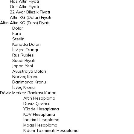
Has Altın Fiyatı
Ons Altın Fiyatı
Döviz Kuru
22 Ayar Bilezik Fiyatı
Dolar Kuru
Altın KG (Dolar) Fiyatı
Altın
Altın KG (Euro) Fiyatı
Euro Kuru
Dolar
Euro
Pound Kuru
Sterlin
Kanada Doları
Frank Kuru
İsviçre Frangı
Riyal Kuru
Rus Rublesi
Suudi Riyali
Avustralya Doları
Japon Yeni
Avustralya Doları
Danimarka Kronu Kuru
Norveç Kronu
Danimarka Kronu
Kanada Doları Kuru
İsveç Kronu
Döviz
Merkez Bankası Kurlari
Norveç Kronu Kuru
Altın Hesaplama
İsveç Kronu Kuru
Döviz Çevirici
Yüzde Hesaplama
Japon Yeni Kuru
KDV Hesaplama
İndirim Hesaplama
Serbest Piyasa Döviz Kurları
Maaş Hesaplama
Kıdem Tazminatı Hesaplama
Merkez Bankası Döviz Kurları