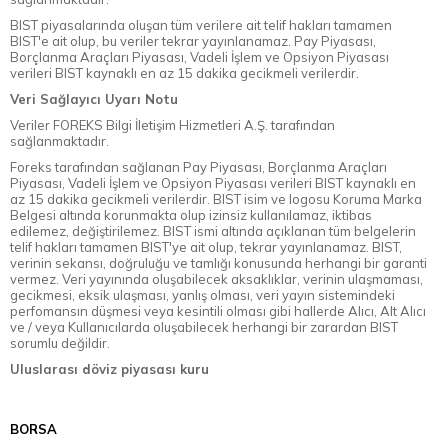
BIST piyasalarında oluşan tüm verilere ait telif hakları tamamen
BIST'e ait olup, bu veriler tekrar yayınlanamaz. Pay Piyasası,
Borçlanma Araçları Piyasası, Vadeli İşlem ve Opsiyon Piyasası
verileri BIST kaynaklı en az 15 dakika gecikmeli verilerdir.
Veri Sağlayıcı Uyarı Notu
Veriler FOREKS Bilgi İletişim Hizmetleri A.Ş. tarafından
sağlanmaktadır.
Foreks tarafından sağlanan Pay Piyasası, Borçlanma Araçları
Piyasası, Vadeli İşlem ve Opsiyon Piyasası verileri BIST kaynaklı en
az 15 dakika gecikmeli verilerdir. BIST isim ve logosu Koruma Marka
Belgesi altında korunmakta olup izinsiz kullanılamaz, iktibas
edilemez, değiştirilemez. BIST ismi altında açıklanan tüm belgelerin
telif hakları tamamen BIST'ye ait olup, tekrar yayınlanamaz. BIST,
verinin sekansı, doğruluğu ve tamlığı konusunda herhangi bir garanti
vermez. Veri yayınında oluşabilecek aksaklıklar, verinin ulaşmaması,
gecikmesi, eksik ulaşması, yanlış olması, veri yayın sistemindeki
perfomansın düşmesi veya kesintili olması gibi hallerde Alıcı, Alt Alıcı
ve / veya Kullanıcılarda oluşabilecek herhangi bir zarardan BIST
sorumlu değildir.
Uluslarası döviz piyasası kuru
BORSA