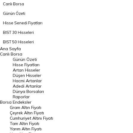
Canlı Borsa
Günün Özeti
Hisse Senedi Fiyatları
BIST 30 Hisseleri
BIST 50 Hisseleri
Ana Sayfa
BIST 100 Hisseleri
Canlı Borsa
Günün Özeti
En Çok Artan Hisseler
Hisse Fiyatları
Artan Hisseler
En Çok Düşen Hisseler
Düşen Hisseler
Hacmi Artanlar
Hacmi Artanlar
Adedi Artanlar
Geçmiş Kapanışlar
Dünya Borsaları
Raporlar
Dünya Borsaları
Borsa
Endeksler
Gram Altın Fiyatı
Raporlar
Çeyrek Altın Fiyatı
Endeksler
Cumhuriyet Altını Fiyatı
Tam Altın Fiyatı
Yarım Altın Fiyatı
DÖVİZ