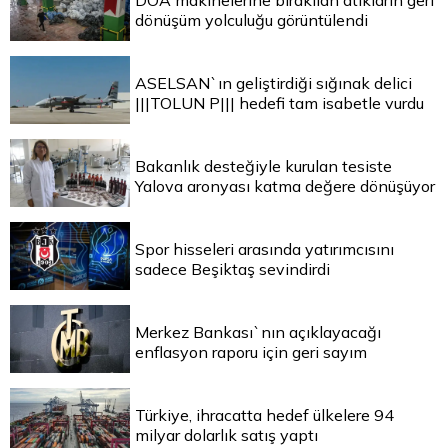
DOA makinelerine bırakılan atıkların geri
dönüşüm yolculuğu görüntülendi
ASELSAN`ın geliştirdiği sığınak delici
|||TOLUN P||| hedefi tam isabetle vurdu
Bakanlık desteğiyle kurulan tesiste
Yalova aronyası katma değere dönüşüyor
Spor hisseleri arasında yatırımcısını
sadece Beşiktaş sevindirdi
Merkez Bankası`nın açıklayacağı
enflasyon raporu için geri sayım
Türkiye, ihracatta hedef ülkelere 94
milyar dolarlık satış yaptı