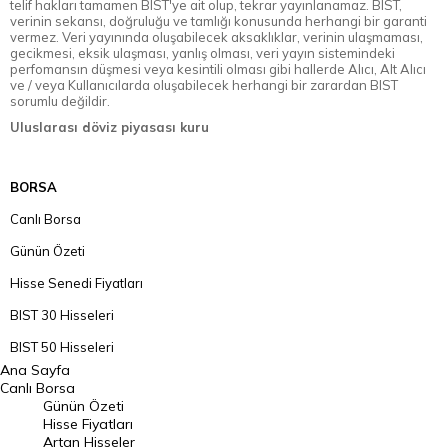
telif hakları tamamen BIST'ye ait olup, tekrar yayınlanamaz. BIST,
verinin sekansı, doğruluğu ve tamlığı konusunda herhangi bir garanti
vermez. Veri yayınında oluşabilecek aksaklıklar, verinin ulaşmaması,
gecikmesi, eksik ulaşması, yanlış olması, veri yayın sistemindeki
perfomansın düşmesi veya kesintili olması gibi hallerde Alıcı, Alt Alıcı
ve / veya Kullanıcılarda oluşabilecek herhangi bir zarardan BIST
sorumlu değildir.
Uluslarası döviz piyasası kuru
BORSA
Canlı Borsa
Günün Özeti
Hisse Senedi Fiyatları
BIST 30 Hisseleri
BIST 50 Hisseleri
Ana Sayfa
BIST 100 Hisseleri
Canlı Borsa
Günün Özeti
En Çok Artan Hisseler
Hisse Fiyatları
Artan Hisseler
En Çok Düşen Hisseler