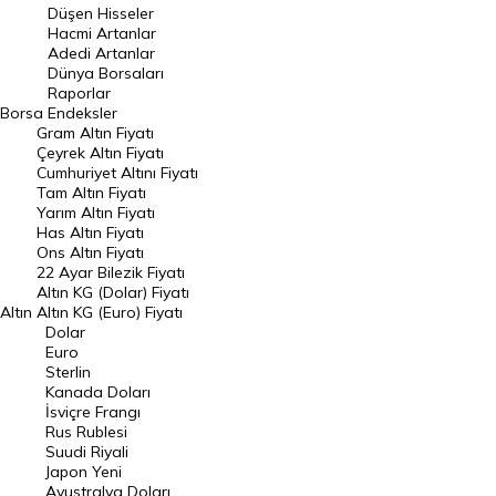
Düşen Hisseler
Hacmi Artanlar
Hacmi Artanlar
Adedi Artanlar
Geçmiş Kapanışlar
Dünya Borsaları
Raporlar
Dünya Borsaları
Borsa
Endeksler
Gram Altın Fiyatı
Raporlar
Çeyrek Altın Fiyatı
Endeksler
Cumhuriyet Altını Fiyatı
Tam Altın Fiyatı
Yarım Altın Fiyatı
DÖVİZ
Has Altın Fiyatı
Ons Altın Fiyatı
Döviz Kuru
22 Ayar Bilezik Fiyatı
Dolar Kuru
Altın KG (Dolar) Fiyatı
Altın
Altın KG (Euro) Fiyatı
Euro Kuru
Dolar
Euro
Pound Kuru
Sterlin
Kanada Doları
Frank Kuru
İsviçre Frangı
Riyal Kuru
Rus Rublesi
Suudi Riyali
Avustralya Doları
Japon Yeni
Avustralya Doları