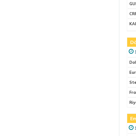
GU
CR
KA
Dö
Do
Eu
Ste
Fr
Riy
Em