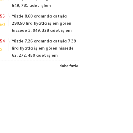
549, 781 adet işlem
:55
Yüzde 8.60 oranında artışla
290.50 lira fiyatla işlem gören
GAZ
hissede 3, 049, 328 adet işlem
:54
Yüzde 7.26 oranında artışla 7.39
lira fiyatla işlem gören hissede
FO
62, 272, 450 adet işlem
daha fazla