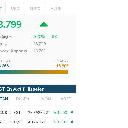
T
USD
EURO
ALTIN
3.799
eğişim
:
0,70%
|
96
ılış
:
13.729
nceki Kapanış
: 13.703
 Düşük
En Yüksek
3.668
13.805
ST En Aktif Hisseler
TAN
DÜŞEN
HACİM
ADET
BNS
29,04
269.986.721
% 10,00
NT
390,50
4.176.021
% 10,00