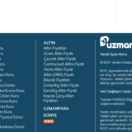
ALTIN
ru
Altın Fiyatları
ru
Gram Altın Fiyatı
Yasal Uyarı Notu
u
Çeyrek Altın Fiyatı
© BİST Verileri Forek
uru
Cumhuriyet Altını Fiyatı
ru
Yarım Altın Fiyatı
BIST piyasalarında ol
esi Kuru
Altın (ONS) Fiyatı
ait olup, bu veriler 
Piyasası, Vadeli İşle
u
Bilezik Fiyatları
dakika gecikmeli veril
ya Doları
Dolar/Kg Altın Fiyatı
ka Kronu Kuru
Euro/Kg Altın Fiyatı
Veri Sağlayıcı Uyar
oları Kuru
Kapalı Çarşı Altın
*(Veriler FOREKS Bilg
Fiyatları
ronu Kuru
sağlanmaktadır)
onu Kuru
UZMANPARA
ni Kuru
Foreks tarafından sa
KÜNYE
Vadeli İşlem ve Opsiy
Piyasa Döviz
gecikmeli verilerdir.
korunmakta olup izins
Bankası Döviz
BIST ismi altında açı