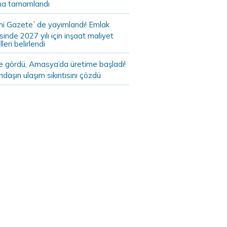
a tamamlandı
i Gazete`de yayımlandı! Emlak
sinde 2027 yılı için inşaat maliyet
leri belirlendi
de gördü, Amasya’da üretime başladı!
daşın ulaşım sıkıntısını çözdü