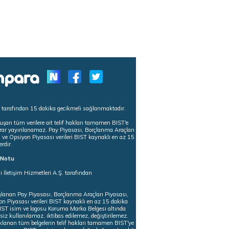
s tarafından 15 dakika gecikmeli sağlanmaktadır.
uşan tüm verilere ait telif hakları tamamen BIST'e
tekrar yayınlanamaz. Pay Piyasası, Borçlanma Araçları
m ve Opsiyon Piyasası verileri BIST kaynaklı en az 15
erdir.
ı Notu
i İletişim Hizmetleri A.Ş. tarafından
ğlanan Pay Piyasası, Borçlanma Araçları Piyasası,
on Piyasası verileri BIST kaynaklı en az 15 dakika
 BIST isim ve logosu Koruma Marka Belgesi altında
iz kullanılamaz, iktibas edilemez, değiştirilemez.
klanan tüm belgelerin telif hakları tamamen BIST'ye