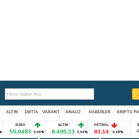
ALTIN
EMTİA
VARANT
ANALİZ
HABERLER
KRİPTO P
EURO
ALTIN
PETROL
55,0483
6.495,23
83,14
4
%
0,06%
0,04%
-0,48%