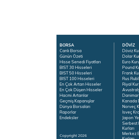
BORSA
DÖVİZ
Canlı Borsa
Döviz Ku
Günün Özeti
Dolar Ku
Hisse Senedi Fiyatları
Euro Kur
BIST 30 Hisseleri
Pound K
BIST 50 Hisseleri
Frank Ku
BIST 100 Hisseleri
Rus Rubl
En Çok Artan Hisseler
Riyal Kur
En Çok Düşen Hisseler
Avustral
Hacmi Artanlar
Danimar
Geçmiş Kapanışlar
Kanada D
Dünya Borsaları
Norveç K
Raporlar
İsveç Kr
Endeksler
Japon Ye
Serbest 
Kurları
Merkez 
Copyright 2026
Kurları