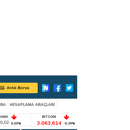
ARA
HESAPLAMA ARAÇLARI
BONO
BITCOIN
0,02
3.063.614
0,00%
-0,39%