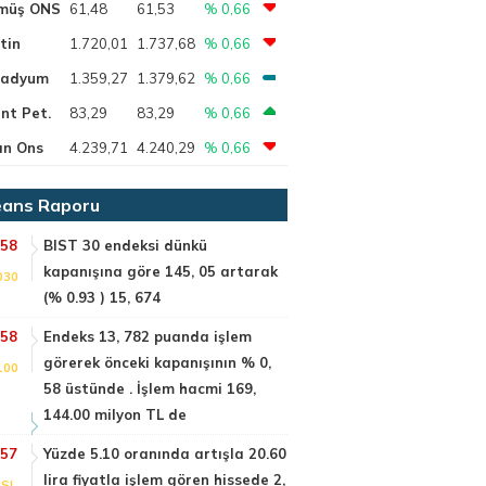
müş ONS
61,48
61,53
% 0,66
tin
1.720,01
1.737,68
% 0,66
ladyum
1.359,27
1.379,62
% 0,66
nt Pet.
83,29
83,29
% 0,66
ın Ons
4.239,71
4.240,29
% 0,66
ans Raporu
:58
BIST 30 endeksi dünkü
kapanışına göre 145, 05 artarak
030
(% 0.93 ) 15, 674
:58
Endeks 13, 782 puanda işlem
görerek önceki kapanışının % 0,
100
58 üstünde . İşlem hacmi 169,
144.00 milyon TL de
:57
Yüzde 5.10 oranında artışla 20.60
lira fiyatla işlem gören hissede 2,
SI