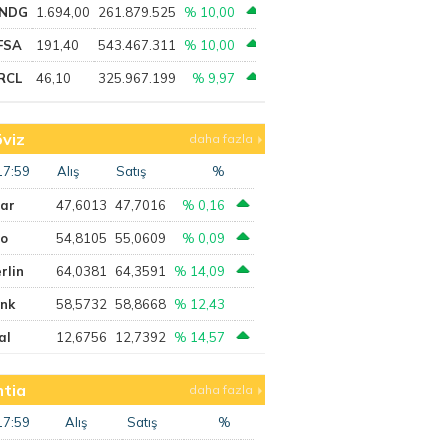
NDG
1.694,00
261.879.525
% 10,00
FSA
191,40
543.467.311
% 10,00
RCL
46,10
325.967.199
% 9,97
viz
daha fazla
17:59
Alış
Satış
%
lar
47,6013
47,7016
% 0,16
ro
54,8105
55,0609
% 0,09
rlin
64,0381
64,3591
% 14,09
ank
58,5732
58,8668
% 12,43
al
12,6756
12,7392
% 14,57
tia
daha fazla
17:59
Alış
Satış
%