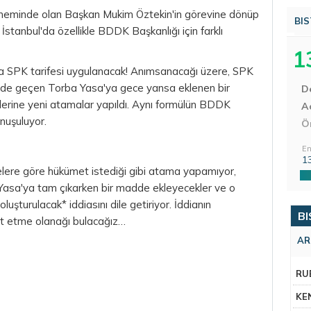
öneminde olan Başkan Mukim Öztekin'in görevine dönüp
BIS
stanbul'da özellikle BDDK Başkanlığı için farklı
1
ya SPK tarifesi uygulanacak! Anımsanacağı üzere, SPK
inde geçen Torba Yasa'ya gece yansa eklenen bir
D
klerine yeni atamalar yapıldı. Aynı formülün BDDK
Aç
nuşuluyor.
Ö
En
1
lere göre hükümet istediği gibi atama yapamıyor,
 Yasa'ya tam çıkarken bir madde ekleyecekler ve o
turulacak* iddiasını dile getiriyor. İddianın
BI
t etme olanağı bulacağız…
AR
RU
KE