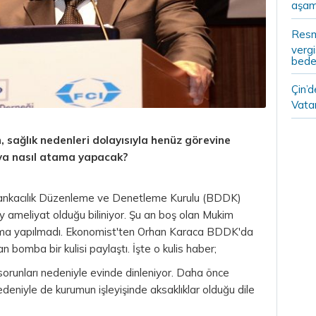
aşam
Resm
vergi
bedel
Çin’
Vatan
sağlık nedenleri dolayısıyla henüz görevine
ya nasıl atama yapacak?
 Bankacılık Düzenleme ve Denetleme Kurulu (BDDK)
y ameliyat olduğu biliniyor. Şu an boş olan Mukim
klama yapılmadı. Ekonomist'ten Orhan Karaca BDDK'da
an bomba bir kulisi paylaştı. İşte o kulis haber;
orunları nedeniyle evinde dinleniyor. Daha önce
deniyle de kurumun işleyişinde aksaklıklar olduğu dile