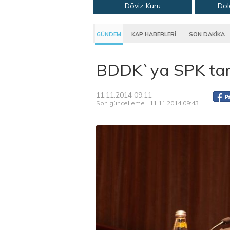
Döviz Kuru
Dol
GÜNDEM
KAP HABERLERİ
SON DAKİKA
BDDK`ya SPK tar
11.11.2014 09:11
Son güncelleme : 11.11.2014 09:43