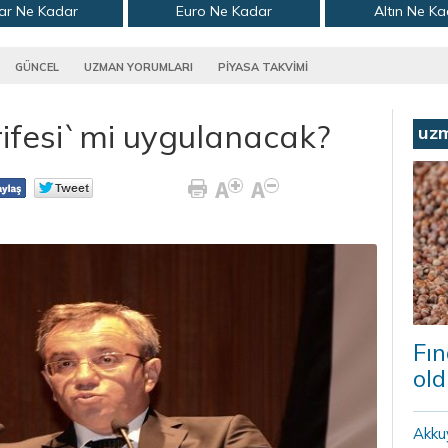
ar Ne Kadar
Euro Ne Kadar
Altın Ne K
GÜNCEL
UZMAN YORUMLARI
PİYASA TAKVİMİ
ifesi`mi uygulanacak?
uz
Fın
old
Akku