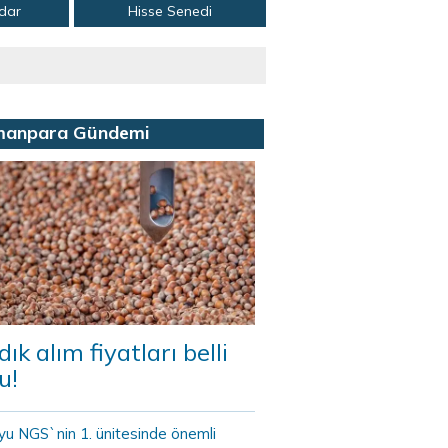
adar
Hisse Senedi
manpara Gündemi
dık alım fiyatları belli
u!
yu NGS`nin 1. ünitesinde önemli