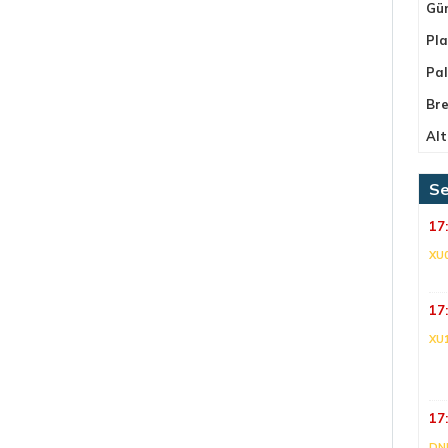
Gü
Pla
Pa
Bre
Alt
Se
17
XU
17
XU
17
DNI