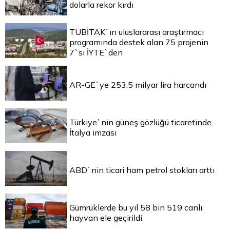
dolarla rekor kırdı
TÜBİTAK`ın uluslararası araştırmacı
programında destek alan 75 projenin
7`si İYTE`den
AR-GE`ye 253,5 milyar lira harcandı
Türkiye`nin güneş gözlüğü ticaretinde
İtalya imzası
ABD`nin ticari ham petrol stokları arttı
Gümrüklerde bu yıl 58 bin 519 canlı
hayvan ele geçirildi