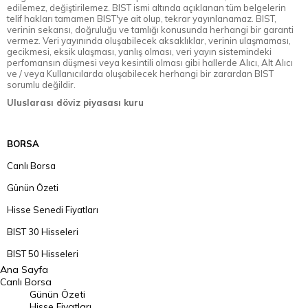
edilemez, değiştirilemez. BIST ismi altında açıklanan tüm belgelerin
telif hakları tamamen BIST'ye ait olup, tekrar yayınlanamaz. BIST,
verinin sekansı, doğruluğu ve tamlığı konusunda herhangi bir garanti
vermez. Veri yayınında oluşabilecek aksaklıklar, verinin ulaşmaması,
gecikmesi, eksik ulaşması, yanlış olması, veri yayın sistemindeki
perfomansın düşmesi veya kesintili olması gibi hallerde Alıcı, Alt Alıcı
ve / veya Kullanıcılarda oluşabilecek herhangi bir zarardan BIST
sorumlu değildir.
Uluslarası döviz piyasası kuru
BORSA
Canlı Borsa
Günün Özeti
Hisse Senedi Fiyatları
BIST 30 Hisseleri
BIST 50 Hisseleri
Ana Sayfa
BIST 100 Hisseleri
Canlı Borsa
Günün Özeti
En Çok Artan Hisseler
Hisse Fiyatları