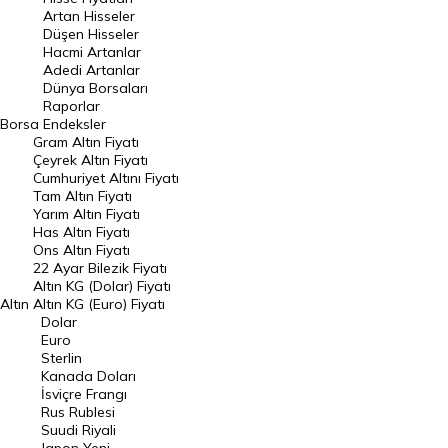
Artan Hisseler
En Çok Düşen Hisseler
Düşen Hisseler
Hacmi Artanlar
Hacmi Artanlar
Adedi Artanlar
Geçmiş Kapanışlar
Dünya Borsaları
Raporlar
Dünya Borsaları
Borsa
Endeksler
Gram Altın Fiyatı
Raporlar
Çeyrek Altın Fiyatı
Endeksler
Cumhuriyet Altını Fiyatı
Tam Altın Fiyatı
Yarım Altın Fiyatı
DÖVİZ
Has Altın Fiyatı
Ons Altın Fiyatı
Döviz Kuru
22 Ayar Bilezik Fiyatı
Dolar Kuru
Altın KG (Dolar) Fiyatı
Altın
Altın KG (Euro) Fiyatı
Euro Kuru
Dolar
Euro
Pound Kuru
Sterlin
Kanada Doları
Frank Kuru
İsviçre Frangı
Riyal Kuru
Rus Rublesi
Suudi Riyali
Avustralya Doları