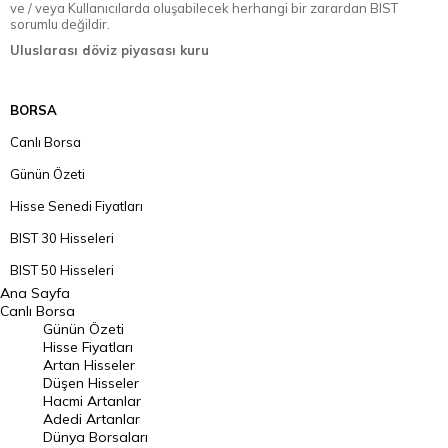
ve / veya Kullanıcılarda oluşabilecek herhangi bir zarardan BIST
sorumlu değildir.
Uluslarası döviz piyasası kuru
BORSA
Canlı Borsa
Günün Özeti
Hisse Senedi Fiyatları
BIST 30 Hisseleri
BIST 50 Hisseleri
Ana Sayfa
BIST 100 Hisseleri
Canlı Borsa
Günün Özeti
En Çok Artan Hisseler
Hisse Fiyatları
Artan Hisseler
En Çok Düşen Hisseler
Düşen Hisseler
Hacmi Artanlar
Hacmi Artanlar
Adedi Artanlar
Geçmiş Kapanışlar
Dünya Borsaları