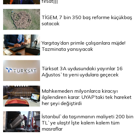
fırsat|||
TİGEM, 7 bin 350 baş reforme küçükbaş
satacak
Yargıtay’dan primle çalışanlara müjde!
Tazminata yansıyacak
Türksat 3A uydusundaki yayınlar 16
Ağustos`ta yeni uydulara geçecek
Mahkemeden milyonlarca kiracıyı
ilgilendiren karar: UYAP’taki tek hareket
her şeyi değiştirdi
İstanbul`da taşınmanın maliyeti 200 bin
TL`ye ulaştı! İşte kalem kalem tüm
masraflar