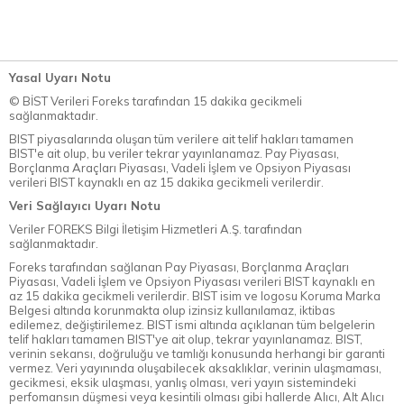
Yasal Uyarı Notu
© BİST Verileri Foreks tarafından 15 dakika gecikmeli
sağlanmaktadır.
BIST piyasalarında oluşan tüm verilere ait telif hakları tamamen
BIST'e ait olup, bu veriler tekrar yayınlanamaz. Pay Piyasası,
Borçlanma Araçları Piyasası, Vadeli İşlem ve Opsiyon Piyasası
verileri BIST kaynaklı en az 15 dakika gecikmeli verilerdir.
Veri Sağlayıcı Uyarı Notu
Veriler FOREKS Bilgi İletişim Hizmetleri A.Ş. tarafından
sağlanmaktadır.
Foreks tarafından sağlanan Pay Piyasası, Borçlanma Araçları
Piyasası, Vadeli İşlem ve Opsiyon Piyasası verileri BIST kaynaklı en
az 15 dakika gecikmeli verilerdir. BIST isim ve logosu Koruma Marka
Belgesi altında korunmakta olup izinsiz kullanılamaz, iktibas
edilemez, değiştirilemez. BIST ismi altında açıklanan tüm belgelerin
telif hakları tamamen BIST'ye ait olup, tekrar yayınlanamaz. BIST,
verinin sekansı, doğruluğu ve tamlığı konusunda herhangi bir garanti
vermez. Veri yayınında oluşabilecek aksaklıklar, verinin ulaşmaması,
gecikmesi, eksik ulaşması, yanlış olması, veri yayın sistemindeki
perfomansın düşmesi veya kesintili olması gibi hallerde Alıcı, Alt Alıcı