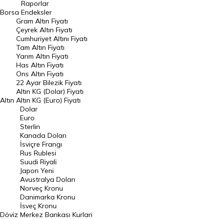
Raporlar
Dünya Borsaları
Borsa
Endeksler
Gram Altın Fiyatı
Raporlar
Çeyrek Altın Fiyatı
Endeksler
Cumhuriyet Altını Fiyatı
Tam Altın Fiyatı
Yarım Altın Fiyatı
DÖVİZ
Has Altın Fiyatı
Ons Altın Fiyatı
Döviz Kuru
22 Ayar Bilezik Fiyatı
Dolar Kuru
Altın KG (Dolar) Fiyatı
Altın
Altın KG (Euro) Fiyatı
Euro Kuru
Dolar
Euro
Pound Kuru
Sterlin
Kanada Doları
Frank Kuru
İsviçre Frangı
Riyal Kuru
Rus Rublesi
Suudi Riyali
Avustralya Doları
Japon Yeni
Avustralya Doları
Danimarka Kronu Kuru
Norveç Kronu
Danimarka Kronu
Kanada Doları Kuru
İsveç Kronu
Döviz
Merkez Bankası Kurlari
Norveç Kronu Kuru