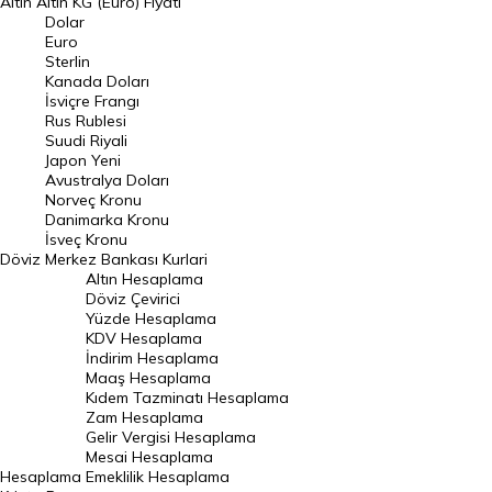
Altın
Altın KG (Euro) Fiyatı
Euro Kuru
Dolar
Euro
Pound Kuru
Sterlin
Kanada Doları
Frank Kuru
İsviçre Frangı
Riyal Kuru
Rus Rublesi
Suudi Riyali
Avustralya Doları
Japon Yeni
Avustralya Doları
Danimarka Kronu Kuru
Norveç Kronu
Danimarka Kronu
Kanada Doları Kuru
İsveç Kronu
Döviz
Merkez Bankası Kurlari
Norveç Kronu Kuru
Altın Hesaplama
İsveç Kronu Kuru
Döviz Çevirici
Yüzde Hesaplama
Japon Yeni Kuru
KDV Hesaplama
İndirim Hesaplama
Serbest Piyasa Döviz Kurları
Maaş Hesaplama
Kıdem Tazminatı Hesaplama
Merkez Bankası Döviz Kurları
Zam Hesaplama
Gelir Vergisi Hesaplama
ALTIN
Mesai Hesaplama
Hesaplama
Emeklilik Hesaplama
Altın Fiyatları