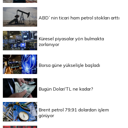
ABD`nin ticari ham petrol stokları arttı
Küresel piyasalar yön bulmakta
zorlanıyor
Borsa güne yükselişle başladı
Bugün Dolar/TL ne kadar?
Brent petrol 79,91 dolardan işlem
görüyor