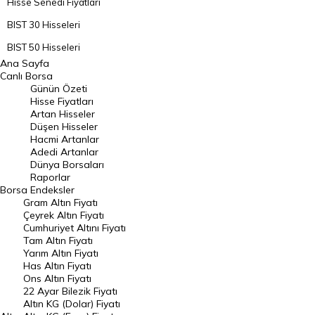
Hisse Senedi Fiyatları
BIST 30 Hisseleri
BIST 50 Hisseleri
Ana Sayfa
BIST 100 Hisseleri
Canlı Borsa
Günün Özeti
En Çok Artan Hisseler
Hisse Fiyatları
Artan Hisseler
En Çok Düşen Hisseler
Düşen Hisseler
Hacmi Artanlar
Hacmi Artanlar
Adedi Artanlar
Geçmiş Kapanışlar
Dünya Borsaları
Raporlar
Dünya Borsaları
Borsa
Endeksler
Gram Altın Fiyatı
Raporlar
Çeyrek Altın Fiyatı
Endeksler
Cumhuriyet Altını Fiyatı
Tam Altın Fiyatı
Yarım Altın Fiyatı
DÖVİZ
Has Altın Fiyatı
Ons Altın Fiyatı
Döviz Kuru
22 Ayar Bilezik Fiyatı
Dolar Kuru
Altın KG (Dolar) Fiyatı