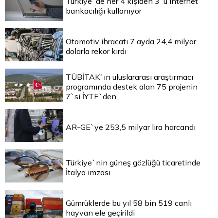
Türkiye`de her 4 kişiden 3`ü internet
bankacılığı kullanıyor
Otomotiv ihracatı 7 ayda 24,4 milyar
dolarla rekor kırdı
TÜBİTAK`ın uluslararası araştırmacı
programında destek alan 75 projenin
7`si İYTE`den
AR-GE`ye 253,5 milyar lira harcandı
Türkiye`nin güneş gözlüğü ticaretinde
İtalya imzası
Gümrüklerde bu yıl 58 bin 519 canlı
hayvan ele geçirildi