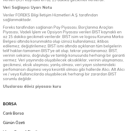
Veri Sağlayıcı Uyarı Notu
Veriler FOREKS Bilgi İletişim Hizmetleri A.Ş. tarafından
sağlanmaktadır.
Foreks tarafından sağlanan Pay Piyasası, Borçlanma Araçları
Piyasası, Vadeli İşlem ve Opsiyon Piyasası verileri BIST kaynaklı en
az 15 dakika gecikmeli verilerdir. BIST isim ve logosu Koruma Marka
Belgesi altında korunmakta olup izinsiz kullanılamaz, iktibas
edilemez, değiştirilemez. BIST ismi altında açıklanan tüm belgelerin
telif hakları tamamen BIST'ye ait olup, tekrar yayınlanamaz. BIST,
verinin sekansı, doğruluğu ve tamlığı konusunda herhangi bir garanti
vermez. Veri yayınında oluşabilecek aksaklıklar, verinin ulaşmaması,
gecikmesi, eksik ulaşması, yanlış olması, veri yayın sistemindeki
perfomansın düşmesi veya kesintili olması gibi hallerde Alıcı, Alt Alıcı
ve / veya Kullanıcılarda oluşabilecek herhangi bir zarardan BIST
sorumlu değildir.
Uluslarası döviz piyasası kuru
BORSA
Canlı Borsa
Günün Özeti