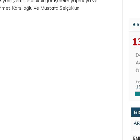
kasyon işlemi ile alakalı görüşmeler yapmaya ve
Ahmet Karslıoğlu ve Mustafa Selçuk'un
BIS
1
D
Aç
Ö
En
1
BI
AR
EM