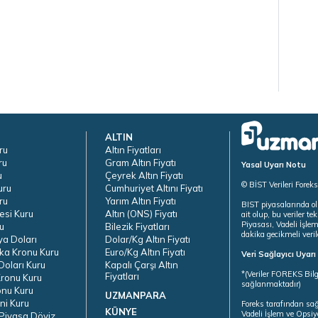
ALTIN
ru
Altın Fiyatları
ru
Gram Altın Fiyatı
Yasal Uyarı Notu
u
Çeyrek Altın Fiyatı
© BİST Verileri Forek
uru
Cumhuriyet Altını Fiyatı
ru
Yarım Altın Fiyatı
BIST piyasalarında ol
esi Kuru
Altın (ONS) Fiyatı
ait olup, bu veriler 
Piyasası, Vadeli İşle
u
Bilezik Fiyatları
dakika gecikmeli veril
ya Doları
Dolar/Kg Altın Fiyatı
ka Kronu Kuru
Euro/Kg Altın Fiyatı
Veri Sağlayıcı Uyar
oları Kuru
Kapalı Çarşı Altın
*(Veriler FOREKS Bilg
Fiyatları
ronu Kuru
sağlanmaktadır)
onu Kuru
UZMANPARA
ni Kuru
Foreks tarafından sa
KÜNYE
Vadeli İşlem ve Opsiy
Piyasa Döviz