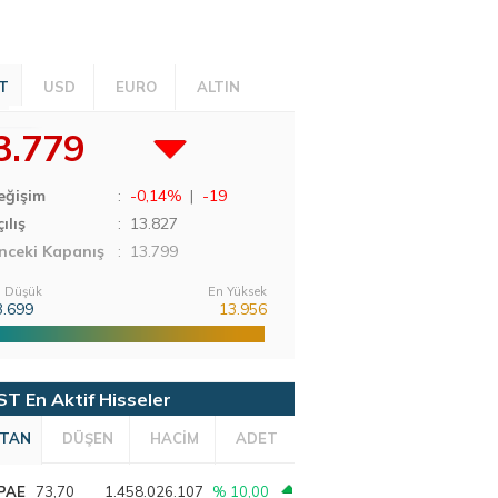
T
USD
EURO
ALTIN
3.779
eğişim
:
-0,14%
|
-19
ılış
:
13.827
nceki Kapanış
: 13.799
 Düşük
En Yüksek
3.699
13.956
ST En Aktif Hisseler
TAN
DÜŞEN
HACİM
ADET
PAE
73,70
1.458.026.107
% 10,00