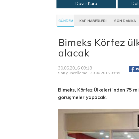
Döviz Kuru
Dol
GÜNDEM
KAP HABERLERİ
SON DAKİKA
Bimeks Körfez ül
alacak
30.06.2016 09:18
Son güncelleme : 30.06.2016 09:39
Bimeks, Körfez Ülkeleri`nden 75 m
görüşmeler yapacak.