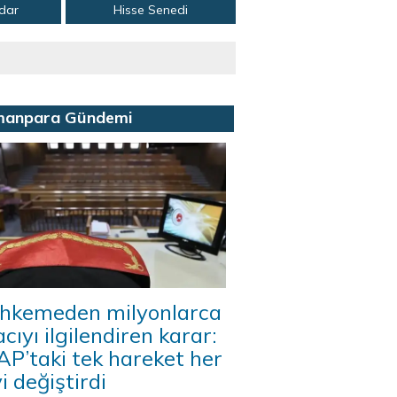
adar
Hisse Senedi
manpara Gündemi
hkemeden milyonlarca
acıyı ilgilendiren karar:
P’taki tek hareket her
i değiştirdi