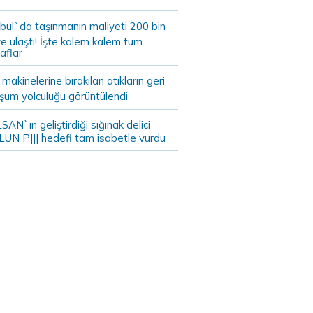
bul`da taşınmanın maliyeti 200 bin
e ulaştı! İşte kalem kalem tüm
aflar
akinelerine bırakılan atıkların geri
şüm yolculuğu görüntülendi
AN`ın geliştirdiği sığınak delici
LUN P||| hedefi tam isabetle vurdu