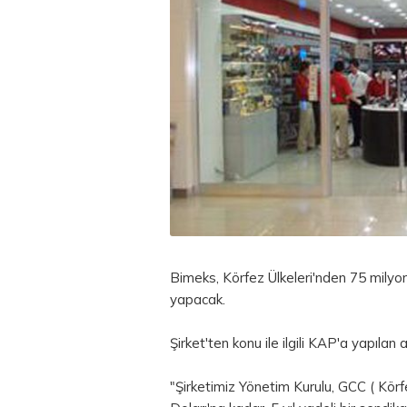
Bimeks, Körfez Ülkeleri'nden 75 mily
yapacak.
Şirket'ten konu ile ilgili KAP'a yapılan a
"Şirketimiz Yönetim Kurulu, GCC ( Körf