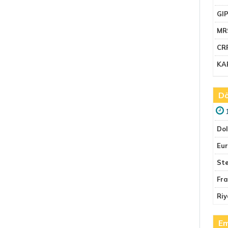
GI
MR
CR
KA
Dö
Do
Eu
Ste
Fr
Riy
Em