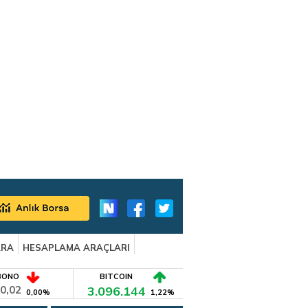
ARA
HESAPLAMA ARAÇLARI
BONO
BITCOIN
0,02
3.096.144
0,00%
1,22%