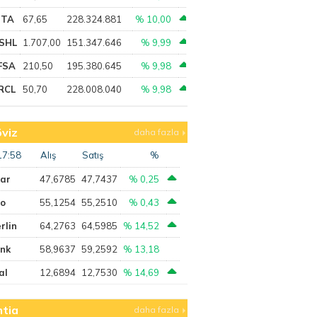
PTA
67,65
228.324.881
% 10,00
SHL
1.707,00
151.347.646
% 9,99
FSA
210,50
195.380.645
% 9,98
RCL
50,70
228.008.040
% 9,98
viz
daha fazla
17:58
Alış
Satış
%
lar
47,6785
47,7437
% 0,25
ro
55,1254
55,2510
% 0,43
rlin
64,2763
64,5985
% 14,52
ank
58,9637
59,2592
% 13,18
al
12,6894
12,7530
% 14,69
tia
daha fazla