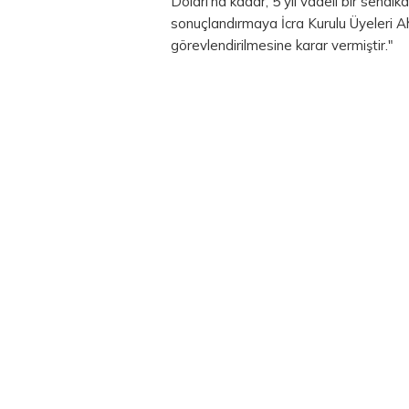
Doları'na kadar, 5 yıl vadeli bir sendi
sonuçlandırmaya İcra Kurulu Üyeleri 
görevlendirilmesine karar vermiştir."