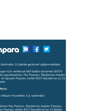
s tarafından 15 dakika gecikmeli sağlanmaktadır.
uşan tüm verilere ait telif hakları tamamen BIST'e
tekrar yayınlanamaz. Pay Piyasası, Borçlanma Araçları
m ve Opsiyon Piyasası verileri BIST kaynaklı en az 15
erdir.
ı Notu
i İletişim Hizmetleri A.Ş. tarafından
ğlanan Pay Piyasası, Borçlanma Araçları Piyasası,
on Piyasası verileri BIST kaynaklı en az 15 dakika