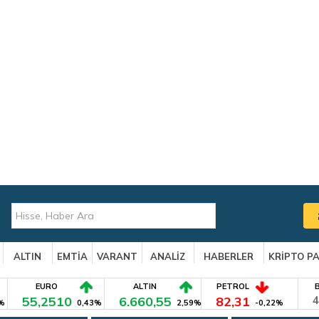
ALTIN
EMTİA
VARANT
ANALİZ
HABERLER
KRİPTO P
EURO
ALTIN
PETROL
55,2510
6.660,55
82,31
4
%
0,43%
2,59%
-0,22%