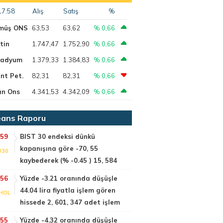
17:58
Alış
Satış
%
müş ONS
63,53
63,62
% 0,66
tin
1.747,47
1.752,90
% 0,66
ladyum
1.379,33
1.384,83
% 0,66
nt Pet.
82,31
82,31
% 0,66
ın Ons
4.341,53
4.342,09
% 0,66
ans Raporu
:59
BIST 30 endeksi dünkü
kapanışına göre -70, 55
030
kaybederek (% -0.45 ) 15, 584
:56
Yüzde -3.21 oranında düşüşle
44.04 lira fiyatla işlem gören
HOL
hissede 2, 601, 347 adet işlem
:55
Yüzde -4.32 oranında düşüşle