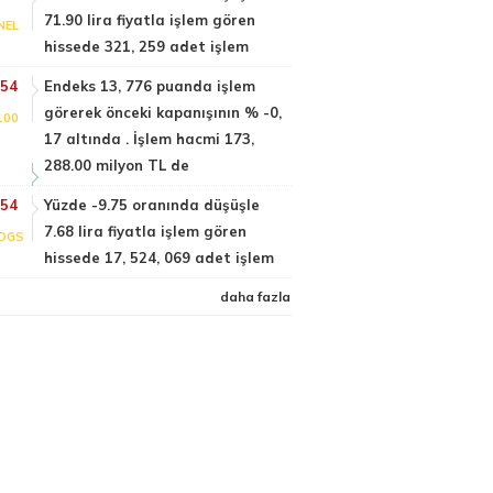
71.90 lira fiyatla işlem gören
NEL
hissede 321, 259 adet işlem
:54
Endeks 13, 776 puanda işlem
görerek önceki kapanışının % -0,
100
17 altında . İşlem hacmi 173,
288.00 milyon TL de
:54
Yüzde -9.75 oranında düşüşle
7.68 lira fiyatla işlem gören
DGS
hissede 17, 524, 069 adet işlem
daha fazla