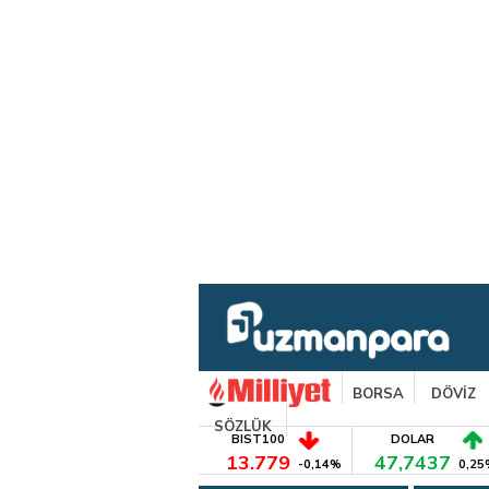
BORSA
DÖVİZ
SÖZLÜK
BIST100
DOLAR
13.779
47,7437
-0,14%
0,25