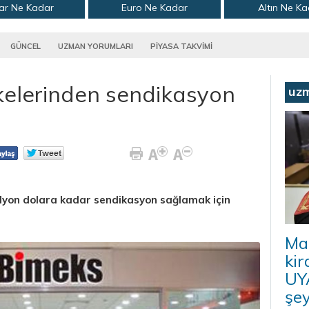
ar Ne Kadar
Euro Ne Kadar
Altın Ne K
GÜNCEL
UZMAN YORUMLARI
PİYASA TAKVİMİ
kelerinden sendikasyon
uz
ilyon dolara kadar sendikasyon sağlamak için
Ma
kir
UYA
şey