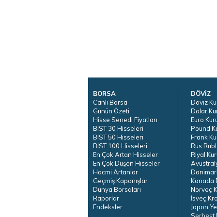
BORSA
DÖVİZ
Canlı Borsa
Döviz Ku
Günün Özeti
Dolar Ku
Hisse Senedi Fiyatları
Euro Kur
BIST 30 Hisseleri
Pound K
BIST 50 Hisseleri
Frank Ku
BIST 100 Hisseleri
Rus Rubl
En Çok Artan Hisseler
Riyal Kur
En Çok Düşen Hisseler
Avustral
Hacmi Artanlar
Danimar
Geçmiş Kapanışlar
Kanada D
Dünya Borsaları
Norveç K
Raporlar
İsveç Kr
Endeksler
Japon Ye
Serbest 