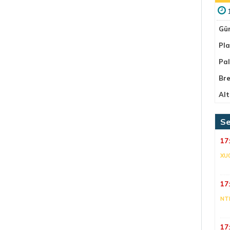
Gü
Pla
Pa
Bre
Alt
Se
17
XU
17
NT
17