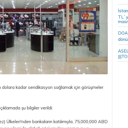
İstan
TL`y
masr
DOA m
dönü
ASELS
|||TO
on dolara kadar sendikasyon sağlamak için görüşmeler
çıklamada şu bilgiler verildi:
ez) Ülkeleri'nden bankaların katılımıyla, 75,000,000 ABD