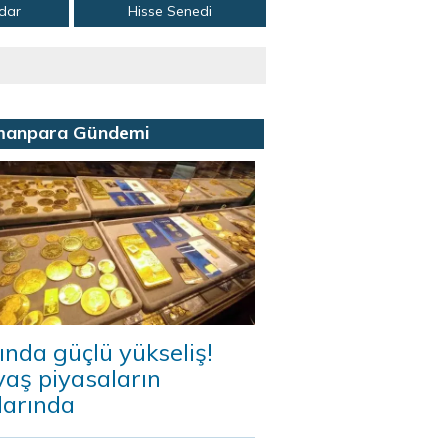
adar
Hisse Senedi
manpara Gündemi
ında güçlü yükseliş!
aş piyasaların
darında