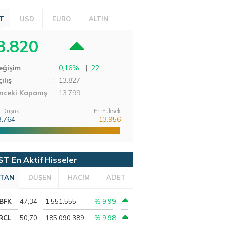
T
USD
EURO
ALTIN
3.820
eğişim
:
0,16%
|
22
ılış
:
13.827
nceki Kapanış
: 13.799
 Düşük
En Yüksek
3.764
13.956
ST En Aktif Hisseler
TAN
DÜŞEN
HACİM
ADET
BFK
47,34
1.551.555
% 9,99
RCL
50,70
185.090.389
% 9,98