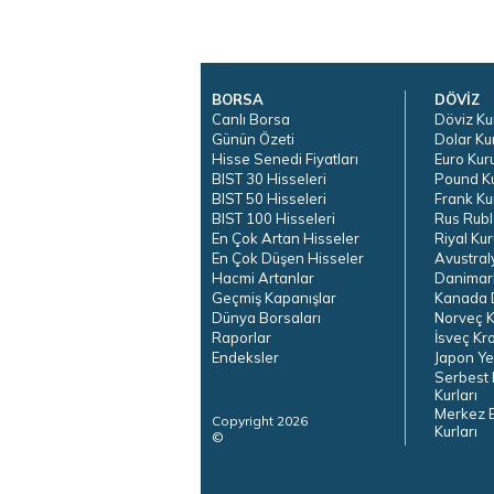
BORSA
DÖVİZ
Canlı Borsa
Döviz Ku
Günün Özeti
Dolar Ku
Hisse Senedi Fiyatları
Euro Kur
BIST 30 Hisseleri
Pound K
BIST 50 Hisseleri
Frank Ku
BIST 100 Hisseleri
Rus Rubl
En Çok Artan Hisseler
Riyal Kur
En Çok Düşen Hisseler
Avustral
Hacmi Artanlar
Danimar
Geçmiş Kapanışlar
Kanada D
Dünya Borsaları
Norveç K
Raporlar
İsveç Kr
Endeksler
Japon Ye
Serbest 
Kurları
Merkez 
Copyright 2026
Kurları
©