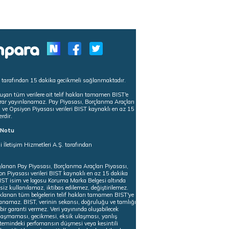
s tarafından 15 dakika gecikmeli sağlanmaktadır.
uşan tüm verilere ait telif hakları tamamen BIST'e
tekrar yayınlanamaz. Pay Piyasası, Borçlanma Araçları
m ve Opsiyon Piyasası verileri BIST kaynaklı en az 15
erdir.
ı Notu
i İletişim Hizmetleri A.Ş. tarafından
ğlanan Pay Piyasası, Borçlanma Araçları Piyasası,
on Piyasası verileri BIST kaynaklı en az 15 dakika
 BIST isim ve logosu Koruma Marka Belgesi altında
iz kullanılamaz, iktibas edilemez, değiştirilemez.
klanan tüm belgelerin telif hakları tamamen BIST'ye
nlanamaz. BIST, verinin sekansı, doğruluğu ve tamlığı
ir garanti vermez. Veri yayınında oluşabilecek
ulaşmaması, gecikmesi, eksik ulaşması, yanlış
stemindeki perfomansın düşmesi veya kesintili