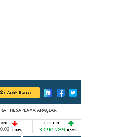
ARA
HESAPLAMA ARAÇLARI
BONO
BITCOIN
0,02
3.090.289
0,00%
0,59%