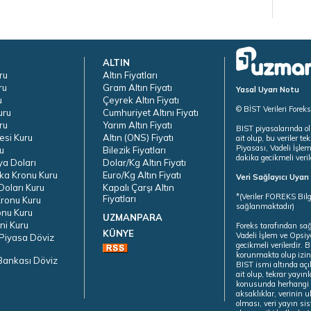
ALTIN
ru
Altın Fiyatları
ru
Gram Altın Fiyatı
Yasal Uyarı Notu
u
Çeyrek Altın Fiyatı
© BİST Verileri Forek
uru
Cumhuriyet Altını Fiyatı
ru
Yarım Altın Fiyatı
BIST piyasalarında ol
esi Kuru
Altın (ONS) Fiyatı
ait olup, bu veriler 
Piyasası, Vadeli İşle
u
Bilezik Fiyatları
dakika gecikmeli veril
ya Doları
Dolar/Kg Altın Fiyatı
ka Kronu Kuru
Euro/Kg Altın Fiyatı
Veri Sağlayıcı Uyar
oları Kuru
Kapalı Çarşı Altın
*(Veriler FOREKS Bilg
Fiyatları
ronu Kuru
sağlanmaktadır)
onu Kuru
UZMANPARA
ni Kuru
Foreks tarafından sa
KÜNYE
Vadeli İşlem ve Opsiy
Piyasa Döviz
gecikmeli verilerdir.
korunmakta olup izins
Bankası Döviz
BIST ismi altında açı
ait olup, tekrar yayı
konusunda herhangi b
aksaklıklar, verinin 
olması, veri yayın si