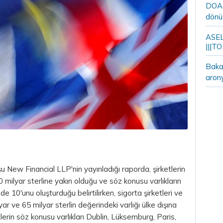
DOA m
dönü
ASELS
|||TO
Bakan
aron
uşu New Financial LLP'nin yayınladığı raporda, şirketlerin
0 milyar sterline yakın olduğu ve söz konusu varlıkların
zde 10'unu oluşturduğu belirtilirken, sigorta şirketleri ve
ilyar ve 65 milyar
sterlin
değerindeki varlığı ülke dışına
tlerin söz konusu varlıkları Dublin, Lüksemburg, Paris,