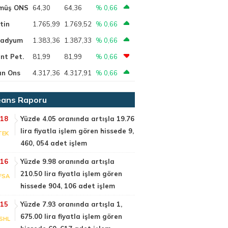
müş ONS
64,30
64,36
% 0,66
tin
1.765,99
1.769,52
% 0,66
ladyum
1.383,36
1.387,33
% 0,66
nt Pet.
81,99
81,99
% 0,66
ın Ons
4.317,36
4.317,91
% 0,66
ans Raporu
:18
Yüzde 4.05 oranında artışla 19.76
lira fiyatla işlem gören hissede 9,
TEK
460, 054 adet işlem
:16
Yüzde 9.98 oranında artışla
210.50 lira fiyatla işlem gören
FSA
hissede 904, 106 adet işlem
:15
Yüzde 7.93 oranında artışla 1,
675.00 lira fiyatla işlem gören
SHL