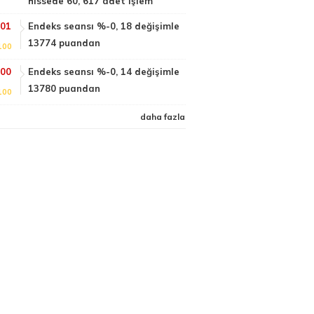
hissede 60, 617 adet işlem
:01
Endeks seansı %-0, 18 değişimle
13774 puandan
100
:00
Endeks seansı %-0, 14 değişimle
13780 puandan
100
daha fazla