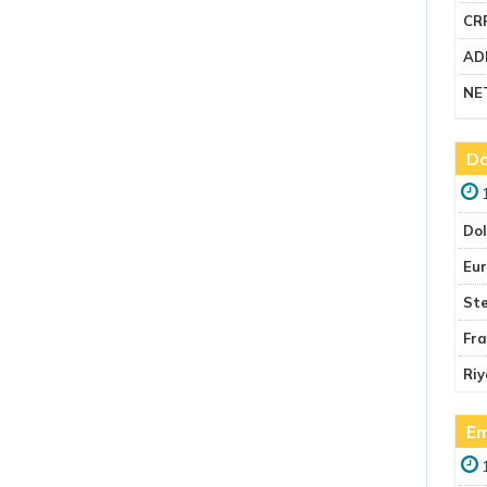
CR
AD
NE
Dö
Do
Eu
Ste
Fr
Riy
Em