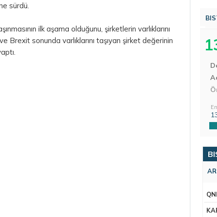
ne sürdü.
BIS
şınmasının ilk aşama olduğunu, şirketlerin varlıklarını
1
 Brexit sonunda varlıklarını taşıyan şirket değerinin
aptı.
D
Aç
Ö
En
1
BI
AR
QN
KA