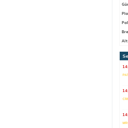
Gü
Pla
Pa
Bre
Alt
Se
14
PA
14
CR
14
MR