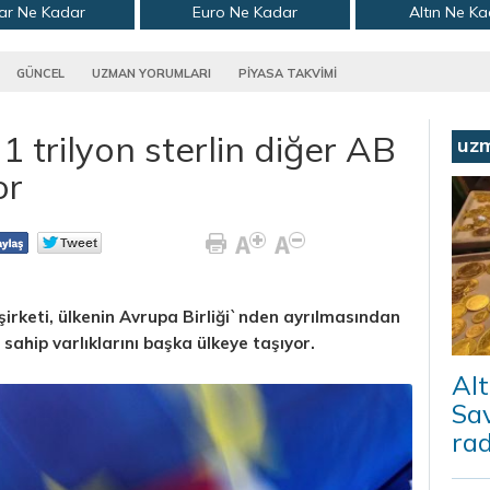
ar Ne Kadar
Euro Ne Kadar
Altın Ne K
GÜNCEL
UZMAN YORUMLARI
PİYASA TAKVİMİ
 1 trilyon sterlin diğer AB
uz
or
 şirketi, ülkenin Avrupa Birliği`nden ayrılmasından
 sahip varlıklarını başka ülkeye taşıyor.
Alt
Sav
ra