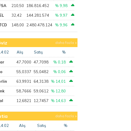
FSA
210,50
186.816.452
% 9,98
EL
32,42
144.281.574
% 9,97
TCD
148,00
2.480.478.124
% 9,96
viz
daha fazla
14:02
Alış
Satış
%
lar
47,7000
47,7098
% 0,18
ro
55,0337
55,0482
% 0,06
rlin
63,9931
64,3138
% 14,01
ank
58,7666
59,0612
% 12,80
al
12,6821
12,7457
% 14,63
tia
daha fazla
14:02
Alış
Satış
%