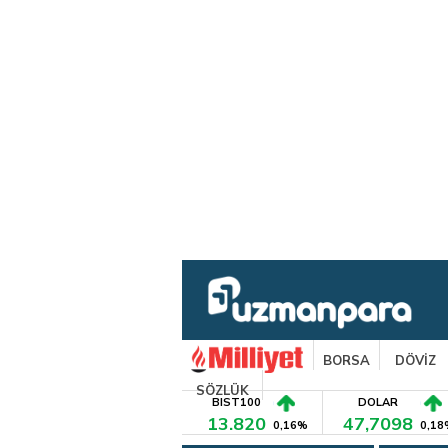
BORSA
DÖVİZ
SÖZLÜK
BIST100
DOLAR
13.820
47,7098
0,16%
0,18