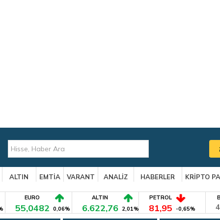
ALTIN
EMTİA
VARANT
ANALİZ
HABERLER
KRİPTO P
EURO
ALTIN
PETROL
55,0482
6.622,76
81,95
4
%
0,06%
2,01%
-0,65%