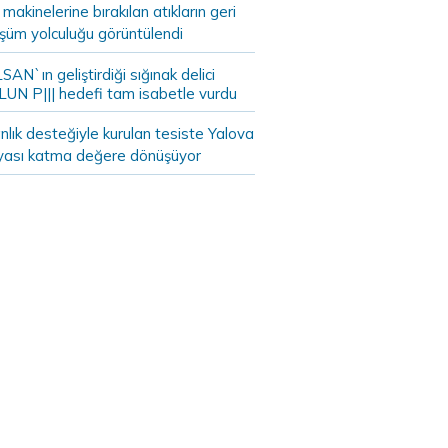
akinelerine bırakılan atıkların geri
şüm yolculuğu görüntülendi
AN`ın geliştirdiği sığınak delici
LUN P||| hedefi tam isabetle vurdu
lık desteğiyle kurulan tesiste Yalova
yası katma değere dönüşüyor