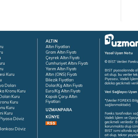
ALTIN
ru
Altın Fiyatları
ru
Gram Altın Fiyatı
Yasal Uyarı Notu
u
Çeyrek Altın Fiyatı
© BİST Verileri Forek
uru
Cumhuriyet Altını Fiyatı
ru
Yarım Altın Fiyatı
BIST piyasalarında ol
esi Kuru
Altın (ONS) Fiyatı
ait olup, bu veriler 
Piyasası, Vadeli İşle
u
Bilezik Fiyatları
dakika gecikmeli veril
ya Doları
Dolar/Kg Altın Fiyatı
ka Kronu Kuru
Euro/Kg Altın Fiyatı
Veri Sağlayıcı Uyar
oları Kuru
Kapalı Çarşı Altın
*(Veriler FOREKS Bilg
Fiyatları
ronu Kuru
sağlanmaktadır)
onu Kuru
UZMANPARA
ni Kuru
Foreks tarafından sa
KÜNYE
Vadeli İşlem ve Opsiy
Piyasa Döviz
gecikmeli verilerdir.
korunmakta olup izins
Bankası Döviz
BIST ismi altında açı
ait olup, tekrar yayı