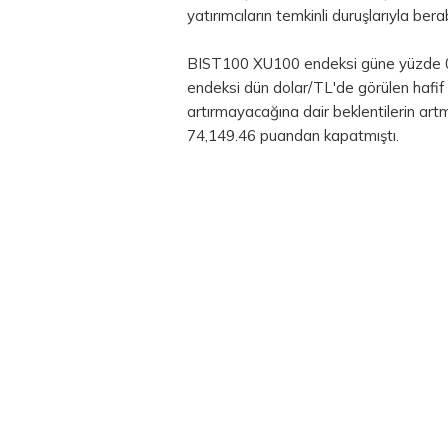
yatırımcıların temkinli duruşlarıyla be
BIST100 XU100 endeksi güne yüzde 0
endeksi dün dolar/TL'de görülen hafif
artırmayacağına dair beklentilerin ar
74,149.46 puandan kapatmıştı.