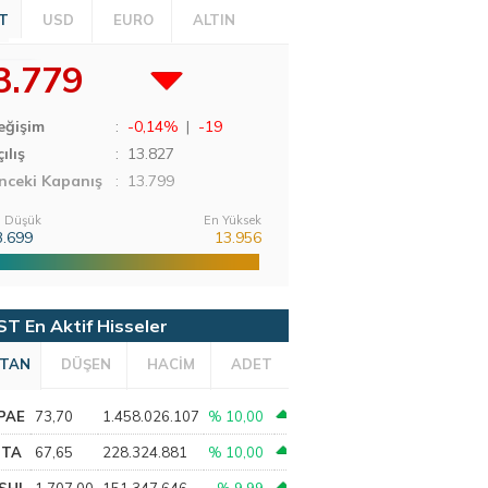
T
USD
EURO
ALTIN
3.779
eğişim
:
-0,14%
|
-19
ılış
:
13.827
nceki Kapanış
: 13.799
 Düşük
En Yüksek
3.699
13.956
ST En Aktif Hisseler
TAN
DÜŞEN
HACİM
ADET
PAE
73,70
1.458.026.107
% 10,00
PTA
67,65
228.324.881
% 10,00
SHL
1.707,00
151.347.646
% 9,99