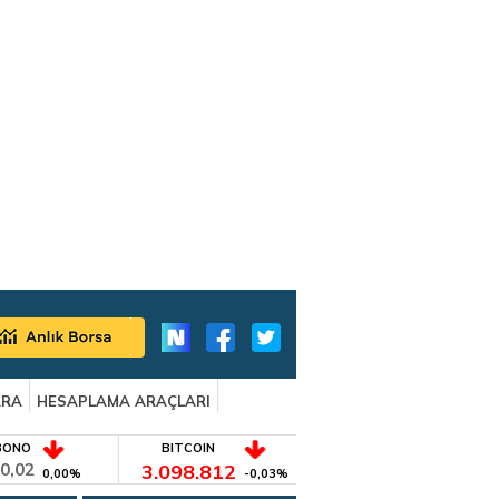
ARA
HESAPLAMA ARAÇLARI
BONO
BITCOIN
0,02
3.098.812
0,00%
-0,03%