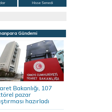
adar
Hisse Senedi
manpara Gündemi
aret Bakanlığı, 107
törel pazar
ştırması hazırladı