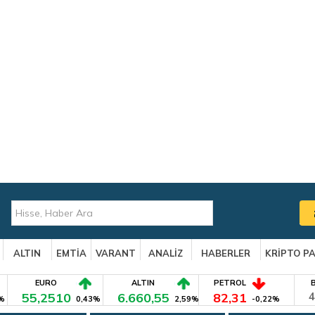
ALTIN
EMTİA
VARANT
ANALİZ
HABERLER
KRİPTO P
EURO
ALTIN
PETROL
55,2510
6.660,55
82,31
4
%
0,43%
2,59%
-0,22%