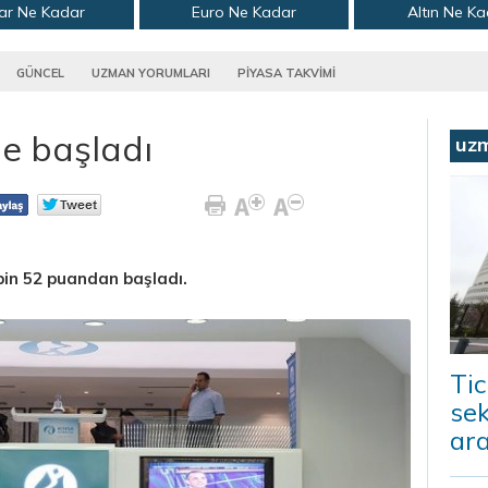
ar Ne Kadar
Euro Ne Kadar
Altın Ne K
GÜNCEL
UZMAN YORUMLARI
PİYASA TAKVİMİ
le başladı
uz
bin 52 puandan başladı.
Tic
sek
ara