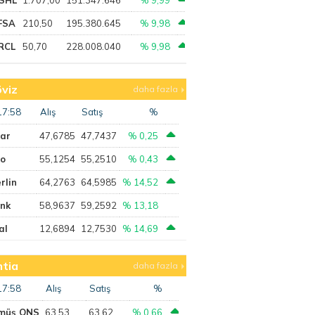
FSA
210,50
195.380.645
% 9,98
RCL
50,70
228.008.040
% 9,98
viz
daha fazla
17:58
Alış
Satış
%
lar
47,6785
47,7437
% 0,25
ro
55,1254
55,2510
% 0,43
rlin
64,2763
64,5985
% 14,52
ank
58,9637
59,2592
% 13,18
al
12,6894
12,7530
% 14,69
tia
daha fazla
17:58
Alış
Satış
%
müş ONS
63,53
63,62
% 0,66