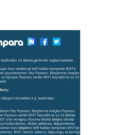
s tarafından 15 dakika gecikmeli sağlanmaktadır.
uşan tüm verilere ait telif hakları tamamen BIST'e
tekrar yayınlanamaz. Pay Piyasası, Borçlanma Araçları
m ve Opsiyon Piyasası verileri BIST kaynaklı en az 15
erdir.
ı Notu
i İletişim Hizmetleri A.Ş. tarafından
ğlanan Pay Piyasası, Borçlanma Araçları Piyasası,
on Piyasası verileri BIST kaynaklı en az 15 dakika
 BIST isim ve logosu Koruma Marka Belgesi altında
iz kullanılamaz, iktibas edilemez, değiştirilemez.
klanan tüm belgelerin telif hakları tamamen BIST'ye
nlanamaz. BIST, verinin sekansı, doğruluğu ve tamlığı