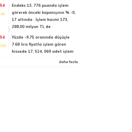
:54
Endeks 13, 776 puanda işlem
görerek önceki kapanışının % -0,
100
17 altında . İşlem hacmi 173,
288.00 milyon TL de
:54
Yüzde -9.75 oranında düşüşle
7.68 lira fiyatla işlem gören
DGS
hissede 17, 524, 069 adet işlem
daha fazla