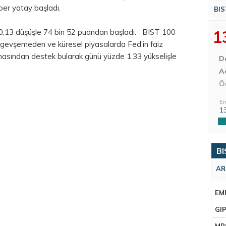
raber yatay başladı.
BIS
1
,13 düşüşle 74 bin 52 puandan başladı. BIST 100
 gevşemeden ve küresel piyasalarda Fed'in faiz
tmasından destek bularak günü yüzde 1.33 yükselişle
D
Aç
Ö
En
1
BI
AR
EM
GI
MR