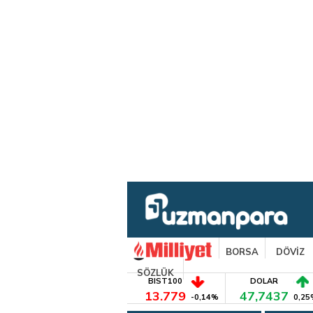
BORSA
DÖVİZ
SÖZLÜK
BIST100
DOLAR
13.779
47,7437
-0,14%
0,25