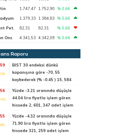
tin
1.747,47
1.752,90
% 0,66
ladyum
1.379,33
1.384,83
% 0,66
nt Pet.
82,31
82,31
% 0,66
ın Ons
4.341,53
4.342,09
% 0,66
ans Raporu
:59
BIST 30 endeksi dünkü
kapanışına göre -70, 55
030
kaybederek (% -0.45 ) 15, 584
:56
Yüzde -3.21 oranında düşüşle
44.04 lira fiyatla işlem gören
HOL
hissede 2, 601, 347 adet işlem
:55
Yüzde -4.32 oranında düşüşle
71.90 lira fiyatla işlem gören
NEL
hissede 321, 259 adet işlem