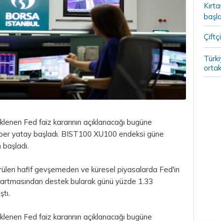
Kırt
başla
Çiftçi
Türki
ortak
klenen Fed faiz kararının açıklanacağı bugüne
beraber yatay başladı. BIST100 XU100 endeksi güne
 başladı.
ülen hafif gevşemeden ve küresel piyasalarda Fed'in
in artmasından destek bularak günü yüzde 1.33
ıştı.
klenen Fed faiz kararının açıklanacağı bugüne