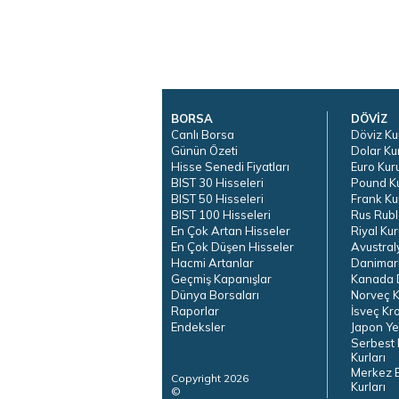
BORSA
DÖVİZ
Canlı Borsa
Döviz Ku
Günün Özeti
Dolar Ku
Hisse Senedi Fiyatları
Euro Kur
BIST 30 Hisseleri
Pound K
BIST 50 Hisseleri
Frank Ku
BIST 100 Hisseleri
Rus Rubl
En Çok Artan Hisseler
Riyal Kur
En Çok Düşen Hisseler
Avustral
Hacmi Artanlar
Danimar
Geçmiş Kapanışlar
Kanada D
Dünya Borsaları
Norveç K
Raporlar
İsveç Kr
Endeksler
Japon Ye
Serbest 
Kurları
Merkez 
Copyright 2026
Kurları
©