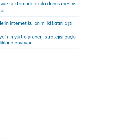
asiye sektöründe okula dönüş mesaisi
dı
lerin internet kullanımı iki katını aştı
ye`nin yurt dışı enerji stratejisi güçlü
lıklarla büyüyor