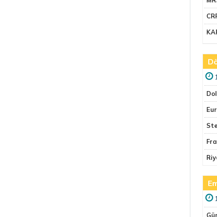
CR
KA
Dö
Do
Eu
Ste
Fr
Riy
Em
Gü