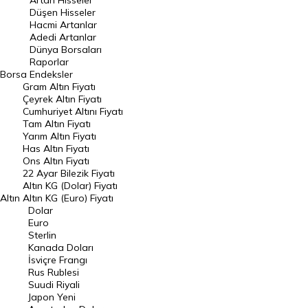
Artan Hisseler
En Çok Düşen Hisseler
Düşen Hisseler
Hacmi Artanlar
Hacmi Artanlar
Adedi Artanlar
Geçmiş Kapanışlar
Dünya Borsaları
Raporlar
Dünya Borsaları
Borsa
Endeksler
Gram Altın Fiyatı
Raporlar
Çeyrek Altın Fiyatı
Endeksler
Cumhuriyet Altını Fiyatı
Tam Altın Fiyatı
Yarım Altın Fiyatı
DÖVİZ
Has Altın Fiyatı
Ons Altın Fiyatı
Döviz Kuru
22 Ayar Bilezik Fiyatı
Dolar Kuru
Altın KG (Dolar) Fiyatı
Altın
Altın KG (Euro) Fiyatı
Euro Kuru
Dolar
Euro
Pound Kuru
Sterlin
Kanada Doları
Frank Kuru
İsviçre Frangı
Riyal Kuru
Rus Rublesi
Suudi Riyali
Avustralya Doları
Japon Yeni