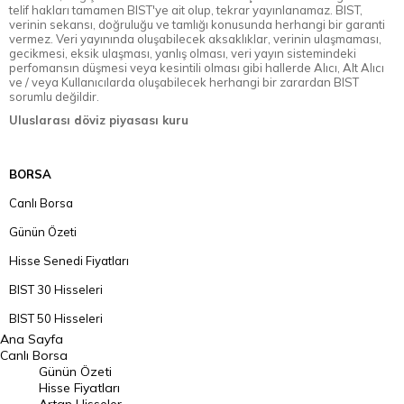
telif hakları tamamen BIST'ye ait olup, tekrar yayınlanamaz. BIST,
verinin sekansı, doğruluğu ve tamlığı konusunda herhangi bir garanti
vermez. Veri yayınında oluşabilecek aksaklıklar, verinin ulaşmaması,
gecikmesi, eksik ulaşması, yanlış olması, veri yayın sistemindeki
perfomansın düşmesi veya kesintili olması gibi hallerde Alıcı, Alt Alıcı
ve / veya Kullanıcılarda oluşabilecek herhangi bir zarardan BIST
sorumlu değildir.
Uluslarası döviz piyasası kuru
BORSA
Canlı Borsa
Günün Özeti
Hisse Senedi Fiyatları
BIST 30 Hisseleri
BIST 50 Hisseleri
Ana Sayfa
BIST 100 Hisseleri
Canlı Borsa
Günün Özeti
En Çok Artan Hisseler
Hisse Fiyatları