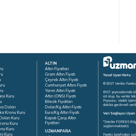
ALTIN
ru
Altın Fiyatları
ru
Gram Altın Fiyatı
Yasal Uyarı Notu
u
Çeyrek Altın Fiyatı
© BİST Verileri Forek
uru
Cumhuriyet Altını Fiyatı
ru
Yarım Altın Fiyatı
BIST piyasalarında ol
esi Kuru
Altın (ONS) Fiyatı
ait olup, bu veriler 
Piyasası, Vadeli İşle
u
Bilezik Fiyatları
dakika gecikmeli veril
ya Doları
Dolar/Kg Altın Fiyatı
ka Kronu Kuru
Euro/Kg Altın Fiyatı
Veri Sağlayıcı Uyar
oları Kuru
Kapalı Çarşı Altın
*(Veriler FOREKS Bilg
Fiyatları
ronu Kuru
sağlanmaktadır)
onu Kuru
UZMANPARA
ni Kuru
Foreks tarafından sa