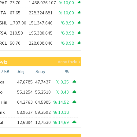
PAE
73,70
1.458.026.107
% 10,00
PTA
67,65
228.324.881
% 10,00
SHL
1.707,00
151.347.646
% 9,99
FSA
210,50
195.380.645
% 9,98
RCL
50,70
228.008.040
% 9,98
viz
daha fazla
17:58
Alış
Satış
%
lar
47,6785
47,7437
% 0,25
ro
55,1254
55,2510
% 0,43
rlin
64,2763
64,5985
% 14,52
ank
58,9637
59,2592
% 13,18
al
12,6894
12,7530
% 14,69