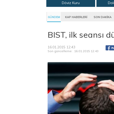
Döviz Kuru
Dol
GÜNDEM
KAP HABERLERİ
SON DAKİKA
BIST, ilk seansı 
16.01.2015 12:43
Son güncelleme : 16.01.2015 12:43