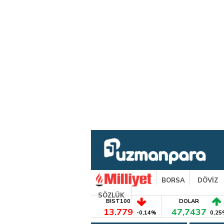
BORSA
DÖVİZ
SÖZLÜK
BIST100
DOLAR
13.779
47,7437
-0,14%
0,25