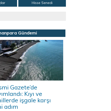
adar
Hisse Senedi
manpara Gündemi
smi Gazete’de
ımlandı: Kıyı ve
illerde işgale karşı
ni adım