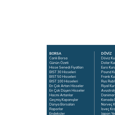
BORSA
DÖVİZ
Canlı Borsa
Döviz Ku
Günün Özeti
Dolar Ku
Hisse Senedi Fiyatları
Euro Kur
BIST 30 Hisseleri
Pound K
BIST 50 Hisseleri
Frank Ku
BIST 100 Hisseleri
Rus Rubl
En Çok Artan Hisseler
Riyal Kur
En Çok Düşen Hisseler
Avustral
Hacmi Artanlar
Danimar
Geçmiş Kapanışlar
Kanada D
Dünya Borsaları
Norveç K
Raporlar
İsveç Kr
Endeksler
Japon Ye