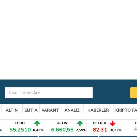
ALTIN
EMTİA
VARANT
ANALİZ
HABERLER
KRİPTO P
EURO
ALTIN
PETROL
55,2510
6.660,55
82,31
4
%
0,43%
2,59%
-0,22%