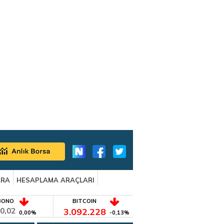
ARA
HESAPLAMA ARAÇLARI
BONO
BITCOIN
0,02
3.092.228
0,00%
-0,13%