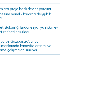
ımlara proje bazlı devlet yardımı
mesine yönelik kararda değişiklik
dı
et Bakanlığı Endonezya`ya ilişkin e-
et rehberi hazırladı
lya ve Gazipaşa-Alanya
imanlarında kapasite artırımı ve
eme çalışmaları sürüyor