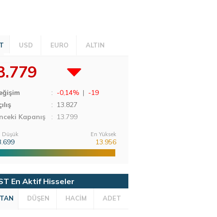
T
USD
EURO
ALTIN
3.779
eğişim
:
-0,14%
|
-19
ılış
:
13.827
nceki Kapanış
: 13.799
 Düşük
En Yüksek
3.699
13.956
ST En Aktif Hisseler
TAN
DÜŞEN
HACİM
ADET