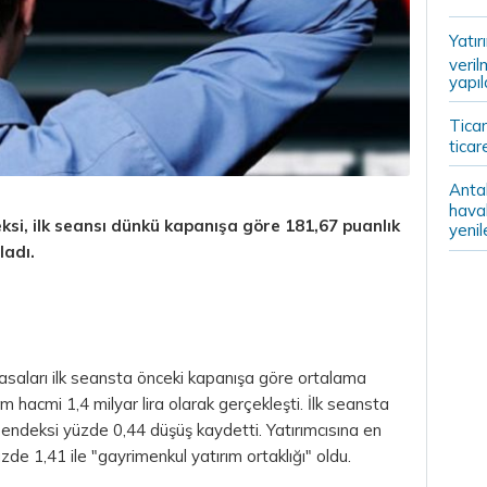
Yatır
veril
yapıl
Ticar
ticar
Anta
haval
si, ilk seansı dünkü kapanışa göre 181,67 puanlık
yenil
adı.
asaları ilk seansta önceki kapanışa göre ortalama
em hacmi 1,4 milyar
lira
olarak gerçekleşti. İlk seansta
 endeksi yüzde 0,44 düşüş kaydetti. Yatırımcısına en
de 1,41 ile "gayrimenkul yatırım ortaklığı" oldu.