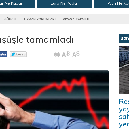
ar Ne Kadar
Euro Ne Kadar
Altın Ne K
GÜNCEL
UZMAN YORUMLARI
PİYASA TAKVİMİ
düşüşle tamamladı
uz
Re
yay
sah
ye