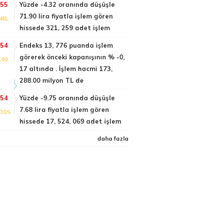
:55
Yüzde -4.32 oranında düşüşle
71.90 lira fiyatla işlem gören
NEL
hissede 321, 259 adet işlem
:54
Endeks 13, 776 puanda işlem
görerek önceki kapanışının % -0,
100
17 altında . İşlem hacmi 173,
288.00 milyon TL de
:54
Yüzde -9.75 oranında düşüşle
7.68 lira fiyatla işlem gören
DGS
hissede 17, 524, 069 adet işlem
daha fazla