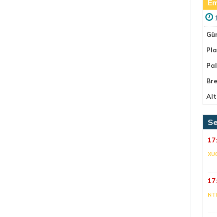
Em
Gü
Pla
Pa
Bre
Alt
Se
17
XU
17
NT