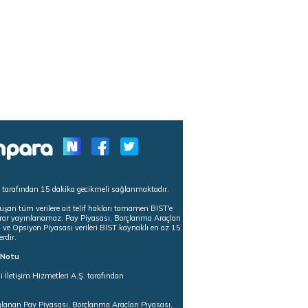
s tarafından 15 dakika gecikmeli sağlanmaktadır.
uşan tüm verilere ait telif hakları tamamen BIST'e
tekrar yayınlanamaz. Pay Piyasası, Borçlanma Araçları
m ve Opsiyon Piyasası verileri BIST kaynaklı en az 15
erdir.
ı Notu
i İletişim Hizmetleri A.Ş. tarafından
ğlanan Pay Piyasası, Borçlanma Araçları Piyasası,