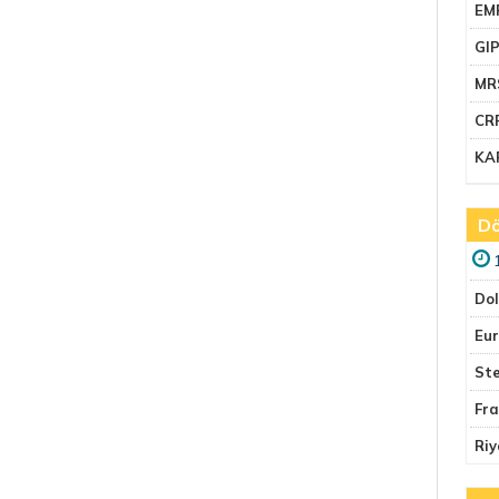
EM
GI
MR
CR
KA
Dö
Do
Eu
Ste
Fr
Riy