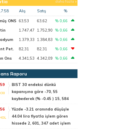
tia
daha fazla
17:58
Alış
Satış
%
müş ONS
63,53
63,62
% 0,66
tin
1.747,47
1.752,90
% 0,66
ladyum
1.379,33
1.384,83
% 0,66
nt Pet.
82,31
82,31
% 0,66
ın Ons
4.341,53
4.342,09
% 0,66
ans Raporu
:59
BIST 30 endeksi dünkü
kapanışına göre -70, 55
030
kaybederek (% -0.45 ) 15, 584
:56
Yüzde -3.21 oranında düşüşle
44.04 lira fiyatla işlem gören
HOL
hissede 2, 601, 347 adet işlem