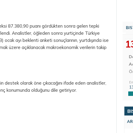
ksi 87.380,90 puanı gördükten sonra gelen tepki
BIS
lendi. Analistler, öğleden sonra yurtiçinde Türkiye
ocak ayı beklenti anketi sonuçlarının, yurtdışında ise
1
ak üzere açıklanacak makroekonomik verilerin takip
D
Aç
Ö
En
n destek olarak öne çıkacağını ifade eden analistler,
1
enç konumunda olduğunu dile getiriyor.
BI
AR