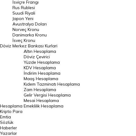
İsviçre Frangı
Riyal Kuru
Rus Rublesi
Suudi Riyali
Avustralya Doları
Japon Yeni
Avustralya Doları
Danimarka Kronu Kuru
Norveç Kronu
Danimarka Kronu
Kanada Doları Kuru
İsveç Kronu
Döviz
Merkez Bankası Kurlari
Norveç Kronu Kuru
Altın Hesaplama
İsveç Kronu Kuru
Döviz Çevirici
Yüzde Hesaplama
Japon Yeni Kuru
KDV Hesaplama
İndirim Hesaplama
Serbest Piyasa Döviz Kurları
Maaş Hesaplama
Kıdem Tazminatı Hesaplama
Merkez Bankası Döviz Kurları
Zam Hesaplama
Gelir Vergisi Hesaplama
ALTIN
Mesai Hesaplama
Hesaplama
Emeklilik Hesaplama
Altın Fiyatları
Kripto Para
Emtia
Gram Altın Fiyatı
Sözlük
Çeyrek Altın Fiyatı
Haberler
Yazarlar