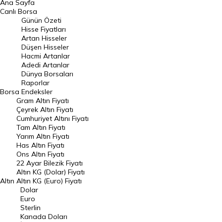
Ana Sayfa
BIST 100 Hisseleri
Canlı Borsa
Günün Özeti
En Çok Artan Hisseler
Hisse Fiyatları
Artan Hisseler
En Çok Düşen Hisseler
Düşen Hisseler
Hacmi Artanlar
Hacmi Artanlar
Adedi Artanlar
Geçmiş Kapanışlar
Dünya Borsaları
Raporlar
Dünya Borsaları
Borsa
Endeksler
Gram Altın Fiyatı
Raporlar
Çeyrek Altın Fiyatı
Endeksler
Cumhuriyet Altını Fiyatı
Tam Altın Fiyatı
Yarım Altın Fiyatı
DÖVİZ
Has Altın Fiyatı
Ons Altın Fiyatı
Döviz Kuru
22 Ayar Bilezik Fiyatı
Dolar Kuru
Altın KG (Dolar) Fiyatı
Altın
Altın KG (Euro) Fiyatı
Euro Kuru
Dolar
Euro
Pound Kuru
Sterlin
Kanada Doları
Frank Kuru