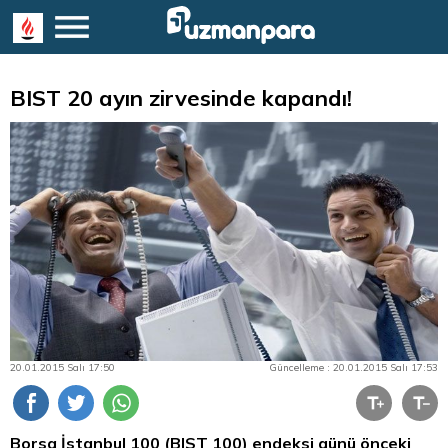
BIST 20 ayın zirvesinde kapandı!
20.01.2015 Salı 17:50
Güncelleme : 20.01.2015 Salı 17:53
Borsa İstanbul
100 (BIST 100) endeksi günü önceki