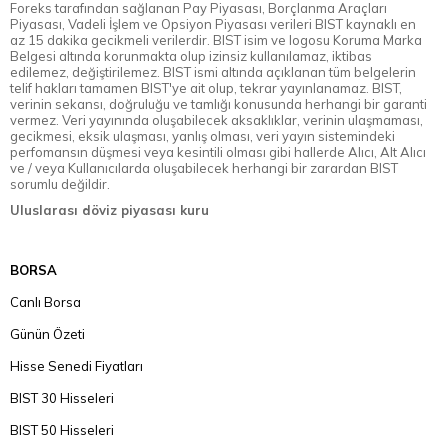
Foreks tarafından sağlanan Pay Piyasası, Borçlanma Araçları
Piyasası, Vadeli İşlem ve Opsiyon Piyasası verileri BIST kaynaklı en
az 15 dakika gecikmeli verilerdir. BIST isim ve logosu Koruma Marka
Belgesi altında korunmakta olup izinsiz kullanılamaz, iktibas
edilemez, değiştirilemez. BIST ismi altında açıklanan tüm belgelerin
telif hakları tamamen BIST'ye ait olup, tekrar yayınlanamaz. BIST,
verinin sekansı, doğruluğu ve tamlığı konusunda herhangi bir garanti
vermez. Veri yayınında oluşabilecek aksaklıklar, verinin ulaşmaması,
gecikmesi, eksik ulaşması, yanlış olması, veri yayın sistemindeki
perfomansın düşmesi veya kesintili olması gibi hallerde Alıcı, Alt Alıcı
ve / veya Kullanıcılarda oluşabilecek herhangi bir zarardan BIST
sorumlu değildir.
Uluslarası döviz piyasası kuru
BORSA
Canlı Borsa
Günün Özeti
Hisse Senedi Fiyatları
BIST 30 Hisseleri
BIST 50 Hisseleri