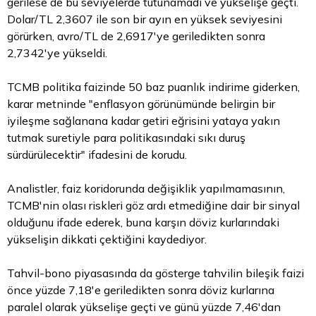
gerilese de bu seviyelerde tutunamadı ve yükselişe geçti.
Dolar/TL 2,3607 ile son bir ayın en yüksek seviyesini
görürken, avro/TL de 2,6917'ye geriledikten sonra
2,7342'ye yükseldi.
TCMB politika faizinde 50 baz puanlık indirime giderken,
karar metninde "enflasyon görünümünde belirgin bir
iyileşme sağlanana kadar getiri eğrisini yataya yakın
tutmak suretiyle para politikasındaki sıkı duruş
sürdürülecektir" ifadesini de korudu.
Analistler, faiz koridorunda değişiklik yapılmamasının,
TCMB'nin olası riskleri göz ardı etmediğine dair bir sinyal
olduğunu ifade ederek, buna karşın
döviz
kurlarındaki
yükselişin dikkati çektiğini kaydediyor.
Tahvil-bono piyasasında da gösterge tahvilin bileşik faizi
önce yüzde 7,18'e geriledikten sonra döviz kurlarına
paralel olarak yükselişe geçti ve günü yüzde 7,46'dan