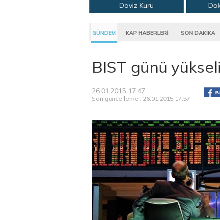
Döviz Kuru
Dol
GÜNDEM
KAP HABERLERİ
SON DAKİKA
BIST günü yüksel
26.01.2015 17:47
Son güncelleme : 26.01.2015 17:57