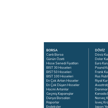
BORSA
DÖVİZ
Canlı Borsa
Döviz Ku
Günün Özeti
Dolar Ku
Hisse Senedi Fiyatları
Euro Kur
BIST 30 Hisseleri
Pound K
BIST 50 Hisseleri
Frank Ku
BIST 100 Hisseleri
Rus Rubl
En Çok Artan Hisseler
Riyal Kur
En Çok Düşen Hisseler
Avustral
Hacmi Artanlar
Danimar
Geçmiş Kapanışlar
Kanada D
Dünya Borsaları
Norveç K
Raporlar
İsveç Kr
Endeksler
Japon Ye