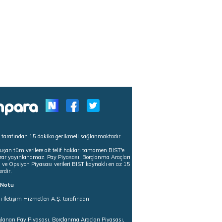
s tarafından 15 dakika gecikmeli sağlanmaktadır.
uşan tüm verilere ait telif hakları tamamen BIST'e
tekrar yayınlanamaz. Pay Piyasası, Borçlanma Araçları
m ve Opsiyon Piyasası verileri BIST kaynaklı en az 15
erdir.
ı Notu
i İletişim Hizmetleri A.Ş. tarafından
ğlanan Pay Piyasası, Borçlanma Araçları Piyasası,