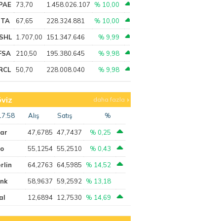
PAE
73,70
1.458.026.107
% 10,00
PTA
67,65
228.324.881
% 10,00
SHL
1.707,00
151.347.646
% 9,99
FSA
210,50
195.380.645
% 9,98
RCL
50,70
228.008.040
% 9,98
viz
daha fazla
17:58
Alış
Satış
%
lar
47,6785
47,7437
% 0,25
ro
55,1254
55,2510
% 0,43
rlin
64,2763
64,5985
% 14,52
ank
58,9637
59,2592
% 13,18
al
12,6894
12,7530
% 14,69