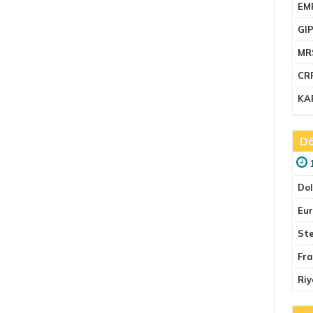
EM
GI
MR
CR
KA
Dö
Do
Eu
Ste
Fr
Riy