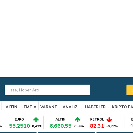
ALTIN
EMTİA
VARANT
ANALİZ
HABERLER
KRİPTO P
EURO
ALTIN
PETROL
55,2510
6.660,55
82,31
4
%
0,43%
2,59%
-0,22%