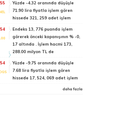
:55
Yüzde -4.32 oranında düşüşle
71.90 lira fiyatla işlem gören
NEL
hissede 321, 259 adet işlem
:54
Endeks 13, 776 puanda işlem
görerek önceki kapanışının % -0,
100
17 altında . İşlem hacmi 173,
288.00 milyon TL de
:54
Yüzde -9.75 oranında düşüşle
7.68 lira fiyatla işlem gören
DGS
hissede 17, 524, 069 adet işlem
daha fazla