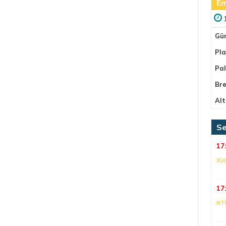
Em
Gü
Pla
Pa
Bre
Alt
Se
17
XU
17
NT