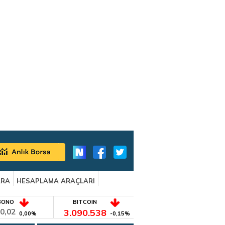
ARA
HESAPLAMA ARAÇLARI
BONO
BITCOIN
0,02
3.090.538
0,00%
-0,15%