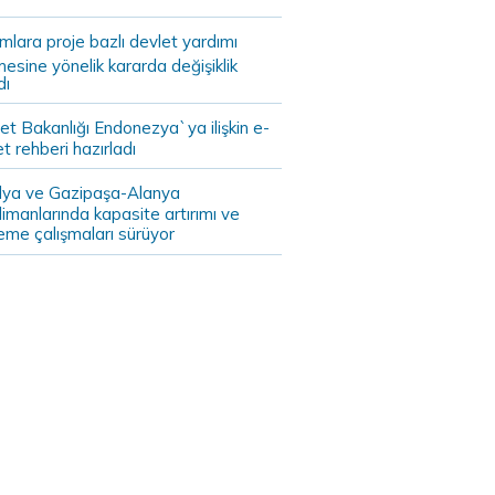
ımlara proje bazlı devlet yardımı
mesine yönelik kararda değişiklik
dı
et Bakanlığı Endonezya`ya ilişkin e-
et rehberi hazırladı
lya ve Gazipaşa-Alanya
imanlarında kapasite artırımı ve
eme çalışmaları sürüyor