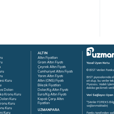
ALTIN
ru
Altın Fiyatları
ru
Gram Altın Fiyatı
Yasal Uyarı Notu
u
Çeyrek Altın Fiyatı
© BİST Verileri Forek
uru
Cumhuriyet Altını Fiyatı
ru
Yarım Altın Fiyatı
BIST piyasalarında ol
esi Kuru
Altın (ONS) Fiyatı
ait olup, bu veriler 
Piyasası, Vadeli İşle
u
Bilezik Fiyatları
dakika gecikmeli veril
ya Doları
Dolar/Kg Altın Fiyatı
ka Kronu Kuru
Euro/Kg Altın Fiyatı
Veri Sağlayıcı Uyar
oları Kuru
Kapalı Çarşı Altın
*(Veriler FOREKS Bilg
Fiyatları
ronu Kuru
sağlanmaktadır)
onu Kuru
UZMANPARA
ni Kuru
Foreks tarafından sa