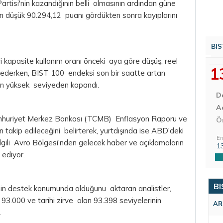
rtisi'nin kazandığının belli olmasının ardından güne
n düşük 90.294,12 puanı gördükten sonra kayıplarını
BIS
 kapasite kullanım oranı önceki aya göre düşüş, reel
1
dederken, BIST 100 endeksi son bir saatte artan
 en yüksek seviyeden kapandı.
D
Aç
 Cumhuriyet Merkez Bankası (TCMB) Enflasyon Raporu ve
Ö
 takip edileceğini belirterek, yurtdışında ise ABD'deki
En
lgili Avro Bölgesi'nden gelecek haber ve açıklamaların
1
 ediyor.
BI
in destek konumunda olduğunu aktaran analistler,
3.000 ve tarihi zirve olan 93.398 seviyelerinin
AR
.