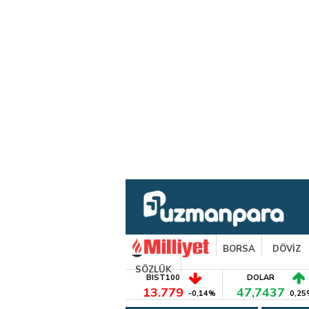
BORSA
DÖVİZ
SÖZLÜK
BIST100
DOLAR
13.779
47,7437
-0,14%
0,25