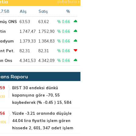
tia
daha fazla
17:58
Alış
Satış
%
müş ONS
63,53
63,62
% 0,66
tin
1.747,47
1.752,90
% 0,66
ladyum
1.379,33
1.384,83
% 0,66
nt Pet.
82,31
82,31
% 0,66
ın Ons
4.341,53
4.342,09
% 0,66
ans Raporu
:59
BIST 30 endeksi dünkü
kapanışına göre -70, 55
030
kaybederek (% -0.45 ) 15, 584
:56
Yüzde -3.21 oranında düşüşle
44.04 lira fiyatla işlem gören
HOL
hissede 2, 601, 347 adet işlem