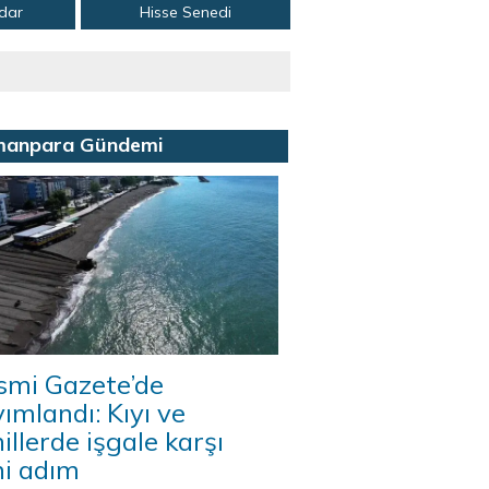
adar
Hisse Senedi
manpara Gündemi
smi Gazete’de
ımlandı: Kıyı ve
illerde işgale karşı
ni adım