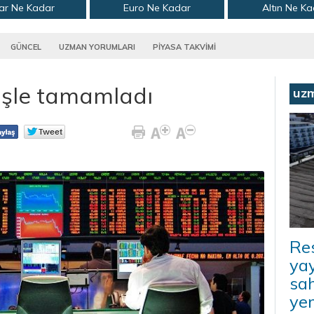
ar Ne Kadar
Euro Ne Kadar
Altın Ne K
GÜNCEL
UZMAN YORUMLARI
PİYASA TAKVİMİ
işle tamamladı
uz
Re
yay
sah
ye