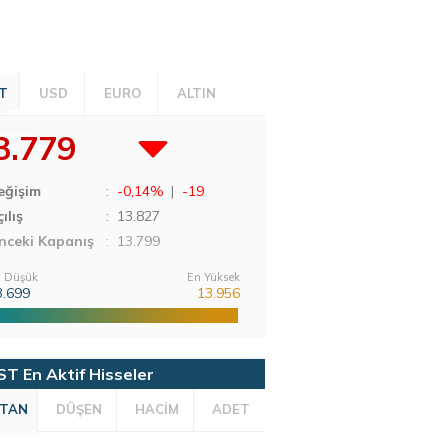
T
USD
EURO
ALTIN
3.779
eğişim
:
-0,14%
|
-19
ılış
:
13.827
nceki Kapanış
: 13.799
 Düşük
En Yüksek
3.699
13.956
ST En Aktif Hisseler
TAN
DÜŞEN
HACİM
ADET