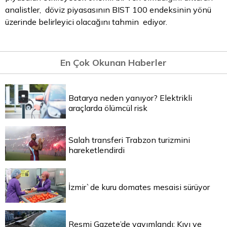
analistler,
döviz
piyasasının BIST 100 endeksinin yönü
üzerinde belirleyici olacağını tahmin ediyor.
En Çok Okunan Haberler
Batarya neden yanıyor? Elektrikli
araçlarda ölümcül risk
Salah transferi Trabzon turizmini
hareketlendirdi
İzmir`de kuru domates mesaisi sürüyor
Resmi Gazete’de yayımlandı: Kıyı ve