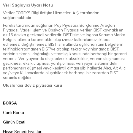
Veri Sağlayıcı Uyarı Notu
Veriler FOREKS Bilgi İletişim Hizmetleri A.Ş. tarafından
sağlanmaktadır.
Foreks tarafından sağlanan Pay Piyasası, Borçlanma Araçları
Piyasası, Vadeli İşlem ve Opsiyon Piyasası verileri BIST kaynaklı en
az 15 dakika gecikmeli verilerdir. BIST isim ve logosu Koruma Marka
Belgesi altında korunmakta olup izinsiz kullanılamaz, iktibas
edilemez, değiştirilemez. BIST ismi altında açıklanan tüm belgelerin
telif hakları tamamen BIST'ye ait olup, tekrar yayınlanamaz. BIST,
verinin sekansı, doğruluğu ve tamlığı konusunda herhangi bir garanti
vermez. Veri yayınında oluşabilecek aksaklıklar, verinin ulaşmaması,
gecikmesi, eksik ulaşması, yanlış olması, veri yayın sistemindeki
perfomansın düşmesi veya kesintili olması gibi hallerde Alıcı, Alt Alıcı
ve / veya Kullanıcılarda oluşabilecek herhangi bir zarardan BIST
sorumlu değildir.
Uluslarası döviz piyasası kuru
BORSA
Canlı Borsa
Günün Özeti
Hisse Senedi Fiyatları