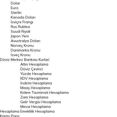
Euro Kuru
Dolar
Euro
Pound Kuru
Sterlin
Kanada Doları
Frank Kuru
İsviçre Frangı
Riyal Kuru
Rus Rublesi
Suudi Riyali
Avustralya Doları
Japon Yeni
Avustralya Doları
Danimarka Kronu Kuru
Norveç Kronu
Danimarka Kronu
Kanada Doları Kuru
İsveç Kronu
Döviz
Merkez Bankası Kurlari
Norveç Kronu Kuru
Altın Hesaplama
İsveç Kronu Kuru
Döviz Çevirici
Yüzde Hesaplama
Japon Yeni Kuru
KDV Hesaplama
İndirim Hesaplama
Serbest Piyasa Döviz Kurları
Maaş Hesaplama
Kıdem Tazminatı Hesaplama
Merkez Bankası Döviz Kurları
Zam Hesaplama
Gelir Vergisi Hesaplama
ALTIN
Mesai Hesaplama
Hesaplama
Emeklilik Hesaplama
Altın Fiyatları
Kripto Para