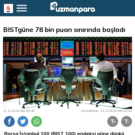
BISTgüne 78 bin puan sınırında başladı
11.11.2014 Salı 09:42
Güncelleme : 11.11.2014 Salı 09:42
Borsa İstanbul 100 (BIST 100) endeksi güne dünkü