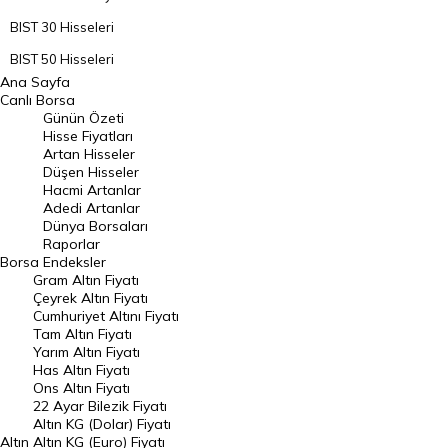
BIST 30 Hisseleri
BIST 50 Hisseleri
Ana Sayfa
BIST 100 Hisseleri
Canlı Borsa
Günün Özeti
En Çok Artan Hisseler
Hisse Fiyatları
Artan Hisseler
En Çok Düşen Hisseler
Düşen Hisseler
Hacmi Artanlar
Hacmi Artanlar
Adedi Artanlar
Geçmiş Kapanışlar
Dünya Borsaları
Raporlar
Dünya Borsaları
Borsa
Endeksler
Gram Altın Fiyatı
Raporlar
Çeyrek Altın Fiyatı
Endeksler
Cumhuriyet Altını Fiyatı
Tam Altın Fiyatı
Yarım Altın Fiyatı
DÖVİZ
Has Altın Fiyatı
Ons Altın Fiyatı
Döviz Kuru
22 Ayar Bilezik Fiyatı
Dolar Kuru
Altın KG (Dolar) Fiyatı
Altın
Altın KG (Euro) Fiyatı