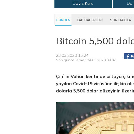
Döviz Kuru
Dol
GÜNDEM
KAP HABERLERİ
SON DAKİKA
Bitcoin 5,500 dol
23.03.2020 15:24
Son güncelleme : 24.03.2020 09:07
Çin`in Vuhan kentinde ortaya çıkma
yayılan Covid-19 virüsüne ilişkin a
dolarla 5,500 dolar düzeyinin üzer