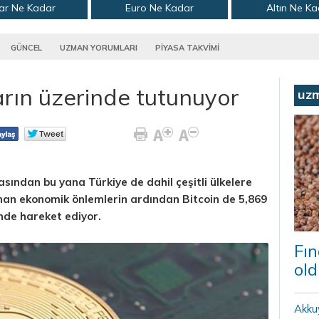
ar Ne Kadar
Euro Ne Kadar
Altın Ne K
GÜNCEL
UZMAN YORUMLARI
PİYASA TAKVİMİ
arın üzerinde tutunuyor
uz
sından bu yana Türkiye de dahil çeşitli ülkelere
lınan ekonomik önlemlerin ardından Bitcoin de 5,869
inde hareket ediyor.
Fın
old
Akku