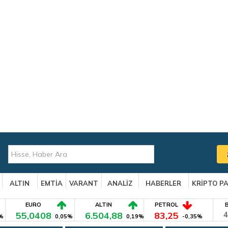
ALTIN
EMTİA
VARANT
ANALİZ
HABERLER
KRİPTO P
EURO
ALTIN
PETROL
55,0408
6.504,88
83,25
4
%
0,05%
0,19%
-0,35%