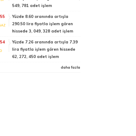
549, 781 adet işlem
:55
Yüzde 8.60 oranında artışla
290.50 lira fiyatla işlem gören
GAZ
hissede 3, 049, 328 adet işlem
:54
Yüzde 7.26 oranında artışla 7.39
lira fiyatla işlem gören hissede
FO
62, 272, 450 adet işlem
daha fazla