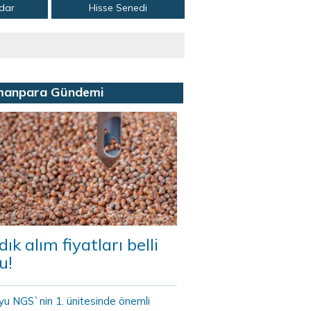
adar
Hisse Senedi
manpara Gündemi
dık alım fiyatları belli
u!
yu NGS`nin 1. ünitesinde önemli