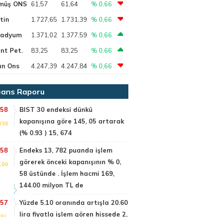
müş ONS
61,57
61,64
% 0,66
tin
1.727,65
1.731,39
% 0,66
ladyum
1.371,02
1.377,59
% 0,66
nt Pet.
83,25
83,25
% 0,66
ın Ons
4.247,39
4.247,84
% 0,66
ans Raporu
:58
BIST 30 endeksi dünkü
kapanışına göre 145, 05 artarak
030
(% 0.93 ) 15, 674
:58
Endeks 13, 782 puanda işlem
görerek önceki kapanışının % 0,
100
58 üstünde . İşlem hacmi 169,
144.00 milyon TL de
:57
Yüzde 5.10 oranında artışla 20.60
lira fiyatla işlem gören hissede 2,
SI