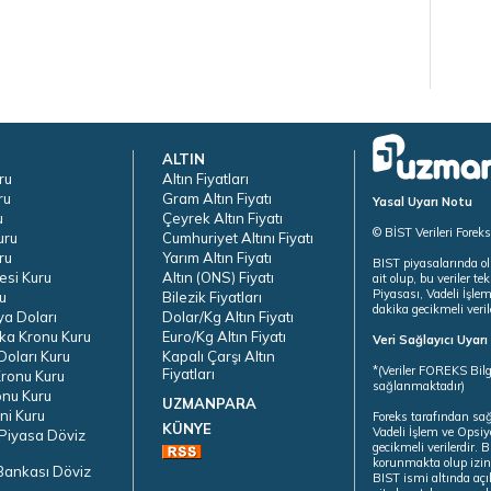
ALTIN
ru
Altın Fiyatları
ru
Gram Altın Fiyatı
Yasal Uyarı Notu
u
Çeyrek Altın Fiyatı
© BİST Verileri Forek
uru
Cumhuriyet Altını Fiyatı
ru
Yarım Altın Fiyatı
BIST piyasalarında ol
esi Kuru
Altın (ONS) Fiyatı
ait olup, bu veriler 
Piyasası, Vadeli İşle
u
Bilezik Fiyatları
dakika gecikmeli veril
ya Doları
Dolar/Kg Altın Fiyatı
ka Kronu Kuru
Euro/Kg Altın Fiyatı
Veri Sağlayıcı Uyar
oları Kuru
Kapalı Çarşı Altın
*(Veriler FOREKS Bilg
Fiyatları
ronu Kuru
sağlanmaktadır)
onu Kuru
UZMANPARA
ni Kuru
Foreks tarafından sa
KÜNYE
Vadeli İşlem ve Opsiy
Piyasa Döviz
gecikmeli verilerdir.
korunmakta olup izins
Bankası Döviz
BIST ismi altında açı