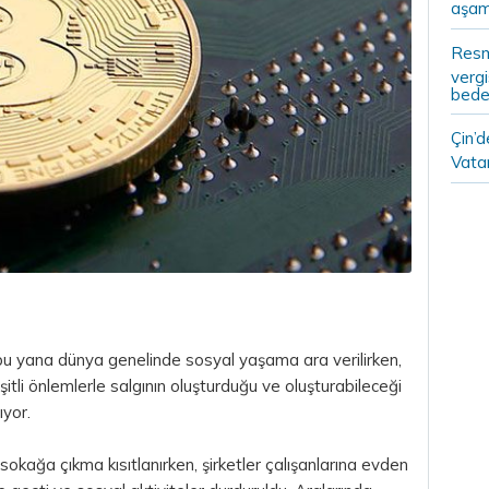
aşam
Resm
vergi
bedel
Çin’
Vatan
 bu yana dünya genelinde sosyal yaşama ara verilirken,
tli önlemlerle salgının oluşturduğu ve oluşturabileceği
ıyor.
okağa çıkma kısıtlanırken, şirketler çalışanlarına evden