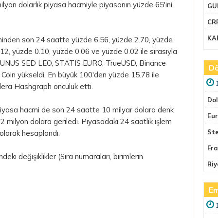
ilyon dolarlık piyasa hacmiyle piyasanın yüzde 65'ini
GU
CR
KA
iminden son 24 saatte yüzde 6.56, yüzde 2.70, yüzde
12, yüzde 0.10, yüzde 0.06 ve yüzde 0.02 ile sırasıyla
s, UNUS SED LEO, STATIS EURO, TrueUSD, Binance
Dö
oin yükseldi. En büyük 100'den yüzde 15.78 ile
dera Hashgraph öncülük etti.
Do
iyasa hacmi de son 24 saatte 10 milyar dolara denk
Eu
 milyon dolara geriledi. Piyasadaki 24 saatlik işlem
Ste
olarak hesaplandı.
Fr
deki değişiklikler (Sıra numaraları, birimlerin
Riy
Em