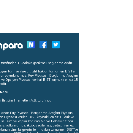
s tarafından 15 dakika gecikmeli sağlanmaktadır.
uşan tüm verilere ait telif hakları tamamen BIST'e
tekrar yayınlanamaz. Pay Piyasası, Borçlanma Araçları
m ve Opsiyon Piyasası verileri BIST kaynaklı en az 15
erdir.
ı Notu
i İletişim Hizmetleri A.Ş. tarafından
ğlanan Pay Piyasası, Borçlanma Araçları Piyasası,
on Piyasası verileri BIST kaynaklı en az 15 dakika
 BIST isim ve logosu Koruma Marka Belgesi altında
iz kullanılamaz, iktibas edilemez, değiştirilemez.
klanan tüm belgelerin telif hakları tamamen BIST'ye