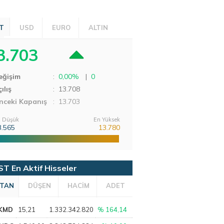
T
USD
EURO
ALTIN
3.703
eğişim
:
0,00%
|
0
ılış
:
13.708
nceki Kapanış
: 13.703
 Düşük
En Yüksek
3.565
13.780
ST En Aktif Hisseler
TAN
DÜŞEN
HACİM
ADET
KMD
15,21
1.332.342.820
% 164,14