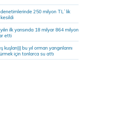
 denetimlerinde 250 milyon TL`lik
kesildi
ılın ilk yarısında 18 milyar 864 milyon
ar etti
eş kuşları||| bu yıl orman yangınlarını
rmek için tonlarca su attı