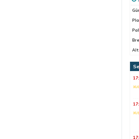
Gü
Pla
Pa
Bre
Alt
Se
17
XU
17
XU
17