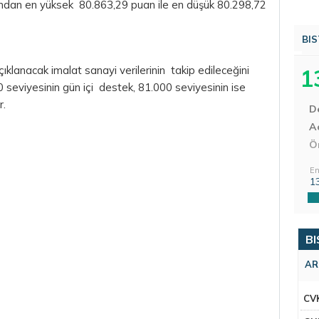
rdından en yüksek 80.863,29 puan ile en düşük 80.298,72
BIS
lanacak imalat sanayi verilerinin takip edileceğini
1
 seviyesinin gün içi destek, 81.000 seviyesinin ise
r.
D
Aç
Ö
En
1
BI
AR
CV