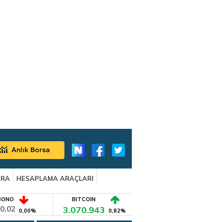
ARA
HESAPLAMA ARAÇLARI
BONO
BITCOIN
0,02
3.070.943
0,00%
0,82%