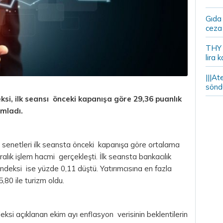
Gıda
ceza 
THY y
lira k
|||At
söndü
si, ilk seansı önceki kapanışa göre 29,36 puanlık
mladı.
 senetleri ilk seansta önceki kapanışa göre ortalama
ralık işlem hacmi gerçekleşti. İlk seansta bankacılık
ndeksi ise yüzde 0,11 düştü. Yatırımcısına en fazla
80 ile turizm oldu.
 açıklanan ekim ayı enflasyon verisinin beklentilerin