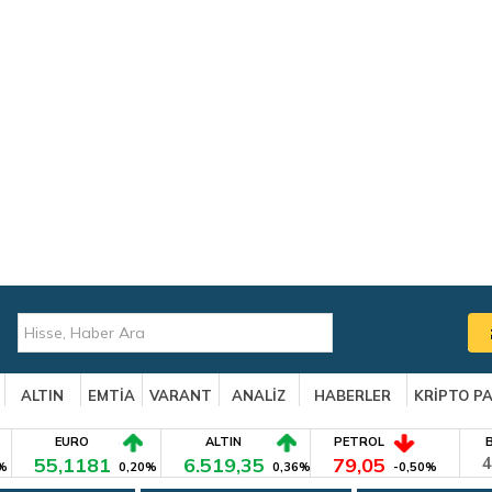
ALTIN
EMTİA
VARANT
ANALİZ
HABERLER
KRİPTO P
EURO
ALTIN
PETROL
55,1181
6.519,35
79,05
4
%
0,20%
0,36%
-0,50%