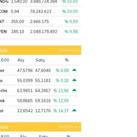
NDG
1.540,00
3.848.724.384
% 10,00
COM
5,94
78.242.623
% 10,00
NT
355,00
2.666.175
% 9,99
FEN
185,10
2.048.178.492
% 9,98
viz
daha fazla
18:00
Alış
Satış
%
lar
47,5796
47,6046
% 0,08
ro
55,0399
55,1181
% 0,20
rlin
63,9651
64,2857
% 13,96
ank
58,8665
59,1616
% 12,99
al
12,6542
12,7176
% 14,37
tia
daha fazla
18:00
Alış
Satış
%