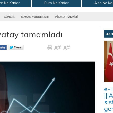
ar Ne Kadar
Euro Ne Kadar
Altın Ne K
GÜNCEL
UZMAN YORUMLARI
PİYASA TAKVİMİ
ı yatay tamamladı
uz
e-T
|||
sis
ger