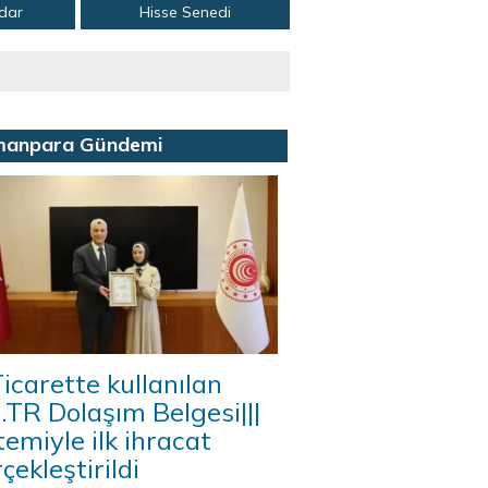
adar
Hisse Senedi
manpara Gündemi
icarette kullanılan
A.TR Dolaşım Belgesi|||
temiyle ilk ihracat
çekleştirildi