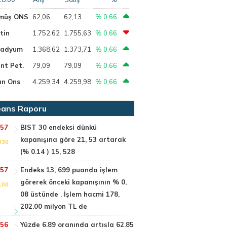
müş ONS
62,06
62,13
% 0,66
tin
1.752,62
1.755,63
% 0,66
ladyum
1.368,62
1.373,71
% 0,66
nt Pet.
79,09
79,09
% 0,66
ın Ons
4.259,34
4.259,98
% 0,66
ans Raporu
:57
BIST 30 endeksi dünkü
kapanışına göre 21, 53 artarak
030
(% 0.14 ) 15, 528
:57
Endeks 13, 699 puanda işlem
görerek önceki kapanışının % 0,
100
08 üstünde . İşlem hacmi 178,
202.00 milyon TL de
:56
Yüzde 6.89 oranında artışla 62.85