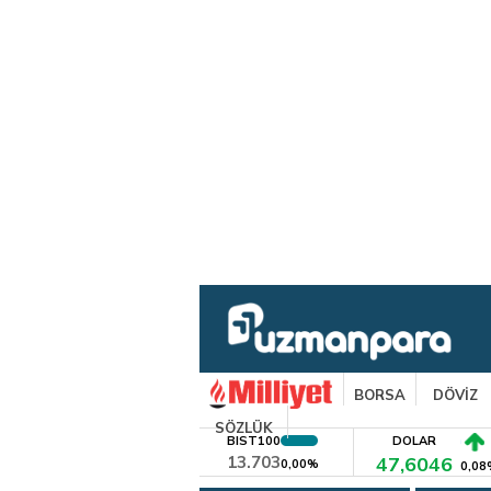
BORSA
DÖVİZ
SÖZLÜK
BIST100
DOLAR
13.703
47,6046
0,00%
0,08