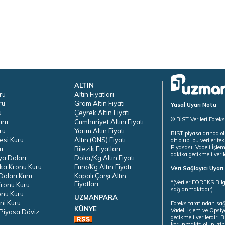
ALTIN
ru
Altın Fiyatları
ru
Gram Altın Fiyatı
Yasal Uyarı Notu
u
Çeyrek Altın Fiyatı
© BİST Verileri Forek
uru
Cumhuriyet Altını Fiyatı
ru
Yarım Altın Fiyatı
BIST piyasalarında ol
esi Kuru
Altın (ONS) Fiyatı
ait olup, bu veriler 
Piyasası, Vadeli İşle
u
Bilezik Fiyatları
dakika gecikmeli veril
ya Doları
Dolar/Kg Altın Fiyatı
ka Kronu Kuru
Euro/Kg Altın Fiyatı
Veri Sağlayıcı Uyar
oları Kuru
Kapalı Çarşı Altın
*(Veriler FOREKS Bilg
Fiyatları
ronu Kuru
sağlanmaktadır)
onu Kuru
UZMANPARA
ni Kuru
Foreks tarafından sa
KÜNYE
Vadeli İşlem ve Opsiy
Piyasa Döviz
gecikmeli verilerdir.
korunmakta olup izins