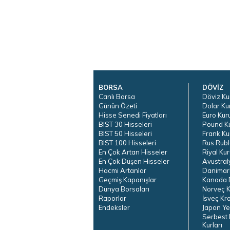
BORSA
DÖVİZ
Canlı Borsa
Döviz Ku
Günün Özeti
Dolar Ku
Hisse Senedi Fiyatları
Euro Kur
BIST 30 Hisseleri
Pound K
BIST 50 Hisseleri
Frank Ku
BIST 100 Hisseleri
Rus Rubl
En Çok Artan Hisseler
Riyal Kur
En Çok Düşen Hisseler
Avustral
Hacmi Artanlar
Danimar
Geçmiş Kapanışlar
Kanada D
Dünya Borsaları
Norveç K
Raporlar
İsveç Kr
Endeksler
Japon Ye
Serbest 
Kurları