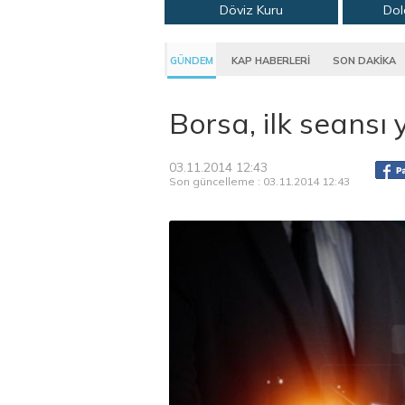
Döviz Kuru
Dol
GÜNDEM
KAP HABERLERİ
SON DAKİKA
Borsa, ilk seans
03.11.2014 12:43
Son güncelleme : 03.11.2014 12:43