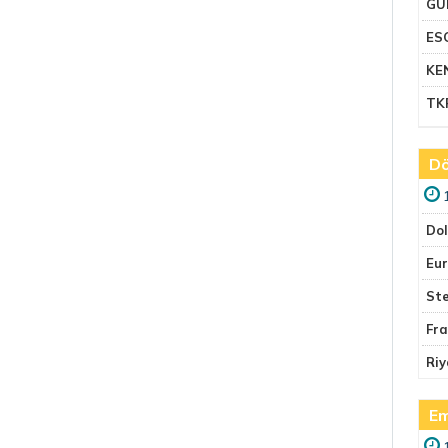
GU
ES
KE
TK
Dö
Do
Eu
Ste
Fr
Riy
Em