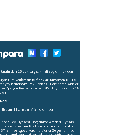
s tarafından 15 dakika gecikmeli sağlanmaktadır.
uşan tüm verilere ait telif hakları tamamen BIST'e
tekrar yayınlanamaz. Pay Piyasası, Borçlanma Araçları
m ve Opsiyon Piyasası verileri BIST kaynaklı en az 15
erdir.
ı Notu
i İletişim Hizmetleri A.Ş. tarafından
ğlanan Pay Piyasası, Borçlanma Araçları Piyasası,
on Piyasası verileri BIST kaynaklı en az 15 dakika
 BIST isim ve logosu Koruma Marka Belgesi altında
iz kullanılamaz, iktibas edilemez, değiştirilemez.