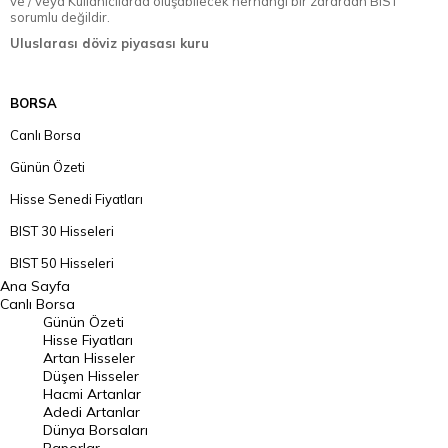
ve / veya Kullanıcılarda oluşabilecek herhangi bir zarardan BIST
sorumlu değildir.
Uluslarası döviz piyasası kuru
BORSA
Canlı Borsa
Günün Özeti
Hisse Senedi Fiyatları
BIST 30 Hisseleri
BIST 50 Hisseleri
Ana Sayfa
BIST 100 Hisseleri
Canlı Borsa
Günün Özeti
En Çok Artan Hisseler
Hisse Fiyatları
Artan Hisseler
En Çok Düşen Hisseler
Düşen Hisseler
Hacmi Artanlar
Hacmi Artanlar
Adedi Artanlar
Geçmiş Kapanışlar
Dünya Borsaları