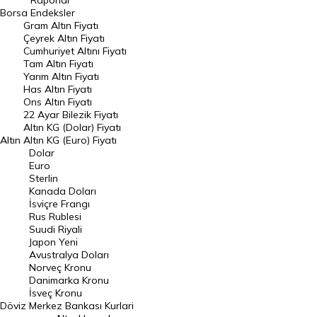
Raporlar
Dünya Borsaları
Borsa
Endeksler
Gram Altın Fiyatı
Raporlar
Çeyrek Altın Fiyatı
Endeksler
Cumhuriyet Altını Fiyatı
Tam Altın Fiyatı
Yarım Altın Fiyatı
DÖVİZ
Has Altın Fiyatı
Ons Altın Fiyatı
Döviz Kuru
22 Ayar Bilezik Fiyatı
Dolar Kuru
Altın KG (Dolar) Fiyatı
Altın
Altın KG (Euro) Fiyatı
Euro Kuru
Dolar
Euro
Pound Kuru
Sterlin
Kanada Doları
Frank Kuru
İsviçre Frangı
Riyal Kuru
Rus Rublesi
Suudi Riyali
Avustralya Doları
Japon Yeni
Avustralya Doları
Danimarka Kronu Kuru
Norveç Kronu
Danimarka Kronu
Kanada Doları Kuru
İsveç Kronu
Döviz
Merkez Bankası Kurlari
Norveç Kronu Kuru