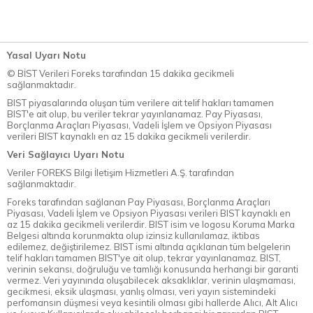
Yasal Uyarı Notu
© BİST Verileri Foreks tarafından 15 dakika gecikmeli
sağlanmaktadır.
BIST piyasalarında oluşan tüm verilere ait telif hakları tamamen
BIST'e ait olup, bu veriler tekrar yayınlanamaz. Pay Piyasası,
Borçlanma Araçları Piyasası, Vadeli İşlem ve Opsiyon Piyasası
verileri BIST kaynaklı en az 15 dakika gecikmeli verilerdir.
Veri Sağlayıcı Uyarı Notu
Veriler FOREKS Bilgi İletişim Hizmetleri A.Ş. tarafından
sağlanmaktadır.
Foreks tarafından sağlanan Pay Piyasası, Borçlanma Araçları
Piyasası, Vadeli İşlem ve Opsiyon Piyasası verileri BIST kaynaklı en
az 15 dakika gecikmeli verilerdir. BIST isim ve logosu Koruma Marka
Belgesi altında korunmakta olup izinsiz kullanılamaz, iktibas
edilemez, değiştirilemez. BIST ismi altında açıklanan tüm belgelerin
telif hakları tamamen BIST'ye ait olup, tekrar yayınlanamaz. BIST,
verinin sekansı, doğruluğu ve tamlığı konusunda herhangi bir garanti
vermez. Veri yayınında oluşabilecek aksaklıklar, verinin ulaşmaması,
gecikmesi, eksik ulaşması, yanlış olması, veri yayın sistemindeki
perfomansın düşmesi veya kesintili olması gibi hallerde Alıcı, Alt Alıcı