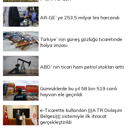
AR-GE`ye 253,5 milyar lira harcandı
Türkiye`nin güneş gözlüğü ticaretinde
İtalya imzası
ABD`nin ticari ham petrol stokları arttı
Gümrüklerde bu yıl 58 bin 519 canlı
hayvan ele geçirildi
e-Ticarette kullanılan |||A.TR Dolaşım
Belgesi||| sistemiyle ilk ihracat
gerçekleştirildi