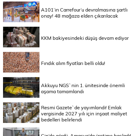
A101’in Carrefour’u devralmasına şartlı
onay! 48 mağaza elden çıkarılacak
KKM bakiyesindeki düşüş devam ediyor
Fındık alım fiyatları belli oldu!
Akkuyu NGS`nin 1. ünitesinde önemli
aşama tamamlandı
Resmi Gazete`de yayımlandı! Emlak
vergisinde 2027 yılı için inşaat maliyet
bedelleri belirlendi
Çin’de gördü, Amasya’da üretime başladı!