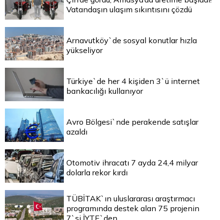
Vatandaşın ulaşım sıkıntısını çözdü
Arnavutköy`de sosyal konutlar hızla
yükseliyor
Türkiye`de her 4 kişiden 3`ü internet
bankacılığı kullanıyor
Avro Bölgesi`nde perakende satışlar
azaldı
Otomotiv ihracatı 7 ayda 24,4 milyar
dolarla rekor kırdı
TÜBİTAK`ın uluslararası araştırmacı
programında destek alan 75 projenin
7`si İYTE`den