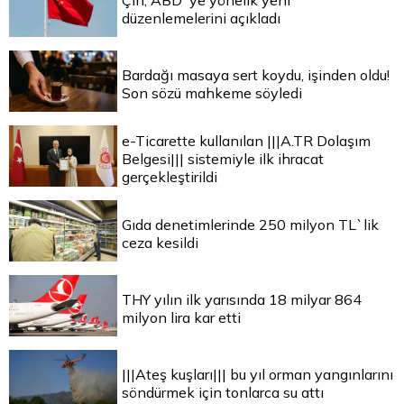
Çin, ABD`ye yönelik yeni
düzenlemelerini açıkladı
Bardağı masaya sert koydu, işinden oldu!
Son sözü mahkeme söyledi
e-Ticarette kullanılan |||A.TR Dolaşım
Belgesi||| sistemiyle ilk ihracat
gerçekleştirildi
Gıda denetimlerinde 250 milyon TL`lik
ceza kesildi
THY yılın ilk yarısında 18 milyar 864
milyon lira kar etti
|||Ateş kuşları||| bu yıl orman yangınlarını
söndürmek için tonlarca su attı