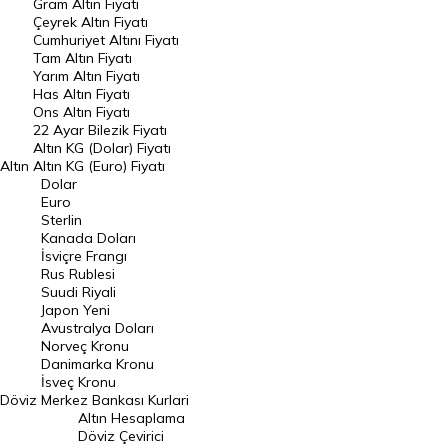
Gram Altın Fiyatı
Raporlar
Çeyrek Altın Fiyatı
Endeksler
Cumhuriyet Altını Fiyatı
Tam Altın Fiyatı
Yarım Altın Fiyatı
DÖVİZ
Has Altın Fiyatı
Ons Altın Fiyatı
Döviz Kuru
22 Ayar Bilezik Fiyatı
Dolar Kuru
Altın KG (Dolar) Fiyatı
Altın
Altın KG (Euro) Fiyatı
Euro Kuru
Dolar
Euro
Pound Kuru
Sterlin
Kanada Doları
Frank Kuru
İsviçre Frangı
Riyal Kuru
Rus Rublesi
Suudi Riyali
Avustralya Doları
Japon Yeni
Avustralya Doları
Danimarka Kronu Kuru
Norveç Kronu
Danimarka Kronu
Kanada Doları Kuru
İsveç Kronu
Döviz
Merkez Bankası Kurlari
Norveç Kronu Kuru
Altın Hesaplama
İsveç Kronu Kuru
Döviz Çevirici