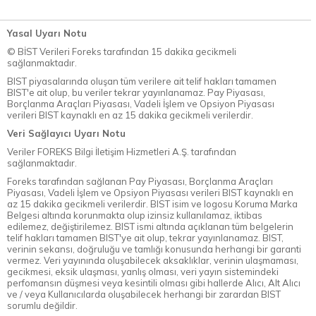
Yasal Uyarı Notu
© BİST Verileri Foreks tarafından 15 dakika gecikmeli
sağlanmaktadır.
BIST piyasalarında oluşan tüm verilere ait telif hakları tamamen
BIST'e ait olup, bu veriler tekrar yayınlanamaz. Pay Piyasası,
Borçlanma Araçları Piyasası, Vadeli İşlem ve Opsiyon Piyasası
verileri BIST kaynaklı en az 15 dakika gecikmeli verilerdir.
Veri Sağlayıcı Uyarı Notu
Veriler FOREKS Bilgi İletişim Hizmetleri A.Ş. tarafından
sağlanmaktadır.
Foreks tarafından sağlanan Pay Piyasası, Borçlanma Araçları
Piyasası, Vadeli İşlem ve Opsiyon Piyasası verileri BIST kaynaklı en
az 15 dakika gecikmeli verilerdir. BIST isim ve logosu Koruma Marka
Belgesi altında korunmakta olup izinsiz kullanılamaz, iktibas
edilemez, değiştirilemez. BIST ismi altında açıklanan tüm belgelerin
telif hakları tamamen BIST'ye ait olup, tekrar yayınlanamaz. BIST,
verinin sekansı, doğruluğu ve tamlığı konusunda herhangi bir garanti
vermez. Veri yayınında oluşabilecek aksaklıklar, verinin ulaşmaması,
gecikmesi, eksik ulaşması, yanlış olması, veri yayın sistemindeki
perfomansın düşmesi veya kesintili olması gibi hallerde Alıcı, Alt Alıcı
ve / veya Kullanıcılarda oluşabilecek herhangi bir zarardan BIST
sorumlu değildir.