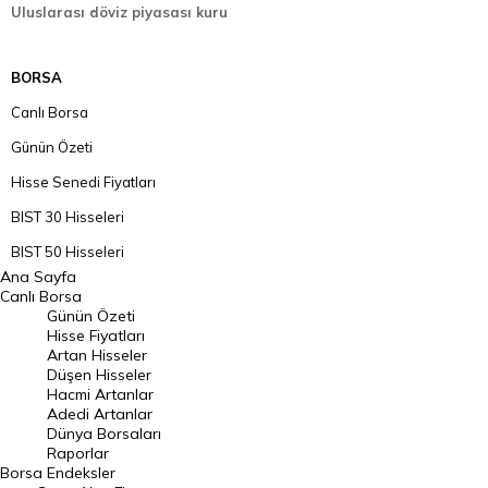
Uluslarası döviz piyasası kuru
BORSA
Canlı Borsa
Günün Özeti
Hisse Senedi Fiyatları
BIST 30 Hisseleri
BIST 50 Hisseleri
Ana Sayfa
BIST 100 Hisseleri
Canlı Borsa
Günün Özeti
En Çok Artan Hisseler
Hisse Fiyatları
Artan Hisseler
En Çok Düşen Hisseler
Düşen Hisseler
Hacmi Artanlar
Hacmi Artanlar
Adedi Artanlar
Geçmiş Kapanışlar
Dünya Borsaları
Raporlar
Dünya Borsaları
Borsa
Endeksler