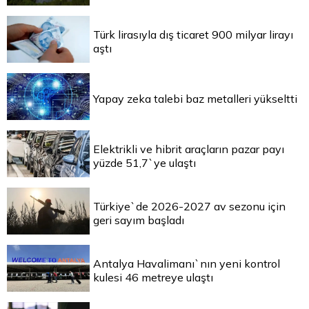
Türk lirasıyla dış ticaret 900 milyar lirayı
aştı
Yapay zeka talebi baz metalleri yükseltti
Elektrikli ve hibrit araçların pazar payı
yüzde 51,7`ye ulaştı
Türkiye`de 2026-2027 av sezonu için
geri sayım başladı
Antalya Havalimanı`nın yeni kontrol
kulesi 46 metreye ulaştı