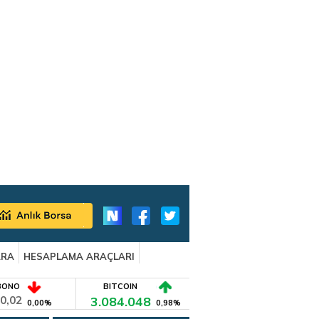
ARA
HESAPLAMA ARAÇLARI
BONO
BITCOIN
0,02
3.084.048
0,00%
0,98%