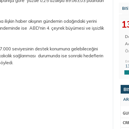
 kapanışa göre yüzde 0,25 azalışla 89.063,03 puandan
BIS
ına ilişkin haber akışının gündemin odağındaki yerini
1
ündeminde ise ABD'nin 4. çeyrek büyümesi ve işsizlik
D
Aç
.000 seviyesinin destek konumuna gelebileceğini
Ö
kalıcılık sağlanması durumunda ise sonraki hedeflerin
En
öyledi.
1
BI
AR
GU
CR