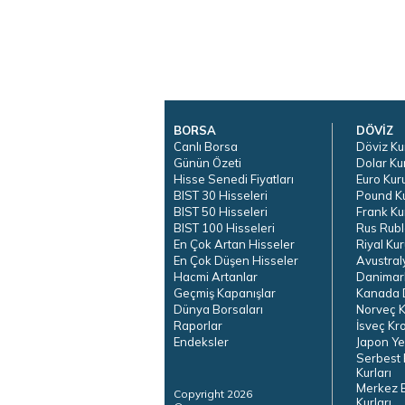
BORSA
DÖVİZ
Canlı Borsa
Döviz Ku
Günün Özeti
Dolar Ku
Hisse Senedi Fiyatları
Euro Kur
BIST 30 Hisseleri
Pound K
BIST 50 Hisseleri
Frank Ku
BIST 100 Hisseleri
Rus Rubl
En Çok Artan Hisseler
Riyal Kur
En Çok Düşen Hisseler
Avustral
Hacmi Artanlar
Danimar
Geçmiş Kapanışlar
Kanada D
Dünya Borsaları
Norveç K
Raporlar
İsveç Kr
Endeksler
Japon Ye
Serbest 
Kurları
Merkez 
Copyright 2026
Kurları