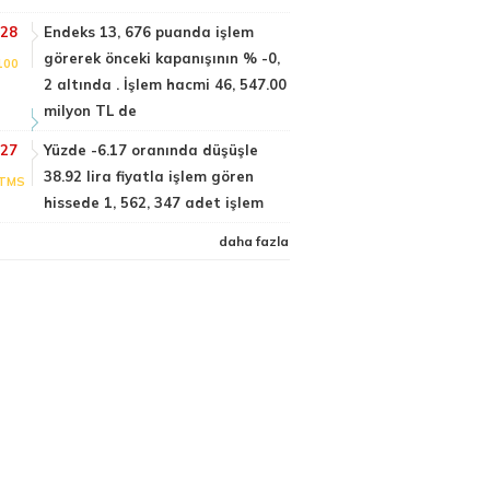
:28
Endeks 13, 676 puanda işlem
görerek önceki kapanışının % -0,
100
2 altında . İşlem hacmi 46, 547.00
milyon TL de
:27
Yüzde -6.17 oranında düşüşle
38.92 lira fiyatla işlem gören
TMS
hissede 1, 562, 347 adet işlem
daha fazla