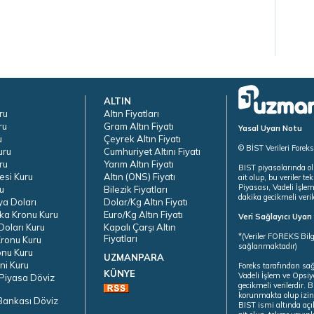
ALTIN
ru
Altın Fiyatları
ru
Gram Altın Fiyatı
Yasal Uyarı Notu
u
Çeyrek Altın Fiyatı
© BİST Verileri Forek
uru
Cumhuriyet Altını Fiyatı
ru
Yarım Altın Fiyatı
BIST piyasalarında ol
esi Kuru
Altın (ONS) Fiyatı
ait olup, bu veriler 
Piyasası, Vadeli İşle
u
Bilezik Fiyatları
dakika gecikmeli veril
ya Doları
Dolar/Kg Altın Fiyatı
ka Kronu Kuru
Euro/Kg Altın Fiyatı
Veri Sağlayıcı Uyar
oları Kuru
Kapalı Çarşı Altın
*(Veriler FOREKS Bilg
Fiyatları
ronu Kuru
sağlanmaktadır)
onu Kuru
UZMANPARA
ni Kuru
Foreks tarafından sa
KÜNYE
Vadeli İşlem ve Opsiy
Piyasa Döviz
gecikmeli verilerdir.
korunmakta olup izins
Bankası Döviz
BIST ismi altında açı