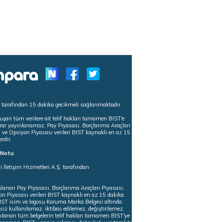
s tarafından 15 dakika gecikmeli sağlanmaktadır.
uşan tüm verilere ait telif hakları tamamen BIST'e
tekrar yayınlanamaz. Pay Piyasası, Borçlanma Araçları
m ve Opsiyon Piyasası verileri BIST kaynaklı en az 15
erdir.
ı Notu
i İletişim Hizmetleri A.Ş. tarafından
ğlanan Pay Piyasası, Borçlanma Araçları Piyasası,
on Piyasası verileri BIST kaynaklı en az 15 dakika
 BIST isim ve logosu Koruma Marka Belgesi altında
iz kullanılamaz, iktibas edilemez, değiştirilemez.
klanan tüm belgelerin telif hakları tamamen BIST'ye