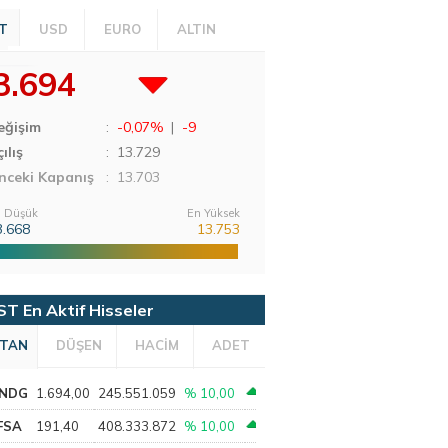
T
USD
EURO
ALTIN
3.694
eğişim
:
-0,07%
|
-9
ılış
:
13.729
nceki Kapanış
: 13.703
 Düşük
En Yüksek
3.668
13.753
ST En Aktif Hisseler
TAN
DÜŞEN
HACİM
ADET
NDG
1.694,00
245.551.059
% 10,00
FSA
191,40
408.333.872
% 10,00