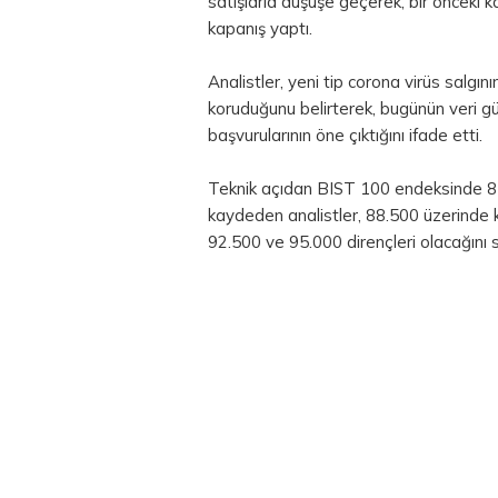
satışlarla düşüşe geçerek, bir önceki
kapanış yaptı.
Analistler, yeni tip corona virüs salgın
koruduğunu belirterek, bugünün veri g
başvurularının öne çıktığını ifade etti.
Teknik açıdan BIST 100 endeksinde 87
kaydeden analistler, 88.500 üzerinde 
92.500 ve 95.000 dirençleri olacağını s