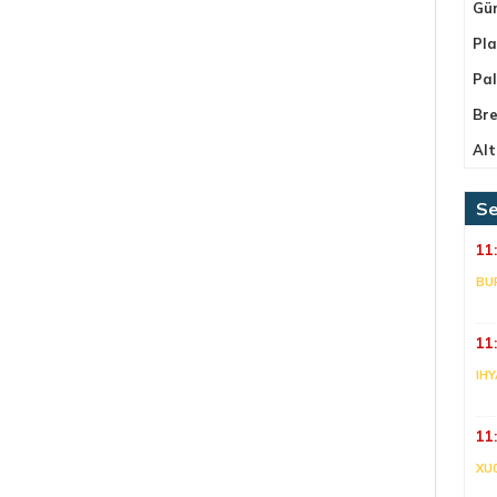
Gü
Pla
Pa
Bre
Alt
Se
11
BU
11
IHY
11
XU