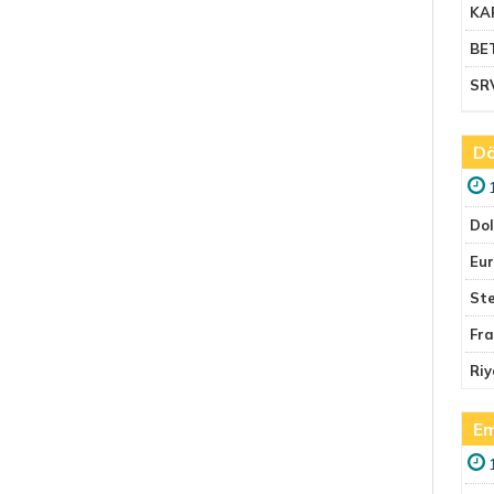
KA
BE
SR
Dö
Do
Eu
Ste
Fr
Riy
Em