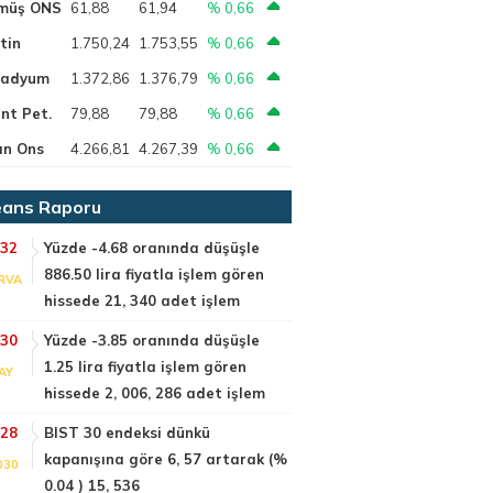
müş ONS
61,88
61,94
% 0,66
tin
1.750,24
1.753,55
% 0,66
ladyum
1.372,86
1.376,79
% 0,66
nt Pet.
79,88
79,88
% 0,66
ın Ons
4.266,81
4.267,39
% 0,66
ans Raporu
:32
Yüzde -4.68 oranında düşüşle
886.50 lira fiyatla işlem gören
RVA
hissede 21, 340 adet işlem
:30
Yüzde -3.85 oranında düşüşle
1.25 lira fiyatla işlem gören
AY
hissede 2, 006, 286 adet işlem
:28
BIST 30 endeksi dünkü
kapanışına göre 6, 57 artarak (%
030
0.04 ) 15, 536