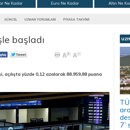
ar Ne Kadar
Euro Ne Kadar
Altın Ne K
GÜNCEL
UZMAN YORUMLARI
PİYASA TAKVİMİ
le başladı
uz
, açılışta yüzde 0,12 azalarak 88.959,88 puana
TÜ
ar
des
7`