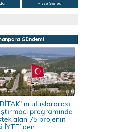
adar
Hisse Senedi
manpara Gündemi
BİTAK`ın uluslararası
aştırmacı programında
tek alan 75 projenin
si İYTE`den