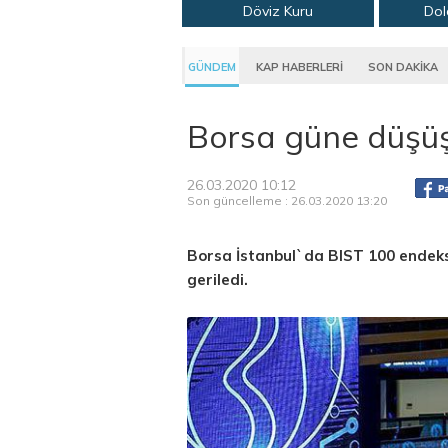
Döviz Kuru
Dol
GÜNDEM
KAP HABERLERİ
SON DAKİKA
Borsa güne düşüş
26.03.2020 10:12
Son güncelleme : 26.03.2020 13:20
Borsa İstanbul`da BIST 100 endeksi
geriledi.