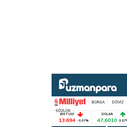
BORSA
DÖVİZ
SÖZLÜK
BIST100
DOLAR
13.694
47,6010
-0,07%
0,07