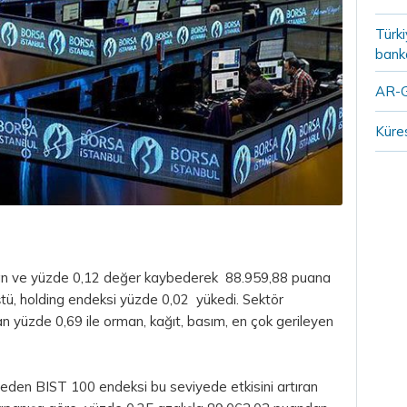
Türki
banka
AR-G
Küres
uan ve yüzde 0,12 değer kaybederek 88.959,88 puana
ştü, holding endeksi yüzde 0,02 yükedi. Sektör
n yüzde 0,69 ile orman, kağıt, basım, en çok gerileyen
 eden BIST 100 endeksi bu seviyede etkisini artıran