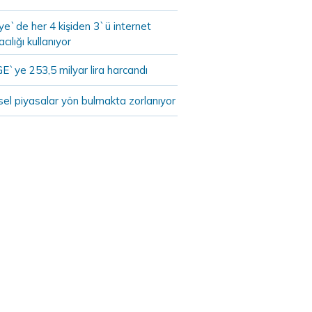
ye`de her 4 kişiden 3`ü internet
cılığı kullanıyor
E`ye 253,5 milyar lira harcandı
el piyasalar yön bulmakta zorlanıyor