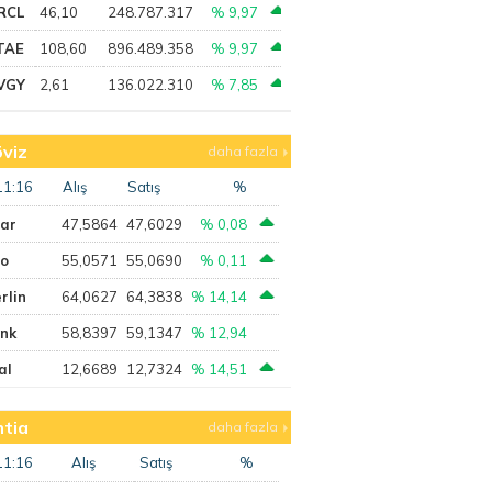
RCL
46,10
248.787.317
% 9,97
TAE
108,60
896.489.358
% 9,97
VGY
2,61
136.022.310
% 7,85
viz
daha fazla
11:16
Alış
Satış
%
lar
47,5864
47,6029
% 0,08
ro
55,0571
55,0690
% 0,11
rlin
64,0627
64,3838
% 14,14
ank
58,8397
59,1347
% 12,94
al
12,6689
12,7324
% 14,51
tia
daha fazla
11:16
Alış
Satış
%