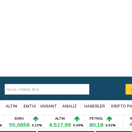
ALTIN
EMTİA
VARANT
ANALİZ
HABERLER
KRİPTO P
EURO
ALTIN
PETROL
55,0656
6.527,99
80,18
4
%
0,10%
0,49%
0,92%