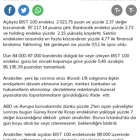
Açılışta BIST 100 endeksi, 2.021,75 puan ve yüzde 2,37 değer
kazanarak 87.217,14 puana çıktı. Bankacılık endeksi yüzde 2,73
ve holding endeksi yüzde 2,15 yükseliş kaydetti. Sektör
endeksleri arasında en fazla kazandıran yüzde 4,77 ile finansal
kiralama, faktoring, tek gerileyen ise yüzde 0,51 ile spor oldu.
Dün 84.000-87.000 bandında dalgalı bir seyir izleyen BIST 100
endeksi, günü bir önceki kapanışa göre yüzde 0,45 azalışla
85.195,39 puandan tamamladı.
Analistler, yeni tip corona virüs (Kovid-19) salgınına ilişkin
endişelerin devam etmesine karşın, merkez bankaları ve
hükümetlerin ekonomiyi destekleme adımlarıyla küresel
piyasalarda toparlanmaların görüldüğünü ifade etti.
ABD ve Avrupa borsalarında dünkü yüzde 2'leri aşan yükselişler
sonrası bugün Güney Kore'de Kospi endeksinin yaklaşık yüzde 7
değer kazandığına dikkati çeken analistler, Borsa İstanbul'da da
gün boyu alıcılı bir seyir izlenmesinin beklendiğini bildirdi.
Analistler, teknik açıdan BIST 100 endeksinde 88.000 üzerinde