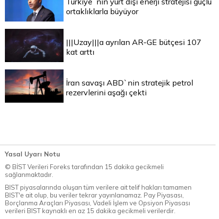
Türkiye`nin yurt dışı enerji stratejisi güçlü
ortaklıklarla büyüyor
|||Uzay|||a ayrılan AR-GE bütçesi 107
kat arttı
İran savaşı ABD`nin stratejik petrol
rezervlerini aşağı çekti
Yasal Uyarı Notu
© BİST Verileri Foreks tarafından 15 dakika gecikmeli
sağlanmaktadır.
BIST piyasalarında oluşan tüm verilere ait telif hakları tamamen
BIST'e ait olup, bu veriler tekrar yayınlanamaz. Pay Piyasası,
Borçlanma Araçları Piyasası, Vadeli İşlem ve Opsiyon Piyasası
verileri BIST kaynaklı en az 15 dakika gecikmeli verilerdir.