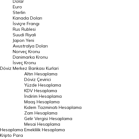
Dolar
Euro
Pound Kuru
Sterlin
Kanada Doları
Frank Kuru
İsviçre Frangı
Riyal Kuru
Rus Rublesi
Suudi Riyali
Avustralya Doları
Japon Yeni
Avustralya Doları
Danimarka Kronu Kuru
Norveç Kronu
Danimarka Kronu
Kanada Doları Kuru
İsveç Kronu
Döviz
Merkez Bankası Kurlari
Norveç Kronu Kuru
Altın Hesaplama
İsveç Kronu Kuru
Döviz Çevirici
Yüzde Hesaplama
Japon Yeni Kuru
KDV Hesaplama
İndirim Hesaplama
Serbest Piyasa Döviz Kurları
Maaş Hesaplama
Kıdem Tazminatı Hesaplama
Merkez Bankası Döviz Kurları
Zam Hesaplama
Gelir Vergisi Hesaplama
ALTIN
Mesai Hesaplama
Hesaplama
Emeklilik Hesaplama
Altın Fiyatları
Kripto Para