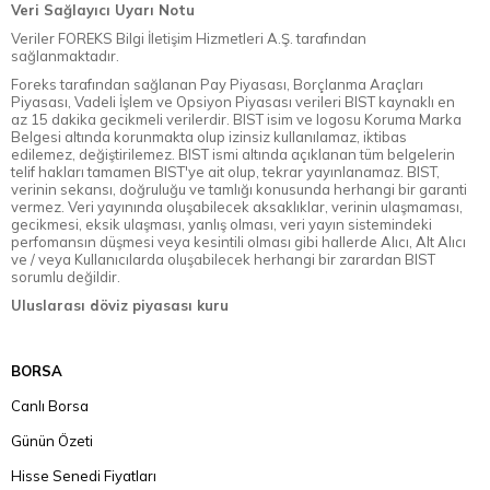
Veri Sağlayıcı Uyarı Notu
Veriler FOREKS Bilgi İletişim Hizmetleri A.Ş. tarafından
sağlanmaktadır.
Foreks tarafından sağlanan Pay Piyasası, Borçlanma Araçları
Piyasası, Vadeli İşlem ve Opsiyon Piyasası verileri BIST kaynaklı en
az 15 dakika gecikmeli verilerdir. BIST isim ve logosu Koruma Marka
Belgesi altında korunmakta olup izinsiz kullanılamaz, iktibas
edilemez, değiştirilemez. BIST ismi altında açıklanan tüm belgelerin
telif hakları tamamen BIST'ye ait olup, tekrar yayınlanamaz. BIST,
verinin sekansı, doğruluğu ve tamlığı konusunda herhangi bir garanti
vermez. Veri yayınında oluşabilecek aksaklıklar, verinin ulaşmaması,
gecikmesi, eksik ulaşması, yanlış olması, veri yayın sistemindeki
perfomansın düşmesi veya kesintili olması gibi hallerde Alıcı, Alt Alıcı
ve / veya Kullanıcılarda oluşabilecek herhangi bir zarardan BIST
sorumlu değildir.
Uluslarası döviz piyasası kuru
BORSA
Canlı Borsa
Günün Özeti
Hisse Senedi Fiyatları