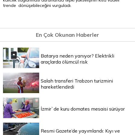
kalıcılık sağlanması durumunda tepki yükselişinin kısa vadeli
trende dönüşebileceğini vurguladı.
En Çok Okunan Haberler
Batarya neden yanıyor? Elektrikli
araçlarda ölümcül risk
Salah transferi Trabzon turizmini
hareketlendirdi
İzmir`de kuru domates mesaisi sürüyor
Resmi Gazete’de yayımlandı: Kıyı ve