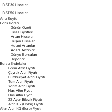
BIST 30 Hisseleri
BIST 50 Hisseleri
Ana Sayfa
BIST 100 Hisseleri
Canlı Borsa
Günün Özeti
En Çok Artan Hisseler
Hisse Fiyatları
Artan Hisseler
En Çok Düşen Hisseler
Düşen Hisseler
Hacmi Artanlar
Hacmi Artanlar
Adedi Artanlar
Geçmiş Kapanışlar
Dünya Borsaları
Raporlar
Dünya Borsaları
Borsa
Endeksler
Gram Altın Fiyatı
Raporlar
Çeyrek Altın Fiyatı
Endeksler
Cumhuriyet Altını Fiyatı
Tam Altın Fiyatı
Yarım Altın Fiyatı
DÖVİZ
Has Altın Fiyatı
Ons Altın Fiyatı
Döviz Kuru
22 Ayar Bilezik Fiyatı
Dolar Kuru
Altın KG (Dolar) Fiyatı
Altın
Altın KG (Euro) Fiyatı
Euro Kuru