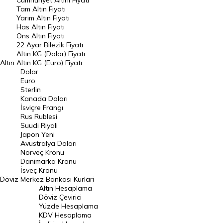
Cumhuriyet Altını Fiyatı
Tam Altın Fiyatı
Yarım Altın Fiyatı
DÖVİZ
Has Altın Fiyatı
Ons Altın Fiyatı
Döviz Kuru
22 Ayar Bilezik Fiyatı
Dolar Kuru
Altın KG (Dolar) Fiyatı
Altın
Altın KG (Euro) Fiyatı
Euro Kuru
Dolar
Euro
Pound Kuru
Sterlin
Kanada Doları
Frank Kuru
İsviçre Frangı
Riyal Kuru
Rus Rublesi
Suudi Riyali
Avustralya Doları
Japon Yeni
Avustralya Doları
Danimarka Kronu Kuru
Norveç Kronu
Danimarka Kronu
Kanada Doları Kuru
İsveç Kronu
Döviz
Merkez Bankası Kurlari
Norveç Kronu Kuru
Altın Hesaplama
İsveç Kronu Kuru
Döviz Çevirici
Yüzde Hesaplama
Japon Yeni Kuru
KDV Hesaplama