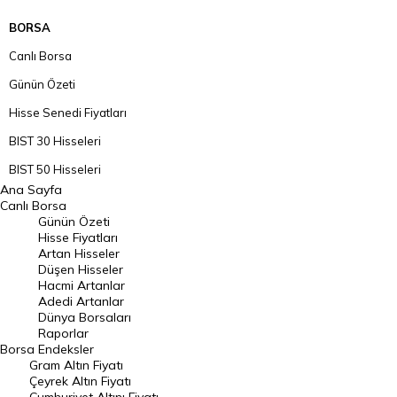
BORSA
Canlı Borsa
Günün Özeti
Hisse Senedi Fiyatları
BIST 30 Hisseleri
BIST 50 Hisseleri
Ana Sayfa
BIST 100 Hisseleri
Canlı Borsa
Günün Özeti
En Çok Artan Hisseler
Hisse Fiyatları
Artan Hisseler
En Çok Düşen Hisseler
Düşen Hisseler
Hacmi Artanlar
Hacmi Artanlar
Adedi Artanlar
Geçmiş Kapanışlar
Dünya Borsaları
Raporlar
Dünya Borsaları
Borsa
Endeksler
Gram Altın Fiyatı
Raporlar
Çeyrek Altın Fiyatı
Endeksler