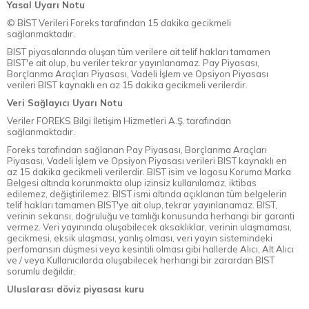
Yasal Uyarı Notu
© BİST Verileri Foreks tarafından 15 dakika gecikmeli
sağlanmaktadır.
BIST piyasalarında oluşan tüm verilere ait telif hakları tamamen
BIST'e ait olup, bu veriler tekrar yayınlanamaz. Pay Piyasası,
Borçlanma Araçları Piyasası, Vadeli İşlem ve Opsiyon Piyasası
verileri BIST kaynaklı en az 15 dakika gecikmeli verilerdir.
Veri Sağlayıcı Uyarı Notu
Veriler FOREKS Bilgi İletişim Hizmetleri A.Ş. tarafından
sağlanmaktadır.
Foreks tarafından sağlanan Pay Piyasası, Borçlanma Araçları
Piyasası, Vadeli İşlem ve Opsiyon Piyasası verileri BIST kaynaklı en
az 15 dakika gecikmeli verilerdir. BIST isim ve logosu Koruma Marka
Belgesi altında korunmakta olup izinsiz kullanılamaz, iktibas
edilemez, değiştirilemez. BIST ismi altında açıklanan tüm belgelerin
telif hakları tamamen BIST'ye ait olup, tekrar yayınlanamaz. BIST,
verinin sekansı, doğruluğu ve tamlığı konusunda herhangi bir garanti
vermez. Veri yayınında oluşabilecek aksaklıklar, verinin ulaşmaması,
gecikmesi, eksik ulaşması, yanlış olması, veri yayın sistemindeki
perfomansın düşmesi veya kesintili olması gibi hallerde Alıcı, Alt Alıcı
ve / veya Kullanıcılarda oluşabilecek herhangi bir zarardan BIST
sorumlu değildir.
Uluslarası döviz piyasası kuru