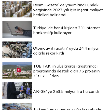
Resmi Gazete`de yayımlandı! Emlak
vergisinde 2027 yılı için inşaat maliyet
bedelleri belirlendi
Türkiye`de her 4 kişiden 3`ü internet
bankacılığı kullanıyor
Otomotiv ihracatı 7 ayda 24,4 milyar
dolarla rekor kırdı
TÜBİTAK`ın uluslararası araştırmacı
programında destek alan 75 projenin
7`si İYTE`den
AR-GE`ye 253,5 milyar lira harcandı
Türkiye`nin güneş gözlüğü ticaretinde