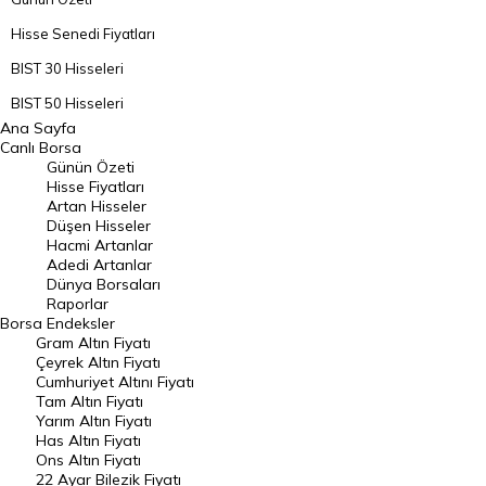
Hisse Senedi Fiyatları
BIST 30 Hisseleri
BIST 50 Hisseleri
Ana Sayfa
BIST 100 Hisseleri
Canlı Borsa
Günün Özeti
En Çok Artan Hisseler
Hisse Fiyatları
Artan Hisseler
En Çok Düşen Hisseler
Düşen Hisseler
Hacmi Artanlar
Hacmi Artanlar
Adedi Artanlar
Geçmiş Kapanışlar
Dünya Borsaları
Raporlar
Dünya Borsaları
Borsa
Endeksler
Gram Altın Fiyatı
Raporlar
Çeyrek Altın Fiyatı
Endeksler
Cumhuriyet Altını Fiyatı
Tam Altın Fiyatı
Yarım Altın Fiyatı
DÖVİZ
Has Altın Fiyatı
Ons Altın Fiyatı
Döviz Kuru
22 Ayar Bilezik Fiyatı