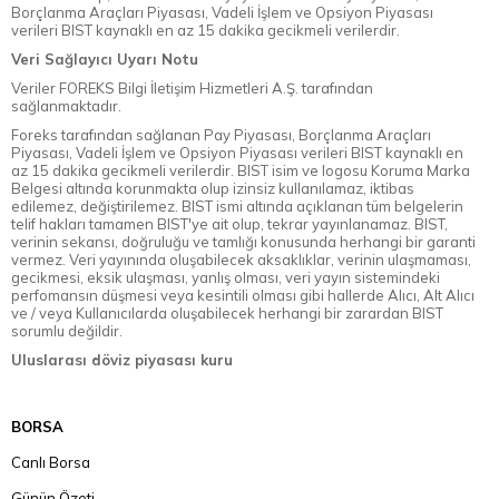
Borçlanma Araçları Piyasası, Vadeli İşlem ve Opsiyon Piyasası
verileri BIST kaynaklı en az 15 dakika gecikmeli verilerdir.
Veri Sağlayıcı Uyarı Notu
Veriler FOREKS Bilgi İletişim Hizmetleri A.Ş. tarafından
sağlanmaktadır.
Foreks tarafından sağlanan Pay Piyasası, Borçlanma Araçları
Piyasası, Vadeli İşlem ve Opsiyon Piyasası verileri BIST kaynaklı en
az 15 dakika gecikmeli verilerdir. BIST isim ve logosu Koruma Marka
Belgesi altında korunmakta olup izinsiz kullanılamaz, iktibas
edilemez, değiştirilemez. BIST ismi altında açıklanan tüm belgelerin
telif hakları tamamen BIST'ye ait olup, tekrar yayınlanamaz. BIST,
verinin sekansı, doğruluğu ve tamlığı konusunda herhangi bir garanti
vermez. Veri yayınında oluşabilecek aksaklıklar, verinin ulaşmaması,
gecikmesi, eksik ulaşması, yanlış olması, veri yayın sistemindeki
perfomansın düşmesi veya kesintili olması gibi hallerde Alıcı, Alt Alıcı
ve / veya Kullanıcılarda oluşabilecek herhangi bir zarardan BIST
sorumlu değildir.
Uluslarası döviz piyasası kuru
BORSA
Canlı Borsa
Günün Özeti