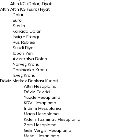
Dolar Kuru
Altın KG (Dolar) Fiyatı
Altın
Altın KG (Euro) Fiyatı
Euro Kuru
Dolar
Euro
Pound Kuru
Sterlin
Kanada Doları
Frank Kuru
İsviçre Frangı
Riyal Kuru
Rus Rublesi
Suudi Riyali
Avustralya Doları
Japon Yeni
Avustralya Doları
Danimarka Kronu Kuru
Norveç Kronu
Danimarka Kronu
Kanada Doları Kuru
İsveç Kronu
Döviz
Merkez Bankası Kurlari
Norveç Kronu Kuru
Altın Hesaplama
İsveç Kronu Kuru
Döviz Çevirici
Yüzde Hesaplama
Japon Yeni Kuru
KDV Hesaplama
İndirim Hesaplama
Serbest Piyasa Döviz Kurları
Maaş Hesaplama
Kıdem Tazminatı Hesaplama
Merkez Bankası Döviz Kurları
Zam Hesaplama
Gelir Vergisi Hesaplama
ALTIN
Mesai Hesaplama