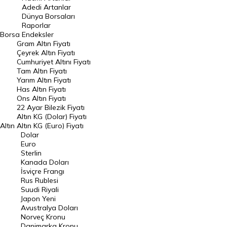
Adedi Artanlar
Geçmiş Kapanışlar
Dünya Borsaları
Raporlar
Dünya Borsaları
Borsa
Endeksler
Gram Altın Fiyatı
Raporlar
Çeyrek Altın Fiyatı
Endeksler
Cumhuriyet Altını Fiyatı
Tam Altın Fiyatı
Yarım Altın Fiyatı
DÖVİZ
Has Altın Fiyatı
Ons Altın Fiyatı
Döviz Kuru
22 Ayar Bilezik Fiyatı
Dolar Kuru
Altın KG (Dolar) Fiyatı
Altın
Altın KG (Euro) Fiyatı
Euro Kuru
Dolar
Euro
Pound Kuru
Sterlin
Kanada Doları
Frank Kuru
İsviçre Frangı
Riyal Kuru
Rus Rublesi
Suudi Riyali
Avustralya Doları
Japon Yeni
Avustralya Doları
Danimarka Kronu Kuru
Norveç Kronu
Danimarka Kronu