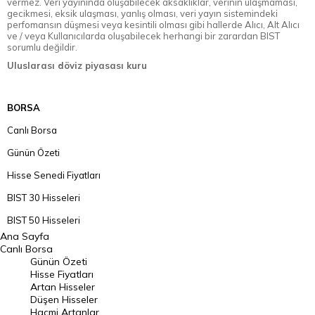
vermez. Veri yayınında oluşabilecek aksaklıklar, verinin ulaşmaması,
gecikmesi, eksik ulaşması, yanlış olması, veri yayın sistemindeki
perfomansın düşmesi veya kesintili olması gibi hallerde Alıcı, Alt Alıcı
ve / veya Kullanıcılarda oluşabilecek herhangi bir zarardan BIST
sorumlu değildir.
Uluslarası döviz piyasası kuru
BORSA
Canlı Borsa
Günün Özeti
Hisse Senedi Fiyatları
BIST 30 Hisseleri
BIST 50 Hisseleri
Ana Sayfa
BIST 100 Hisseleri
Canlı Borsa
Günün Özeti
En Çok Artan Hisseler
Hisse Fiyatları
Artan Hisseler
En Çok Düşen Hisseler
Düşen Hisseler
Hacmi Artanlar
Hacmi Artanlar