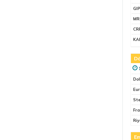
GI
MR
CR
KA
Dö
Do
Eu
Ste
Fr
Riy
Em