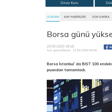
Döviz Kuru
Dol
GÜNDEM
KAP HABERLERİ
SON DAKİKA
Borsa günü yükse
20.03.2020 18:18
Son güncelleme : 21.03.2020 09:58
Borsa İstanbul`da BIST 100 endeks
puandan tamamladı.