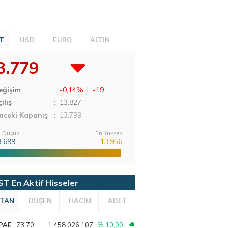
T
USD
EURO
ALTIN
3.779
eğişim
:
-0,14%
|
-19
ılış
:
13.827
nceki Kapanış
: 13.799
 Düşük
En Yüksek
3.699
13.956
ST En Aktif Hisseler
TAN
DÜŞEN
HACİM
ADET
PAE
73,70
1.458.026.107
% 10,00