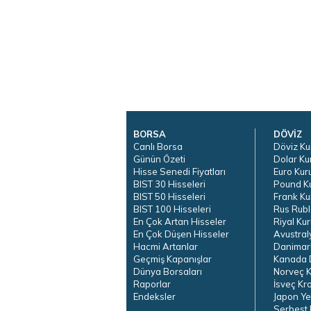
BORSA
DÖVİZ
Canlı Borsa
Döviz Ku
Günün Özeti
Dolar Ku
Hisse Senedi Fiyatları
Euro Kur
BIST 30 Hisseleri
Pound K
BIST 50 Hisseleri
Frank Ku
BIST 100 Hisseleri
Rus Rubl
En Çok Artan Hisseler
Riyal Kur
En Çok Düşen Hisseler
Avustral
Hacmi Artanlar
Danimar
Geçmiş Kapanışlar
Kanada D
Dünya Borsaları
Norveç K
Raporlar
İsveç Kr
Endeksler
Japon Ye
Serbest 