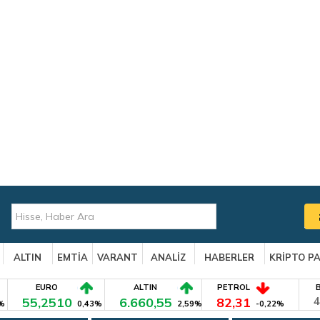
ALTIN
EMTİA
VARANT
ANALİZ
HABERLER
KRİPTO P
EURO
ALTIN
PETROL
55,2510
6.660,55
82,31
4
%
0,43%
2,59%
-0,22%