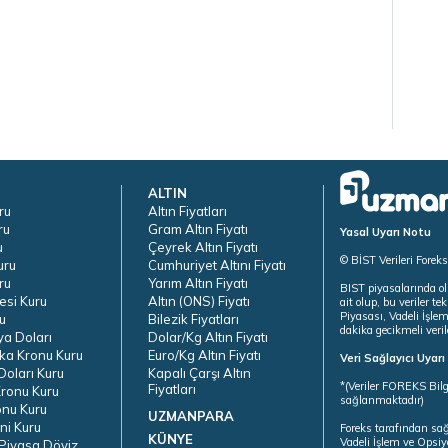
ALTIN
ru
Altın Fiyatları
ru
Gram Altın Fiyatı
Yasal Uyarı Notu
u
Çeyrek Altın Fiyatı
© BİST Verileri Forek
uru
Cumhuriyet Altını Fiyatı
ru
Yarım Altın Fiyatı
BIST piyasalarında ol
esi Kuru
Altın (ONS) Fiyatı
ait olup, bu veriler 
Piyasası, Vadeli İşle
u
Bilezik Fiyatları
dakika gecikmeli veril
ya Doları
Dolar/Kg Altın Fiyatı
ka Kronu Kuru
Euro/Kg Altın Fiyatı
Veri Sağlayıcı Uyar
oları Kuru
Kapalı Çarşı Altın
*(Veriler FOREKS Bilg
Fiyatları
ronu Kuru
sağlanmaktadır)
onu Kuru
UZMANPARA
ni Kuru
Foreks tarafından sa
KÜNYE
Vadeli İşlem ve Opsiy
Piyasa Döviz