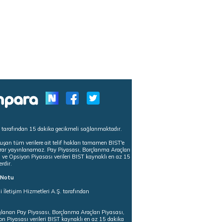
s tarafından 15 dakika gecikmeli sağlanmaktadır.
uşan tüm verilere ait telif hakları tamamen BIST'e
tekrar yayınlanamaz. Pay Piyasası, Borçlanma Araçları
m ve Opsiyon Piyasası verileri BIST kaynaklı en az 15
erdir.
ı Notu
i İletişim Hizmetleri A.Ş. tarafından
ğlanan Pay Piyasası, Borçlanma Araçları Piyasası,
on Piyasası verileri BIST kaynaklı en az 15 dakika