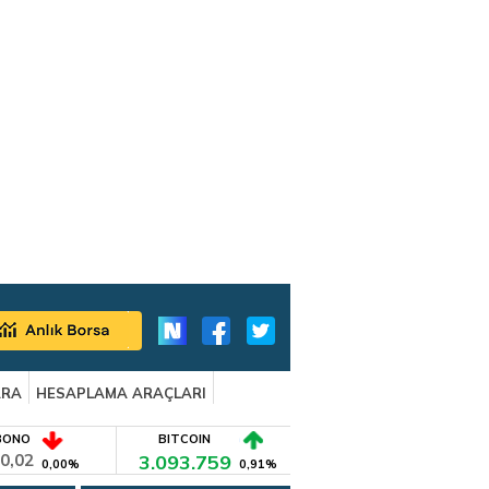
ARA
HESAPLAMA ARAÇLARI
BONO
BITCOIN
0,02
3.093.759
0,00%
0,91%