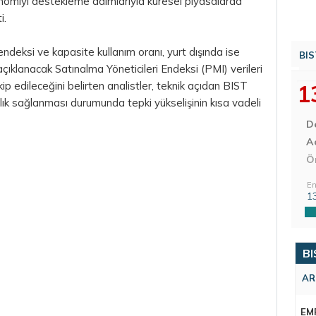
nomiyi destekleme adımlarıyla küresel piyasalarda
i.
ndeksi ve kapasite kullanım oranı, yurt dışında ise
BIS
lanacak Satınalma Yöneticileri Endeksi (PMI) verileri
p edileceğini belirten analistler, teknik açıdan BIST
1
ık sağlanması durumunda tepki yükselişinin kısa vadeli
D
Aç
Ö
En
1
BI
AR
EM