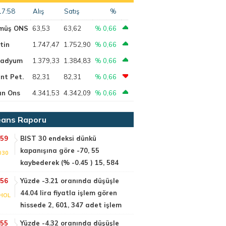
17:58
Alış
Satış
%
müş ONS
63,53
63,62
% 0,66
tin
1.747,47
1.752,90
% 0,66
ladyum
1.379,33
1.384,83
% 0,66
nt Pet.
82,31
82,31
% 0,66
ın Ons
4.341,53
4.342,09
% 0,66
ans Raporu
:59
BIST 30 endeksi dünkü
kapanışına göre -70, 55
030
kaybederek (% -0.45 ) 15, 584
:56
Yüzde -3.21 oranında düşüşle
44.04 lira fiyatla işlem gören
HOL
hissede 2, 601, 347 adet işlem
:55
Yüzde -4.32 oranında düşüşle