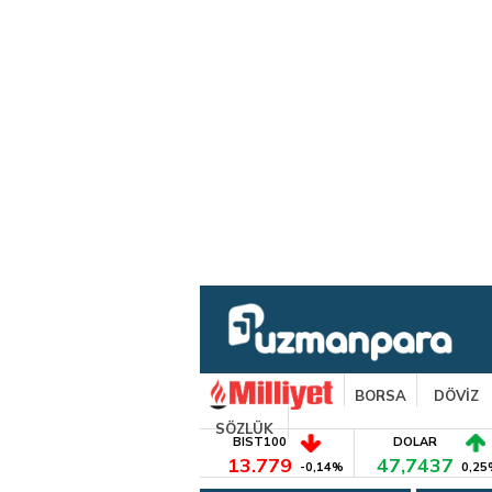
BORSA
DÖVİZ
SÖZLÜK
BIST100
DOLAR
13.779
47,7437
-0,14%
0,25