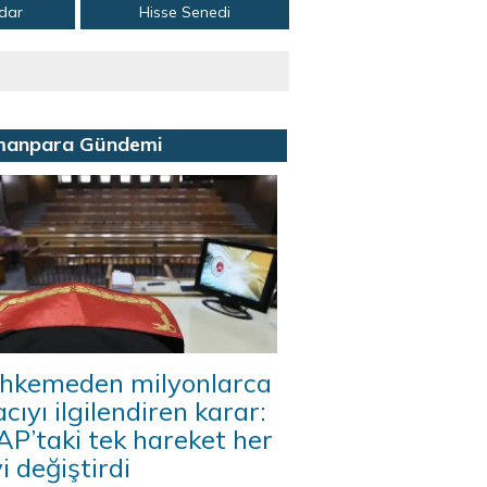
adar
Hisse Senedi
manpara Gündemi
hkemeden milyonlarca
acıyı ilgilendiren karar:
P’taki tek hareket her
i değiştirdi