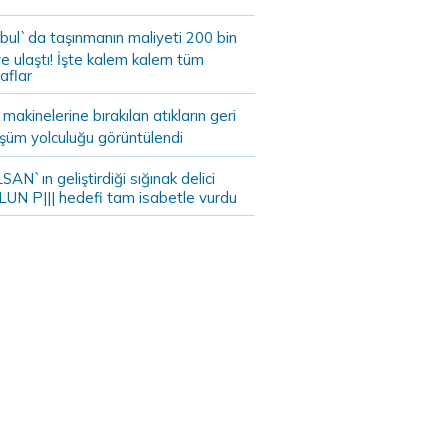
bul`da taşınmanın maliyeti 200 bin
e ulaştı! İşte kalem kalem tüm
aflar
akinelerine bırakılan atıkların geri
şüm yolculuğu görüntülendi
AN`ın geliştirdiği sığınak delici
LUN P||| hedefi tam isabetle vurdu