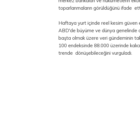
merkez bankaları ve hükümetlerin eko
toparlanmaların görüldüğünü ifade ett
Haftaya yurt içinde reel kesim güven e
ABD'de büyüme ve dünya genelinde açık
başta olmak üzere veri gündeminin taki
100 endeksinde 88.000 üzerinde kalıcıl
trende dönüşebileceğini vurguladı.