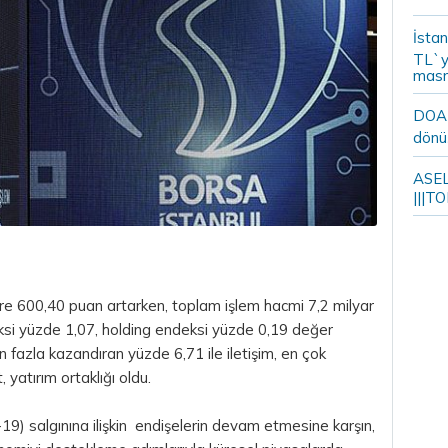
İstan
TL`y
masr
DOA m
dönü
ASELS
|||TO
re 600,40 puan artarken, toplam işlem hacmi 7,2 milyar
deksi yüzde 1,07, holding endeksi yüzde 0,19 değer
 fazla kazandıran yüzde 6,71 ile iletişim, en çok
 yatırım ortaklığı oldu.
d-19) salgınına ilişkin endişelerin devam etmesine karşın,