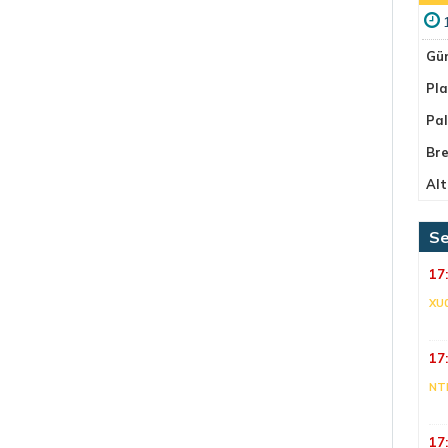
Gü
Pla
Pa
Bre
Alt
Se
17
XU
17
NT
17