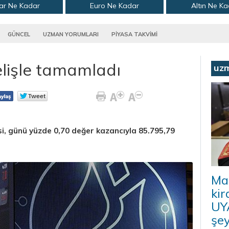
ar Ne Kadar
Euro Ne Kadar
Altın Ne K
GÜNCEL
UZMAN YORUMLARI
PİYASA TAKVİMİ
lişle tamamladı
uz
i, günü yüzde 0,70 değer kazancıyla 85.795,79
Ma
kir
UYA
şey