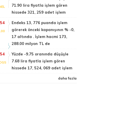
71.90 lira fiyatla işlem gören
NEL
hissede 321, 259 adet işlem
:54
Endeks 13, 776 puanda işlem
görerek önceki kapanışının % -0,
100
17 altında . İşlem hacmi 173,
288.00 milyon TL de
:54
Yüzde -9.75 oranında düşüşle
7.68 lira fiyatla işlem gören
DGS
hissede 17, 524, 069 adet işlem
daha fazla