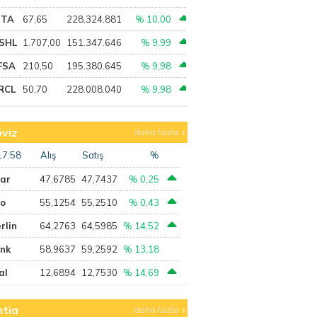
PTA
67,65
228.324.881
% 10,00
SHL
1.707,00
151.347.646
% 9,99
FSA
210,50
195.380.645
% 9,98
RCL
50,70
228.008.040
% 9,98
viz
daha fazla
17:58
Alış
Satış
%
lar
47,6785
47,7437
% 0,25
ro
55,1254
55,2510
% 0,43
rlin
64,2763
64,5985
% 14,52
ank
58,9637
59,2592
% 13,18
al
12,6894
12,7530
% 14,69
tia
daha fazla