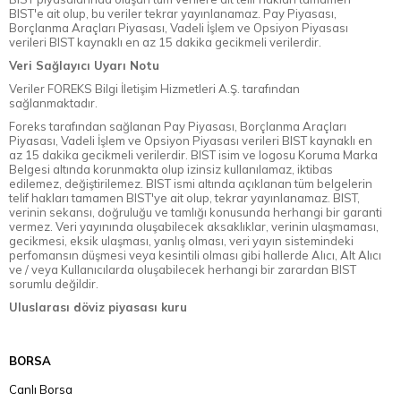
BIST'e ait olup, bu veriler tekrar yayınlanamaz. Pay Piyasası,
Borçlanma Araçları Piyasası, Vadeli İşlem ve Opsiyon Piyasası
verileri BIST kaynaklı en az 15 dakika gecikmeli verilerdir.
Veri Sağlayıcı Uyarı Notu
Veriler FOREKS Bilgi İletişim Hizmetleri A.Ş. tarafından
sağlanmaktadır.
Foreks tarafından sağlanan Pay Piyasası, Borçlanma Araçları
Piyasası, Vadeli İşlem ve Opsiyon Piyasası verileri BIST kaynaklı en
az 15 dakika gecikmeli verilerdir. BIST isim ve logosu Koruma Marka
Belgesi altında korunmakta olup izinsiz kullanılamaz, iktibas
edilemez, değiştirilemez. BIST ismi altında açıklanan tüm belgelerin
telif hakları tamamen BIST'ye ait olup, tekrar yayınlanamaz. BIST,
verinin sekansı, doğruluğu ve tamlığı konusunda herhangi bir garanti
vermez. Veri yayınında oluşabilecek aksaklıklar, verinin ulaşmaması,
gecikmesi, eksik ulaşması, yanlış olması, veri yayın sistemindeki
perfomansın düşmesi veya kesintili olması gibi hallerde Alıcı, Alt Alıcı
ve / veya Kullanıcılarda oluşabilecek herhangi bir zarardan BIST
sorumlu değildir.
Uluslarası döviz piyasası kuru
BORSA
Canlı Borsa