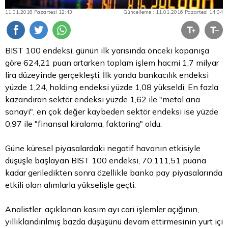
11.01.2016 Pazartesi 12:43
Güncelleme : 11.01.2016 Pazartesi 14:04
BIST 100 endeksi, günün ilk yarısında önceki kapanışa
göre 624,21 puan artarken toplam işlem hacmi 1,7 milyar
lira
düzeyinde gerçekleşti. İlk yarıda bankacılık endeksi
yüzde 1,24, holding endeksi yüzde 1,08 yükseldi. En fazla
kazandıran sektör endeksi yüzde 1,62 ile "metal ana
sanayi", en çok değer kaybeden sektör endeksi ise yüzde
0,97 ile "finansal kiralama, faktoring" oldu.
Güne küresel piyasalardaki negatif havanın etkisiyle
düşüşle başlayan BIST 100 endeksi, 70.111,51 puana
kadar geriledikten sonra özellikle banka pay piyasalarında
etkili olan alımlarla yükselişle geçti.
Analistler, açıklanan kasım ayı cari işlemler açığının,
yıllıklandırılmış bazda düşüşünü devam ettirmesinin yurt içi