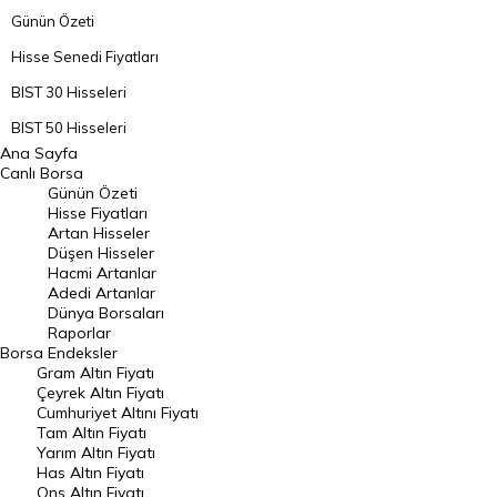
Günün Özeti
Hisse Senedi Fiyatları
BIST 30 Hisseleri
BIST 50 Hisseleri
Ana Sayfa
BIST 100 Hisseleri
Canlı Borsa
Günün Özeti
En Çok Artan Hisseler
Hisse Fiyatları
Artan Hisseler
En Çok Düşen Hisseler
Düşen Hisseler
Hacmi Artanlar
Hacmi Artanlar
Adedi Artanlar
Geçmiş Kapanışlar
Dünya Borsaları
Raporlar
Dünya Borsaları
Borsa
Endeksler
Gram Altın Fiyatı
Raporlar
Çeyrek Altın Fiyatı
Endeksler
Cumhuriyet Altını Fiyatı
Tam Altın Fiyatı
Yarım Altın Fiyatı
DÖVİZ
Has Altın Fiyatı
Ons Altın Fiyatı
Döviz Kuru