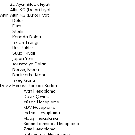
22 Ayar Bilezik Fiyatı
Dolar Kuru
Altın KG (Dolar) Fiyatı
Altın
Altın KG (Euro) Fiyatı
Euro Kuru
Dolar
Euro
Pound Kuru
Sterlin
Kanada Doları
Frank Kuru
İsviçre Frangı
Riyal Kuru
Rus Rublesi
Suudi Riyali
Avustralya Doları
Japon Yeni
Avustralya Doları
Danimarka Kronu Kuru
Norveç Kronu
Danimarka Kronu
Kanada Doları Kuru
İsveç Kronu
Döviz
Merkez Bankası Kurlari
Norveç Kronu Kuru
Altın Hesaplama
İsveç Kronu Kuru
Döviz Çevirici
Yüzde Hesaplama
Japon Yeni Kuru
KDV Hesaplama
İndirim Hesaplama
Serbest Piyasa Döviz Kurları
Maaş Hesaplama
Kıdem Tazminatı Hesaplama
Merkez Bankası Döviz Kurları
Zam Hesaplama
Gelir Vergisi Hesaplama