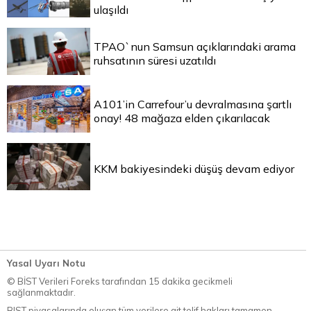
ulaşıldı
TPAO`nun Samsun açıklarındaki arama
ruhsatının süresi uzatıldı
A101’in Carrefour’u devralmasına şartlı
onay! 48 mağaza elden çıkarılacak
KKM bakiyesindeki düşüş devam ediyor
Yasal Uyarı Notu
© BİST Verileri Foreks tarafından 15 dakika gecikmeli
sağlanmaktadır.
BIST piyasalarında oluşan tüm verilere ait telif hakları tamamen