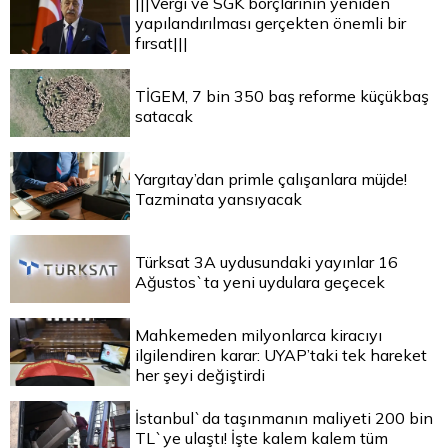
|||Vergi ve SGK borçlarının yeniden
yapılandırılması gerçekten önemli bir
fırsat|||
TİGEM, 7 bin 350 baş reforme küçükbaş
satacak
Yargıtay’dan primle çalışanlara müjde!
Tazminata yansıyacak
Türksat 3A uydusundaki yayınlar 16
Ağustos`ta yeni uydulara geçecek
Mahkemeden milyonlarca kiracıyı
ilgilendiren karar: UYAP’taki tek hareket
her şeyi değiştirdi
İstanbul`da taşınmanın maliyeti 200 bin
TL`ye ulaştı! İşte kalem kalem tüm