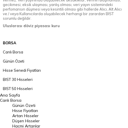
vermez. Veri yayınında oluşabilecek aksaklıklar, verinin ulaşmaması,
gecikmesi, eksik ulaşması, yanlış olması, veri yayın sistemindeki
perfomansın düşmesi veya kesintili olması gibi hallerde Alıcı, Alt Alıcı
ve / veya Kullanıcılarda oluşabilecek herhangi bir zarardan BIST
sorumlu değildir.
Uluslarası döviz piyasası kuru
BORSA
Canlı Borsa
Günün Özeti
Hisse Senedi Fiyatları
BIST 30 Hisseleri
BIST 50 Hisseleri
Ana Sayfa
BIST 100 Hisseleri
Canlı Borsa
Günün Özeti
En Çok Artan Hisseler
Hisse Fiyatları
Artan Hisseler
En Çok Düşen Hisseler
Düşen Hisseler
Hacmi Artanlar
Hacmi Artanlar