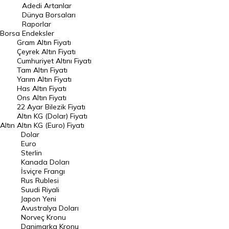
Adedi Artanlar
Geçmiş Kapanışlar
Dünya Borsaları
Raporlar
Dünya Borsaları
Borsa
Endeksler
Gram Altın Fiyatı
Raporlar
Çeyrek Altın Fiyatı
Endeksler
Cumhuriyet Altını Fiyatı
Tam Altın Fiyatı
Yarım Altın Fiyatı
DÖVİZ
Has Altın Fiyatı
Ons Altın Fiyatı
Döviz Kuru
22 Ayar Bilezik Fiyatı
Dolar Kuru
Altın KG (Dolar) Fiyatı
Altın
Altın KG (Euro) Fiyatı
Euro Kuru
Dolar
Euro
Pound Kuru
Sterlin
Kanada Doları
Frank Kuru
İsviçre Frangı
Riyal Kuru
Rus Rublesi
Suudi Riyali
Avustralya Doları
Japon Yeni
Avustralya Doları
Danimarka Kronu Kuru
Norveç Kronu
Danimarka Kronu