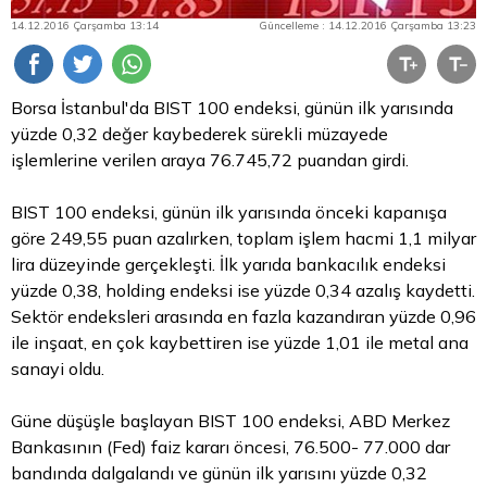
14.12.2016 Çarşamba 13:14
Güncelleme : 14.12.2016 Çarşamba 13:23
Borsa
İstanbul'da BIST 100 endeksi, günün ilk yarısında
yüzde 0,32 değer kaybederek sürekli müzayede
işlemlerine verilen araya 76.745,72 puandan girdi.
BIST 100 endeksi, günün ilk yarısında önceki kapanışa
göre 249,55 puan azalırken, toplam işlem hacmi 1,1 milyar
lira
düzeyinde gerçekleşti. İlk yarıda bankacılık endeksi
yüzde 0,38, holding endeksi ise yüzde 0,34 azalış kaydetti.
Sektör endeksleri arasında en fazla kazandıran yüzde 0,96
ile inşaat, en çok kaybettiren ise yüzde 1,01 ile
metal
ana
sanayi oldu.
Güne düşüşle başlayan BIST 100 endeksi, ABD Merkez
Bankasının (Fed) faiz kararı öncesi, 76.500- 77.000 dar
bandında dalgalandı ve günün ilk yarısını yüzde 0,32