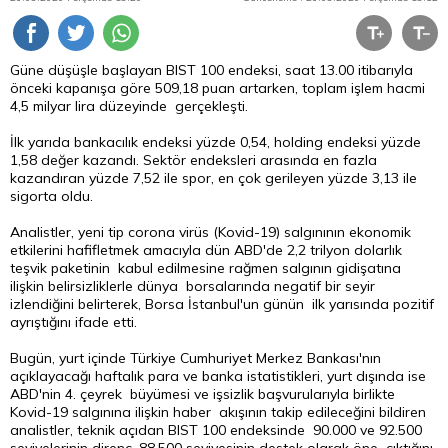
Güne düşüşle başlayan BIST 100 endeksi, saat 13.00 itibarıyla
önceki kapanışa göre 509,18 puan artarken, toplam işlem hacmi
4,5 milyar lira düzeyinde gerçekleşti.
İlk yarıda bankacılık endeksi yüzde 0,54, holding endeksi yüzde
1,58 değer kazandı. Sektör endeksleri arasında en fazla
kazandıran yüzde 7,52 ile spor, en çok gerileyen yüzde 3,13 ile
sigorta oldu.
Analistler, yeni tip corona virüs (Kovid-19) salgınının ekonomik
etkilerini hafifletmek amacıyla dün ABD'de 2,2 trilyon dolarlık
teşvik paketinin kabul edilmesine rağmen salgının gidişatına
ilişkin belirsizliklerle dünya borsalarında negatif bir seyir
izlendiğini belirterek, Borsa İstanbul'un günün ilk yarısında pozitif
ayrıştığını ifade etti.
Bugün, yurt içinde Türkiye Cumhuriyet Merkez Bankası'nın
açıklayacağı haftalık para ve banka istatistikleri, yurt dışında ise
ABD'nin 4. çeyrek büyümesi ve işsizlik başvurularıyla birlikte
Kovid-19 salgınına ilişkin haber akışının takip edileceğini bildiren
analistler, teknik açıdan BIST 100 endeksinde 90.000 ve 92.500