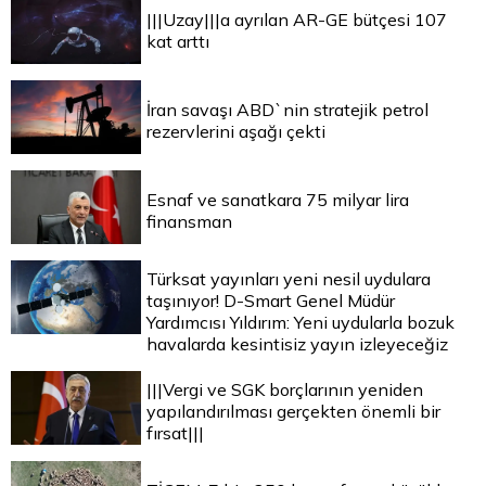
|||Uzay|||a ayrılan AR-GE bütçesi 107
kat arttı
İran savaşı ABD`nin stratejik petrol
rezervlerini aşağı çekti
Esnaf ve sanatkara 75 milyar lira
finansman
Türksat yayınları yeni nesil uydulara
taşınıyor! D-Smart Genel Müdür
Yardımcısı Yıldırım: Yeni uydularla bozuk
havalarda kesintisiz yayın izleyeceğiz
|||Vergi ve SGK borçlarının yeniden
yapılandırılması gerçekten önemli bir
fırsat|||