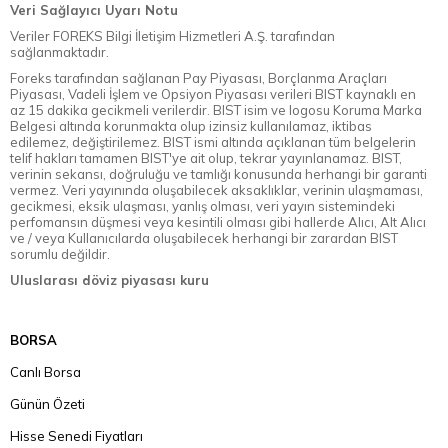
Veri Sağlayıcı Uyarı Notu
Veriler FOREKS Bilgi İletişim Hizmetleri A.Ş. tarafından
sağlanmaktadır.
Foreks tarafından sağlanan Pay Piyasası, Borçlanma Araçları
Piyasası, Vadeli İşlem ve Opsiyon Piyasası verileri BIST kaynaklı en
az 15 dakika gecikmeli verilerdir. BIST isim ve logosu Koruma Marka
Belgesi altında korunmakta olup izinsiz kullanılamaz, iktibas
edilemez, değiştirilemez. BIST ismi altında açıklanan tüm belgelerin
telif hakları tamamen BIST'ye ait olup, tekrar yayınlanamaz. BIST,
verinin sekansı, doğruluğu ve tamlığı konusunda herhangi bir garanti
vermez. Veri yayınında oluşabilecek aksaklıklar, verinin ulaşmaması,
gecikmesi, eksik ulaşması, yanlış olması, veri yayın sistemindeki
perfomansın düşmesi veya kesintili olması gibi hallerde Alıcı, Alt Alıcı
ve / veya Kullanıcılarda oluşabilecek herhangi bir zarardan BIST
sorumlu değildir.
Uluslarası döviz piyasası kuru
BORSA
Canlı Borsa
Günün Özeti
Hisse Senedi Fiyatları