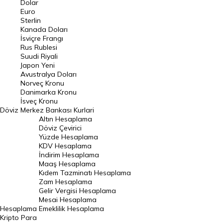
Dolar
Euro
Pound Kuru
Sterlin
Kanada Doları
Frank Kuru
İsviçre Frangı
Riyal Kuru
Rus Rublesi
Suudi Riyali
Avustralya Doları
Japon Yeni
Avustralya Doları
Danimarka Kronu Kuru
Norveç Kronu
Danimarka Kronu
Kanada Doları Kuru
İsveç Kronu
Döviz
Merkez Bankası Kurlari
Norveç Kronu Kuru
Altın Hesaplama
İsveç Kronu Kuru
Döviz Çevirici
Yüzde Hesaplama
Japon Yeni Kuru
KDV Hesaplama
İndirim Hesaplama
Serbest Piyasa Döviz Kurları
Maaş Hesaplama
Kıdem Tazminatı Hesaplama
Merkez Bankası Döviz Kurları
Zam Hesaplama
Gelir Vergisi Hesaplama
ALTIN
Mesai Hesaplama
Hesaplama
Emeklilik Hesaplama
Altın Fiyatları
Kripto Para