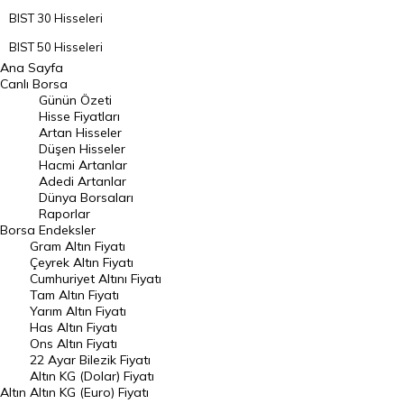
BIST 30 Hisseleri
BIST 50 Hisseleri
Ana Sayfa
BIST 100 Hisseleri
Canlı Borsa
Günün Özeti
En Çok Artan Hisseler
Hisse Fiyatları
Artan Hisseler
En Çok Düşen Hisseler
Düşen Hisseler
Hacmi Artanlar
Hacmi Artanlar
Adedi Artanlar
Geçmiş Kapanışlar
Dünya Borsaları
Raporlar
Dünya Borsaları
Borsa
Endeksler
Gram Altın Fiyatı
Raporlar
Çeyrek Altın Fiyatı
Endeksler
Cumhuriyet Altını Fiyatı
Tam Altın Fiyatı
Yarım Altın Fiyatı
DÖVİZ
Has Altın Fiyatı
Ons Altın Fiyatı
Döviz Kuru
22 Ayar Bilezik Fiyatı
Dolar Kuru
Altın KG (Dolar) Fiyatı
Altın
Altın KG (Euro) Fiyatı
Euro Kuru