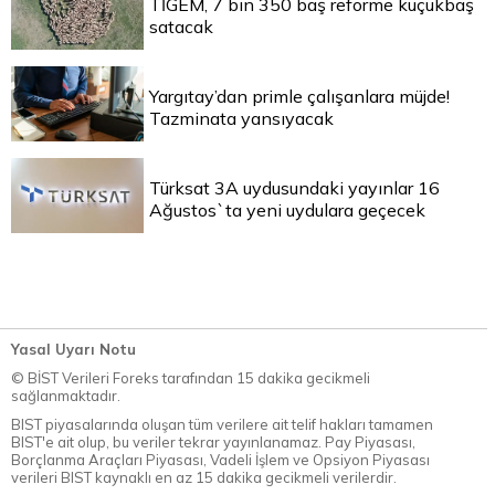
TİGEM, 7 bin 350 baş reforme küçükbaş
satacak
Yargıtay’dan primle çalışanlara müjde!
Tazminata yansıyacak
Türksat 3A uydusundaki yayınlar 16
Ağustos`ta yeni uydulara geçecek
Yasal Uyarı Notu
© BİST Verileri Foreks tarafından 15 dakika gecikmeli
sağlanmaktadır.
BIST piyasalarında oluşan tüm verilere ait telif hakları tamamen
BIST'e ait olup, bu veriler tekrar yayınlanamaz. Pay Piyasası,
Borçlanma Araçları Piyasası, Vadeli İşlem ve Opsiyon Piyasası
verileri BIST kaynaklı en az 15 dakika gecikmeli verilerdir.