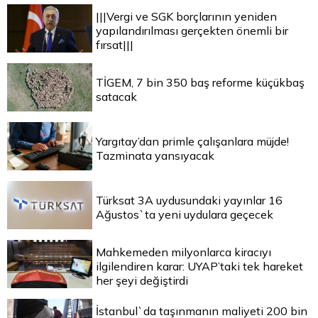
|||Vergi ve SGK borçlarının yeniden
yapılandırılması gerçekten önemli bir
fırsat|||
TİGEM, 7 bin 350 baş reforme küçükbaş
satacak
Yargıtay’dan primle çalışanlara müjde!
Tazminata yansıyacak
Türksat 3A uydusundaki yayınlar 16
Ağustos`ta yeni uydulara geçecek
Mahkemeden milyonlarca kiracıyı
ilgilendiren karar: UYAP’taki tek hareket
her şeyi değiştirdi
İstanbul`da taşınmanın maliyeti 200 bin