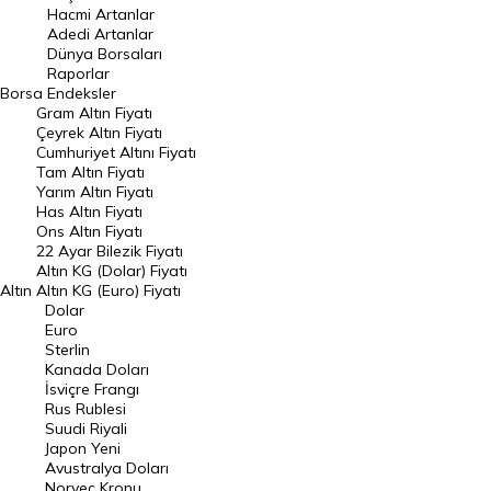
Hacmi Artanlar
Hacmi Artanlar
Adedi Artanlar
Geçmiş Kapanışlar
Dünya Borsaları
Raporlar
Dünya Borsaları
Borsa
Endeksler
Gram Altın Fiyatı
Raporlar
Çeyrek Altın Fiyatı
Endeksler
Cumhuriyet Altını Fiyatı
Tam Altın Fiyatı
Yarım Altın Fiyatı
DÖVİZ
Has Altın Fiyatı
Ons Altın Fiyatı
Döviz Kuru
22 Ayar Bilezik Fiyatı
Dolar Kuru
Altın KG (Dolar) Fiyatı
Altın
Altın KG (Euro) Fiyatı
Euro Kuru
Dolar
Euro
Pound Kuru
Sterlin
Kanada Doları
Frank Kuru
İsviçre Frangı
Riyal Kuru
Rus Rublesi
Suudi Riyali
Avustralya Doları
Japon Yeni
Avustralya Doları
Danimarka Kronu Kuru
Norveç Kronu