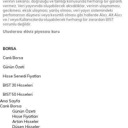
verinin sekansı, doğruluğu ve tamlığı konusunda herhangi bir garanti
vermez. Veri yayınında oluşabilecek aksaklıklar, verinin ulaşmaması,
gecikmesi, eksik ulaşması, yanlış olması, veri yayın sistemindeki
perfomansın düşmesi veya kesintili olması gibi hallerde Alıcı, Alt Alıcı
ve / veya Kullanıcılarda oluşabilecek herhangi bir zarardan BIST
sorumlu değildir.
Uluslarası döviz piyasası kuru
BORSA
Canlı Borsa
Günün Özeti
Hisse Senedi Fiyatları
BIST 30 Hisseleri
BIST 50 Hisseleri
Ana Sayfa
BIST 100 Hisseleri
Canlı Borsa
Günün Özeti
En Çok Artan Hisseler
Hisse Fiyatları
Artan Hisseler
En Çok Düşen Hisseler
Düşen Hisseler