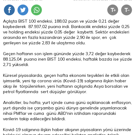
Açılışta BIST 100 endeksi, 188,02 puan ve yüzde 0,21 değer
kaybederek 87.937,02 puana indi. Bankacılık endeksi yüzde 0,25
ve holding endeksi yüzde 0,05 değer kaybetti. Sektör endeksleri
arasında en fazla kazandıran yüzde 2,90 ile spor, en çok
gerileyen ise yüzde 2,83 ile ulaştırma oldu.
Geçen haftanın son işlem gününde yüzde 3,72 değer kaybederek
88.125,04 puana inen BIST 100 endeksi, haftalık bazda ise yüzde
2,71 yükseldi.
Küresel piyasalarda, geçen hafta ekonomi teşvikleri ile etkili olan
iyimserlik, yeni tip corona virüs (Kovid-19) salgınına ilişkin haber
akışı ile törpülenirken, yeni haftanın açılışında Asya borsaları ve
petrol fiyatlarında sert düşüşler görülüyor.
Analistler, bu hafta, yurt içinde cuma günü açıklanacak enflasyon,
yurt dışında ise çarşamba günü dünya genelinde yayımlanacak
nihai PMI'lar ve cuma günü ABD'nin istihdam raporundaki
verilerin takip edileceğini bildirdi.
Kovid-19 salgınına ilişkin haber akışının piyasaların yönü üzerinde