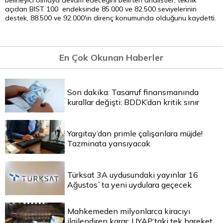
belirleyici olmaya devam edeceğini belirten analistler, teknik
açıdan BIST 100 endeksinde 85.000 ve 82.500 seviyelerinin
destek, 88.500 ve 92.000'in direnç konumunda olduğunu kaydetti.
En Çok Okunan Haberler
Son dakika: Tasarruf finansmanında
kurallar değişti: BDDK’dan kritik sınır
Yargıtay’dan primle çalışanlara müjde!
Tazminata yansıyacak
Türksat 3A uydusundaki yayınlar 16
Ağustos`ta yeni uydulara geçecek
Mahkemeden milyonlarca kiracıyı
ilgilendiren karar: UYAP’taki tek hareket