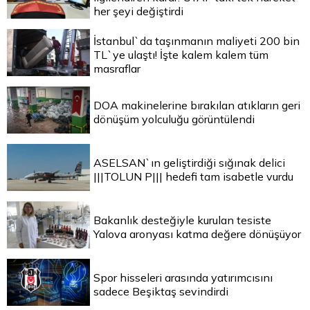
her şeyi değiştirdi
İstanbul`da taşınmanın maliyeti 200 bin
TL`ye ulaştı! İşte kalem kalem tüm
masraflar
DOA makinelerine bırakılan atıkların geri
dönüşüm yolculuğu görüntülendi
ASELSAN`ın geliştirdiği sığınak delici
|||TOLUN P||| hedefi tam isabetle vurdu
Bakanlık desteğiyle kurulan tesiste
Yalova aronyası katma değere dönüşüyor
Spor hisseleri arasında yatırımcısını
sadece Beşiktaş sevindirdi