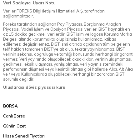
Veri Sağlayıcı Uyarı Notu
Veriler FOREKS Bilgi İletişim Hizmetleri A.Ş. tarafından
sağlanmaktadır.
Foreks tarafından sağlanan Pay Piyasası, Borçlanma Araçları
Piyasası, Vadeli İşlem ve Opsiyon Piyasası verileri BIST kaynaklı en
az 15 dakika gecikmeli verilerdir. BIST isim ve logosu Koruma Marka
Belgesi altında korunmakta olup izinsiz kullanılamaz, iktibas
edilemez, değiştirilemez. BIST ismi altında açıklanan tüm belgelerin
telif hakları tamamen BIST'ye ait olup, tekrar yayınlanamaz. BIST,
verinin sekansı, doğruluğu ve tamlığı konusunda herhangi bir garanti
vermez. Veri yayınında oluşabilecek aksaklıklar, verinin ulaşmaması,
gecikmesi, eksik ulaşması, yanlış olması, veri yayın sistemindeki
perfomansın düşmesi veya kesintili olması gibi hallerde Alıcı, Alt Alıcı
ve / veya Kullanıcılarda oluşabilecek herhangi bir zarardan BIST
sorumlu değildir.
Uluslarası döviz piyasası kuru
BORSA
Canlı Borsa
Günün Özeti
Hisse Senedi Fiyatları