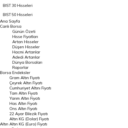
BIST 30 Hisseleri
BIST 50 Hisseleri
Ana Sayfa
BIST 100 Hisseleri
Canlı Borsa
Günün Özeti
En Çok Artan Hisseler
Hisse Fiyatları
Artan Hisseler
En Çok Düşen Hisseler
Düşen Hisseler
Hacmi Artanlar
Hacmi Artanlar
Adedi Artanlar
Geçmiş Kapanışlar
Dünya Borsaları
Raporlar
Dünya Borsaları
Borsa
Endeksler
Gram Altın Fiyatı
Raporlar
Çeyrek Altın Fiyatı
Endeksler
Cumhuriyet Altını Fiyatı
Tam Altın Fiyatı
Yarım Altın Fiyatı
DÖVİZ
Has Altın Fiyatı
Ons Altın Fiyatı
Döviz Kuru
22 Ayar Bilezik Fiyatı
Dolar Kuru
Altın KG (Dolar) Fiyatı
Altın
Altın KG (Euro) Fiyatı
Euro Kuru