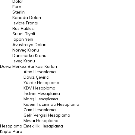
Dolar
Euro
Pound Kuru
Sterlin
Kanada Doları
Frank Kuru
İsviçre Frangı
Riyal Kuru
Rus Rublesi
Suudi Riyali
Avustralya Doları
Japon Yeni
Avustralya Doları
Danimarka Kronu Kuru
Norveç Kronu
Danimarka Kronu
Kanada Doları Kuru
İsveç Kronu
Döviz
Merkez Bankası Kurlari
Norveç Kronu Kuru
Altın Hesaplama
İsveç Kronu Kuru
Döviz Çevirici
Yüzde Hesaplama
Japon Yeni Kuru
KDV Hesaplama
İndirim Hesaplama
Serbest Piyasa Döviz Kurları
Maaş Hesaplama
Kıdem Tazminatı Hesaplama
Merkez Bankası Döviz Kurları
Zam Hesaplama
Gelir Vergisi Hesaplama
ALTIN
Mesai Hesaplama
Hesaplama
Emeklilik Hesaplama
Altın Fiyatları
Kripto Para