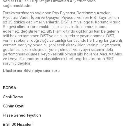
Veriler FOREKS Bilgi İletişim Hizmetleri A.Ş. tarafından
sağlanmaktadır.
Foreks tarafından sağlanan Pay Piyasası, Borçlanma Araçları
Piyasası, Vadeli İşlem ve Opsiyon Piyasası verileri BIST kaynaklı en
az 15 dakika gecikmeli verilerdir. BIST isim ve logosu Koruma Marka
Belgesi altında korunmakta olup izinsiz kullanılamaz, iktibas
edilemez, değiştirilemez. BIST ismi altında açıklanan tüm belgelerin
telif hakları tamamen BIST'ye ait olup, tekrar yayınlanamaz. BIST,
verinin sekansı, doğruluğu ve tamlığı konusunda herhangi bir garanti
vermez. Veri yayınında oluşabilecek aksaklıklar, verinin ulaşmaması,
gecikmesi, eksik ulaşması, yanlış olması, veri yayın sistemindeki
perfomansın düşmesi veya kesintili olması gibi hallerde Alıcı, Alt Alıcı
ve / veya Kullanıcılarda oluşabilecek herhangi bir zarardan BIST
sorumlu değildir.
Uluslarası döviz piyasası kuru
BORSA
Canlı Borsa
Günün Özeti
Hisse Senedi Fiyatları
BIST 30 Hisseleri