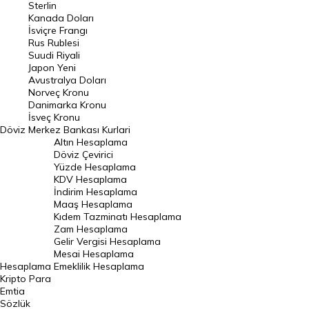
Sterlin
Kanada Doları
Frank Kuru
İsviçre Frangı
Riyal Kuru
Rus Rublesi
Suudi Riyali
Avustralya Doları
Japon Yeni
Avustralya Doları
Danimarka Kronu Kuru
Norveç Kronu
Danimarka Kronu
Kanada Doları Kuru
İsveç Kronu
Döviz
Merkez Bankası Kurlari
Norveç Kronu Kuru
Altın Hesaplama
İsveç Kronu Kuru
Döviz Çevirici
Yüzde Hesaplama
Japon Yeni Kuru
KDV Hesaplama
İndirim Hesaplama
Serbest Piyasa Döviz Kurları
Maaş Hesaplama
Kıdem Tazminatı Hesaplama
Merkez Bankası Döviz Kurları
Zam Hesaplama
Gelir Vergisi Hesaplama
ALTIN
Mesai Hesaplama
Hesaplama
Emeklilik Hesaplama
Altın Fiyatları
Kripto Para
Emtia
Gram Altın Fiyatı
Sözlük