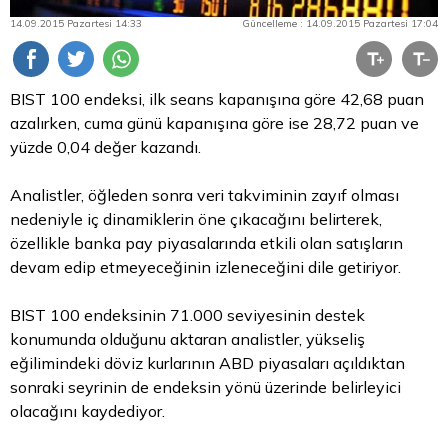
14.09.2015 Pazartesi 14:33
Güncelleme : 14.09.2015 Pazartesi 17:04
BIST 100 endeksi, ilk seans kapanışına göre 42,68 puan
azalırken, cuma günü kapanışına göre ise 28,72 puan ve
yüzde 0,04 değer kazandı.
Analistler, öğleden sonra veri takviminin zayıf olması
nedeniyle iç dinamiklerin öne çıkacağını belirterek,
özellikle banka pay piyasalarında etkili olan satışların
devam
edip
etmeyeceğinin izleneceğini dile getiriyor.
BIST 100 endeksinin 71.000 seviyesinin destek
konumunda olduğunu aktaran analistler, yükseliş
eğilimindeki
döviz
kurlarının ABD piyasaları açıldıktan
sonraki seyrinin de endeksin yönü üzerinde belirleyici
olacağını kaydediyor.