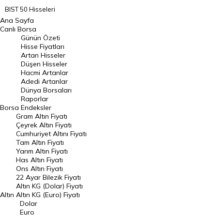
BIST 50 Hisseleri
Ana Sayfa
BIST 100 Hisseleri
Canlı Borsa
Günün Özeti
En Çok Artan Hisseler
Hisse Fiyatları
Artan Hisseler
En Çok Düşen Hisseler
Düşen Hisseler
Hacmi Artanlar
Hacmi Artanlar
Adedi Artanlar
Geçmiş Kapanışlar
Dünya Borsaları
Raporlar
Dünya Borsaları
Borsa
Endeksler
Gram Altın Fiyatı
Raporlar
Çeyrek Altın Fiyatı
Endeksler
Cumhuriyet Altını Fiyatı
Tam Altın Fiyatı
Yarım Altın Fiyatı
DÖVİZ
Has Altın Fiyatı
Ons Altın Fiyatı
Döviz Kuru
22 Ayar Bilezik Fiyatı
Dolar Kuru
Altın KG (Dolar) Fiyatı
Altın
Altın KG (Euro) Fiyatı
Euro Kuru
Dolar
Euro
Pound Kuru