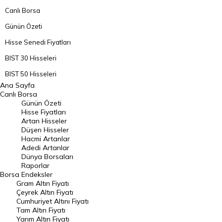
Canlı Borsa
Günün Özeti
Hisse Senedi Fiyatları
BIST 30 Hisseleri
BIST 50 Hisseleri
Ana Sayfa
BIST 100 Hisseleri
Canlı Borsa
Günün Özeti
En Çok Artan Hisseler
Hisse Fiyatları
Artan Hisseler
En Çok Düşen Hisseler
Düşen Hisseler
Hacmi Artanlar
Hacmi Artanlar
Adedi Artanlar
Geçmiş Kapanışlar
Dünya Borsaları
Raporlar
Dünya Borsaları
Borsa
Endeksler
Gram Altın Fiyatı
Raporlar
Çeyrek Altın Fiyatı
Endeksler
Cumhuriyet Altını Fiyatı
Tam Altın Fiyatı
Yarım Altın Fiyatı
DÖVİZ