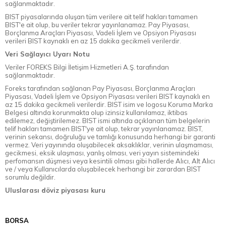
sağlanmaktadır.
BIST piyasalarında oluşan tüm verilere ait telif hakları tamamen
BIST'e ait olup, bu veriler tekrar yayınlanamaz. Pay Piyasası,
Borçlanma Araçları Piyasası, Vadeli İşlem ve Opsiyon Piyasası
verileri BIST kaynaklı en az 15 dakika gecikmeli verilerdir.
Veri Sağlayıcı Uyarı Notu
Veriler FOREKS Bilgi İletişim Hizmetleri A.Ş. tarafından
sağlanmaktadır.
Foreks tarafından sağlanan Pay Piyasası, Borçlanma Araçları
Piyasası, Vadeli İşlem ve Opsiyon Piyasası verileri BIST kaynaklı en
az 15 dakika gecikmeli verilerdir. BIST isim ve logosu Koruma Marka
Belgesi altında korunmakta olup izinsiz kullanılamaz, iktibas
edilemez, değiştirilemez. BIST ismi altında açıklanan tüm belgelerin
telif hakları tamamen BIST'ye ait olup, tekrar yayınlanamaz. BIST,
verinin sekansı, doğruluğu ve tamlığı konusunda herhangi bir garanti
vermez. Veri yayınında oluşabilecek aksaklıklar, verinin ulaşmaması,
gecikmesi, eksik ulaşması, yanlış olması, veri yayın sistemindeki
perfomansın düşmesi veya kesintili olması gibi hallerde Alıcı, Alt Alıcı
ve / veya Kullanıcılarda oluşabilecek herhangi bir zarardan BIST
sorumlu değildir.
Uluslarası döviz piyasası kuru
BORSA