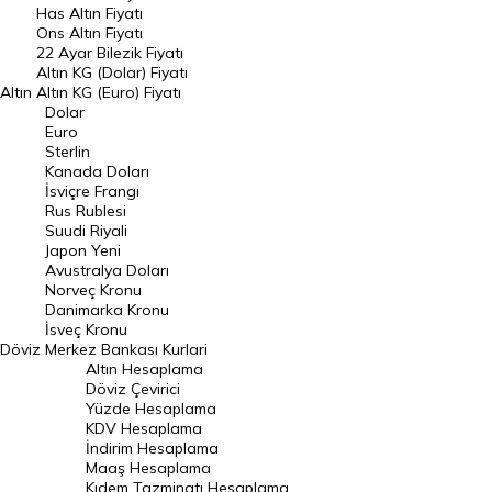
Has Altın Fiyatı
Ons Altın Fiyatı
Döviz Kuru
22 Ayar Bilezik Fiyatı
Dolar Kuru
Altın KG (Dolar) Fiyatı
Altın
Altın KG (Euro) Fiyatı
Euro Kuru
Dolar
Euro
Pound Kuru
Sterlin
Kanada Doları
Frank Kuru
İsviçre Frangı
Riyal Kuru
Rus Rublesi
Suudi Riyali
Avustralya Doları
Japon Yeni
Avustralya Doları
Danimarka Kronu Kuru
Norveç Kronu
Danimarka Kronu
Kanada Doları Kuru
İsveç Kronu
Döviz
Merkez Bankası Kurlari
Norveç Kronu Kuru
Altın Hesaplama
İsveç Kronu Kuru
Döviz Çevirici
Yüzde Hesaplama
Japon Yeni Kuru
KDV Hesaplama
İndirim Hesaplama
Serbest Piyasa Döviz Kurları
Maaş Hesaplama
Kıdem Tazminatı Hesaplama
Merkez Bankası Döviz Kurları