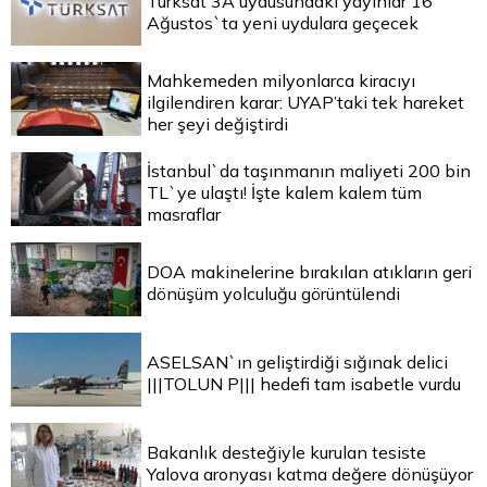
Türksat 3A uydusundaki yayınlar 16
Ağustos`ta yeni uydulara geçecek
Mahkemeden milyonlarca kiracıyı
ilgilendiren karar: UYAP’taki tek hareket
her şeyi değiştirdi
İstanbul`da taşınmanın maliyeti 200 bin
TL`ye ulaştı! İşte kalem kalem tüm
masraflar
DOA makinelerine bırakılan atıkların geri
dönüşüm yolculuğu görüntülendi
ASELSAN`ın geliştirdiği sığınak delici
|||TOLUN P||| hedefi tam isabetle vurdu
Bakanlık desteğiyle kurulan tesiste
Yalova aronyası katma değere dönüşüyor