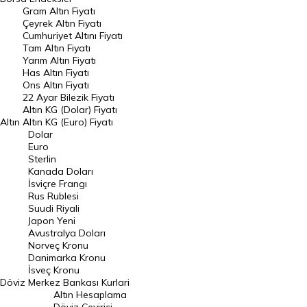
Gram Altın Fiyatı
Raporlar
Çeyrek Altın Fiyatı
Endeksler
Cumhuriyet Altını Fiyatı
Tam Altın Fiyatı
Yarım Altın Fiyatı
DÖVİZ
Has Altın Fiyatı
Ons Altın Fiyatı
Döviz Kuru
22 Ayar Bilezik Fiyatı
Dolar Kuru
Altın KG (Dolar) Fiyatı
Altın
Altın KG (Euro) Fiyatı
Euro Kuru
Dolar
Euro
Pound Kuru
Sterlin
Kanada Doları
Frank Kuru
İsviçre Frangı
Riyal Kuru
Rus Rublesi
Suudi Riyali
Avustralya Doları
Japon Yeni
Avustralya Doları
Danimarka Kronu Kuru
Norveç Kronu
Danimarka Kronu
Kanada Doları Kuru
İsveç Kronu
Döviz
Merkez Bankası Kurlari
Norveç Kronu Kuru
Altın Hesaplama
İsveç Kronu Kuru