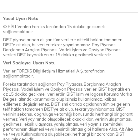
Yasal Uyarı Notu
© BİST Verileri Foreks tarafından 15 dakika gecikmeli
sağlanmaktadır.
BIST piyasalarında oluşan tüm verilere ait telif hakları tamamen
BIST'e ait olup, bu veriler tekrar yayınlanamaz. Pay Piyasası,
Borçlanma Araçları Piyasası, Vadeli İşlem ve Opsiyon Piyasası
verileri BIST kaynaklı en az 15 dakika gecikmeli verilerdir.
Veri Sağlayıcı Uyarı Notu
Veriler FOREKS Bilgi İletişim Hizmetleri A.Ş. tarafından
sağlanmaktadır.
Foreks tarafından sağlanan Pay Piyasası, Borçlanma Araçları
Piyasası, Vadeli İşlem ve Opsiyon Piyasası verileri BIST kaynaklı en
az 15 dakika gecikmeli verilerdir. BIST isim ve logosu Koruma Marka
Belgesi altında korunmakta olup izinsiz kullanılamaz, iktibas
edilemez, değiştirilemez. BIST ismi altında açıklanan tüm belgelerin
telif hakları tamamen BIST'ye ait olup, tekrar yayınlanamaz. BIST,
verinin sekansı, doğruluğu ve tamlığı konusunda herhangi bir garanti
vermez. Veri yayınında oluşabilecek aksaklıklar, verinin ulaşmaması,
gecikmesi, eksik ulaşması, yanlış olması, veri yayın sistemindeki
perfomansın düşmesi veya kesintili olması gibi hallerde Alıcı, Alt Alıcı
ve / veya Kullanıcılarda oluşabilecek herhangi bir zarardan BIST
sorumlu değildir.