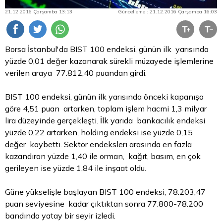
21.12.2016 Çarşamba 13:13
Güncelleme : 21.12.2016 Çarşamba 16:03
Borsa
İstanbul'da BIST 100 endeksi, günün ilk yarısında
yüzde 0,01 değer kazanarak sürekli müzayede işlemlerine
verilen araya 77.812,40 puandan girdi.
BIST 100 endeksi, günün ilk yarısında önceki kapanışa
göre 4,51 puan artarken, toplam işlem hacmi 1,3 milyar
lira
düzeyinde gerçekleşti. İlk yarıda bankacılık endeksi
yüzde 0,22 artarken, holding endeksi ise yüzde 0,15
değer kaybetti. Sektör endeksleri arasında en fazla
kazandıran yüzde 1,40 ile orman, kağıt, basım, en çok
gerileyen ise yüzde 1,84 ile inşaat oldu.
Güne yükselişle başlayan BIST 100 endeksi, 78.203,47
puan seviyesine kadar çıktıktan sonra 77.800-78.200
bandında yatay bir seyir izledi.