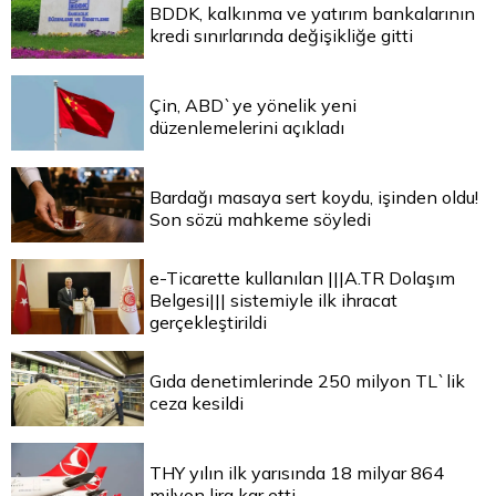
BDDK, kalkınma ve yatırım bankalarının
kredi sınırlarında değişikliğe gitti
Çin, ABD`ye yönelik yeni
düzenlemelerini açıkladı
Bardağı masaya sert koydu, işinden oldu!
Son sözü mahkeme söyledi
e-Ticarette kullanılan |||A.TR Dolaşım
Belgesi||| sistemiyle ilk ihracat
gerçekleştirildi
Gıda denetimlerinde 250 milyon TL`lik
ceza kesildi
THY yılın ilk yarısında 18 milyar 864
milyon lira kar etti