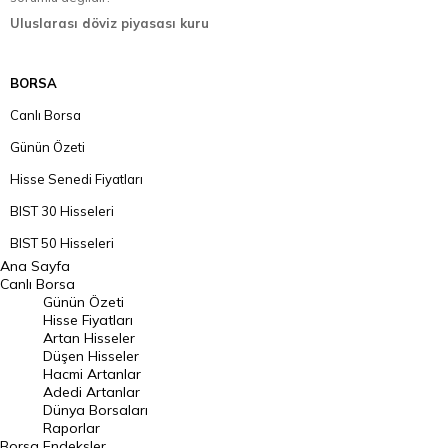
Uluslarası döviz piyasası kuru
BORSA
Canlı Borsa
Günün Özeti
Hisse Senedi Fiyatları
BIST 30 Hisseleri
BIST 50 Hisseleri
Ana Sayfa
BIST 100 Hisseleri
Canlı Borsa
Günün Özeti
En Çok Artan Hisseler
Hisse Fiyatları
Artan Hisseler
En Çok Düşen Hisseler
Düşen Hisseler
Hacmi Artanlar
Hacmi Artanlar
Adedi Artanlar
Geçmiş Kapanışlar
Dünya Borsaları
Raporlar
Dünya Borsaları
Borsa
Endeksler