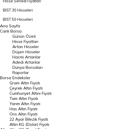
Hisse Senedi Fiyatları
BIST 30 Hisseleri
BIST 50 Hisseleri
Ana Sayfa
BIST 100 Hisseleri
Canlı Borsa
Günün Özeti
En Çok Artan Hisseler
Hisse Fiyatları
Artan Hisseler
En Çok Düşen Hisseler
Düşen Hisseler
Hacmi Artanlar
Hacmi Artanlar
Adedi Artanlar
Geçmiş Kapanışlar
Dünya Borsaları
Raporlar
Dünya Borsaları
Borsa
Endeksler
Gram Altın Fiyatı
Raporlar
Çeyrek Altın Fiyatı
Endeksler
Cumhuriyet Altını Fiyatı
Tam Altın Fiyatı
Yarım Altın Fiyatı
DÖVİZ
Has Altın Fiyatı
Ons Altın Fiyatı
Döviz Kuru
22 Ayar Bilezik Fiyatı
Dolar Kuru
Altın KG (Dolar) Fiyatı