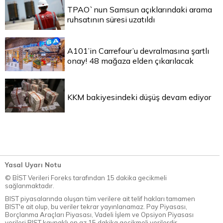
TPAO`nun Samsun açıklarındaki arama
ruhsatının süresi uzatıldı
A101’in Carrefour’u devralmasına şartlı
onay! 48 mağaza elden çıkarılacak
KKM bakiyesindeki düşüş devam ediyor
Yasal Uyarı Notu
© BİST Verileri Foreks tarafından 15 dakika gecikmeli
sağlanmaktadır.
BIST piyasalarında oluşan tüm verilere ait telif hakları tamamen
BIST'e ait olup, bu veriler tekrar yayınlanamaz. Pay Piyasası,
Borçlanma Araçları Piyasası, Vadeli İşlem ve Opsiyon Piyasası
verileri BIST kaynaklı en az 15 dakika gecikmeli verilerdir.