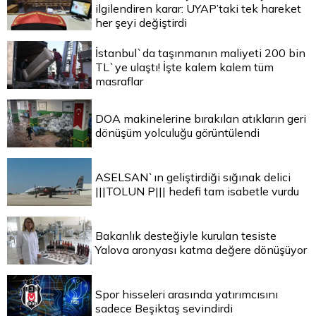
ilgilendiren karar: UYAP’taki tek hareket
her şeyi değiştirdi
İstanbul`da taşınmanın maliyeti 200 bin
TL`ye ulaştı! İşte kalem kalem tüm
masraflar
DOA makinelerine bırakılan atıkların geri
dönüşüm yolculuğu görüntülendi
ASELSAN`ın geliştirdiği sığınak delici
|||TOLUN P||| hedefi tam isabetle vurdu
Bakanlık desteğiyle kurulan tesiste
Yalova aronyası katma değere dönüşüyor
Spor hisseleri arasında yatırımcısını
sadece Beşiktaş sevindirdi