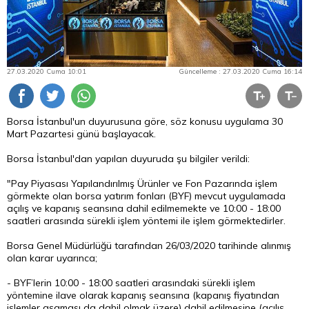
27.03.2020 Cuma 10:01
Güncelleme : 27.03.2020 Cuma 16:14
Borsa İstanbul'un duyurusuna göre, söz konusu uygulama 30
Mart Pazartesi günü başlayacak.
Borsa İstanbul'dan yapılan duyuruda şu bilgiler verildi:
"Pay Piyasası Yapılandırılmış Ürünler ve Fon Pazarında işlem
görmekte olan borsa yatırım fonları (BYF) mevcut uygulamada
açılış ve kapanış seansına dahil edilmemekte ve 10:00 - 18:00
saatleri arasında sürekli işlem yöntemi ile işlem görmektedirler.
Borsa Genel Müdürlüğü tarafından 26/03/2020 tarihinde alınmış
olan karar uyarınca;
- BYF’lerin 10:00 - 18:00 saatleri arasındaki sürekli işlem
yöntemine ilave olarak kapanış seansına (kapanış fiyatından
işlemler aşaması da dahil olmak üzere) dahil edilmesine (açılış