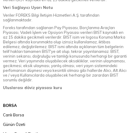
Veri Sağlayıcı Uyarı Notu
Veriler FOREKS Bilgi İletişim Hizmetleri A.Ş. tarafından
sağlanmaktadır.
Foreks tarafından sağlanan Pay Piyasası, Borçlanma Araçları
Piyasası, Vadeli İşlem ve Opsiyon Piyasası verileri BIST kaynaklı en
az 15 dakika gecikmeli verilerdir. BIST isim ve logosu Koruma Marka
Belgesi altında korunmakta olup izinsiz kullanılamaz, iktibas
edilemez, değiştirilemez. BIST ismi altında açıklanan tüm belgelerin
telif hakları tamamen BIST'ye ait olup, tekrar yayınlanamaz. BIST,
verinin sekansı, doğruluğu ve tamlığı konusunda herhangi bir garanti
vermez. Veri yayınında oluşabilecek aksaklıklar, verinin ulaşmaması,
gecikmesi, eksik ulaşması, yanlış olması, veri yayın sistemindeki
perfomansın düşmesi veya kesintili olması gibi hallerde Alıcı, Alt Alıcı
ve / veya Kullanıcılarda oluşabilecek herhangi bir zarardan BIST
sorumlu değildir.
Uluslarası döviz piyasası kuru
BORSA
Canlı Borsa
Günün Özeti