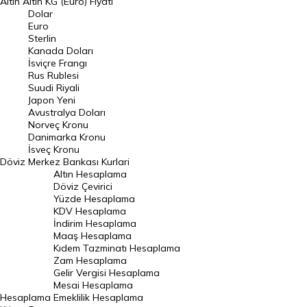
Altın
Altın KG (Euro) Fiyatı
Euro Kuru
Dolar
Euro
Pound Kuru
Sterlin
Kanada Doları
Frank Kuru
İsviçre Frangı
Riyal Kuru
Rus Rublesi
Suudi Riyali
Avustralya Doları
Japon Yeni
Avustralya Doları
Danimarka Kronu Kuru
Norveç Kronu
Danimarka Kronu
Kanada Doları Kuru
İsveç Kronu
Döviz
Merkez Bankası Kurlari
Norveç Kronu Kuru
Altın Hesaplama
İsveç Kronu Kuru
Döviz Çevirici
Yüzde Hesaplama
Japon Yeni Kuru
KDV Hesaplama
İndirim Hesaplama
Serbest Piyasa Döviz Kurları
Maaş Hesaplama
Kıdem Tazminatı Hesaplama
Merkez Bankası Döviz Kurları
Zam Hesaplama
Gelir Vergisi Hesaplama
ALTIN
Mesai Hesaplama
Hesaplama
Emeklilik Hesaplama
Altın Fiyatları